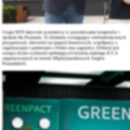
Grupa MTP aktywnie uczestniczy w pozyskiwaniu kongresów i
spotkań dla Poznania. To działania wymagające wielomiesięcznych
przygotowań, obecności na targach branżowych, współpracy z
organizacjami i partnerami z Polski oraz zagranicy. Efektem jest
rosnąca liczba wydarzeń spełniających kryteria rankingu ICCA
organizowanych na terenie Międzynarodowych Targów
Poznańskich.