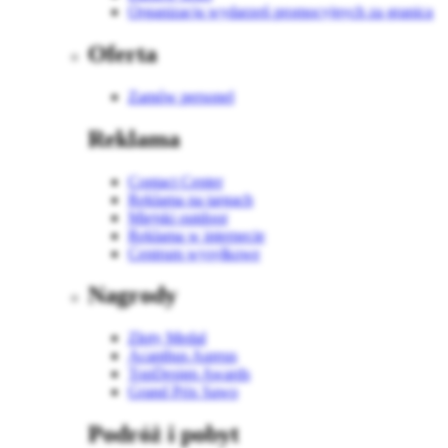
Organizacja wydarzeń promocyjnych za granicą
Oferta
Zamów personel
Reklama
Contact Center
Reklama na targach
Miejski outdoor
Reklama w internecie
Centrum wysyłkowe
Nagrody
Złoty Medal
Acanthus Aureus
TopDesign Awards
Grand Prix Sawo
Podróż i pobyt