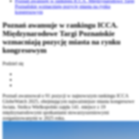
Poznań awansuje w rankingu ICCA. Międzynarodowe Targi
Poznańskie wzmacniają pozycję miasta na rynku
kongresowym
Poznań awansuje w rankingu ICCA.
Międzynarodowe Targi Poznańskie
wzmacniają pozycję miasta na rynku
kongresowym
Podziel się
Poznań awansował o 91 pozycji w najnowszym rankingu ICCA
GlobeWatch 2025, obejmującym najważniejsze miasta kongresowe
świata. Stolica Wielkopolski zajęła 141. miejsce z 19
międzynarodowymi spotkaniami stowarzyszeniowymi
zorganizowanymi w 2025 roku.