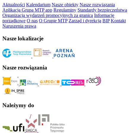
Aktualności
Kalendarium
Nasze obiekty
Nasze rozwiązania
Aplikacja Grupa MTP app
Regulaminy
Standardy bezpieczeństwa
Organizacja wydarzeń promocyjnych za granicą
Informacje
porządkowe
O nas
O Grupie MTP
Zarząd i dyrekcja
BIP
Kontakt
Naruszenia prawa
Nasze lokalizacje
Nasze rozwiązania
Należymy do