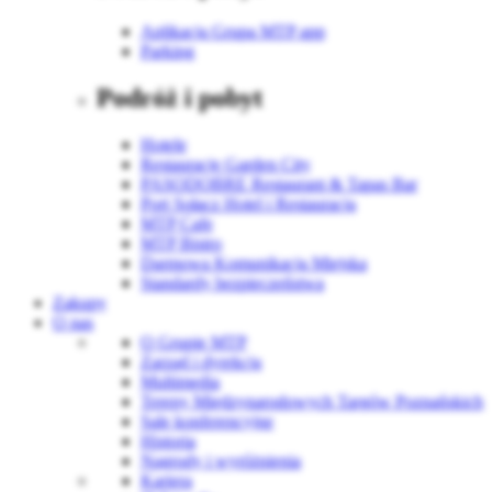
Aplikacja Grupa MTP app
Parking
Podróż i pobyt
Hotele
Restauracje Garden City
PASODOBRE Restaurant & Tapas Bar
Port Sołacz Hotel i Restauracja
MTP Cafe
MTP Bistro
Darmowa Komunikacja Miejska
Standardy bezpieczeństwa
Zakupy
O nas
O Grupie MTP
Zarząd i dyrekcja
Multimedia
Tereny Międzynarodowych Targów Poznańskich
Sale konferencyjne
Historia
Nagrody i wyróżnienia
Kariera