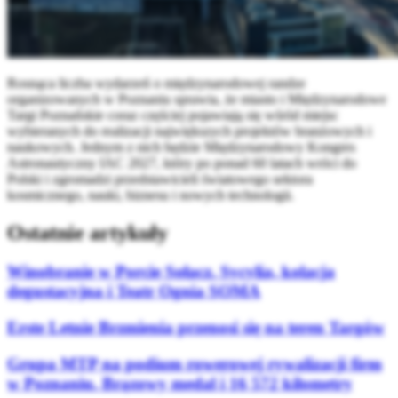
Rosnąca liczba wydarzeń o międzynarodowej randze
organizowanych w Poznaniu sprawia, że miasto i Międzynarodowe
Targi Poznańskie coraz częściej pojawiają się wśród miejsc
wybieranych do realizacji największych projektów branżowych i
naukowych. Jednym z nich będzie Międzynarodowy Kongres
Astronautyczny IAC 2027, który po ponad 60 latach wróci do
Polski i zgromadzi przedstawicieli światowego sektora
kosmicznego, nauki, biznesu i nowych technologii.
Ostatnie artykuły
Winobranie w Porcie Sołacz. Sycylia, kolacja
degustacyjna i Teatr Ognia SOMA
Erste Letnie Brzmienia przenosi się na teren Targów
Grupa MTP na podium rowerowej rywalizacji firm
w Poznaniu. Brązowy medal i 16 572 kilometry