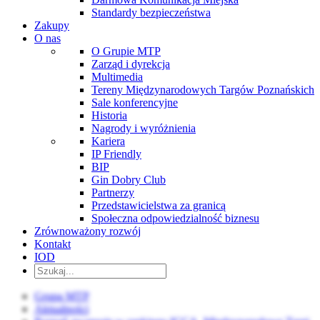
Standardy bezpieczeństwa
Zakupy
O nas
O Grupie MTP
Zarząd i dyrekcja
Multimedia
Tereny Międzynarodowych Targów Poznańskich
Sale konferencyjne
Historia
Nagrody i wyróżnienia
Kariera
IP Friendly
BIP
Gin Dobry Club
Partnerzy
Przedstawicielstwa za granicą
Społeczna odpowiedzialność biznesu
Zrównoważony rozwój
Kontakt
IOD
Grupa MTP
Aktualności