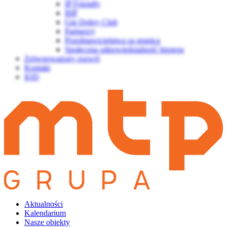
IP Friendly
BIP
Gin Dobry Club
Partnerzy
Przedstawicielstwa za granicą
Społeczna odpowiedzialność biznesu
Zrównoważony rozwój
Kontakt
IOD
Aktualności
Kalendarium
Nasze obiekty