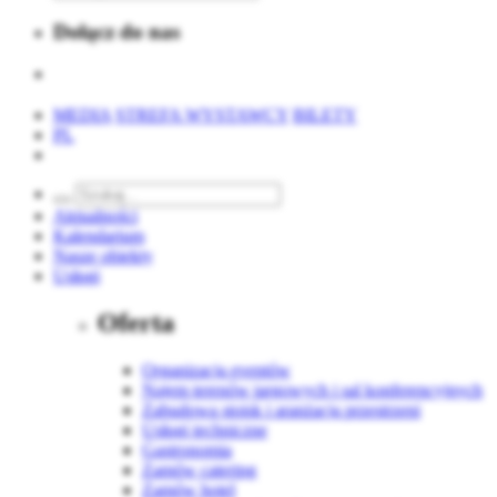
Dołącz do nas
MEDIA
STREFA WYSTAWCY
BILETY
PL
Aktualności
Kalendarium
Nasze obiekty
Usługi
Oferta
Organizacja eventów
Najem terenów targowych i sal konferencyjnych
Zabudowa stoisk i aranżacja przestrzeni
Usługi techniczne
Gastronomia
Zamów catering
Zamów hotel