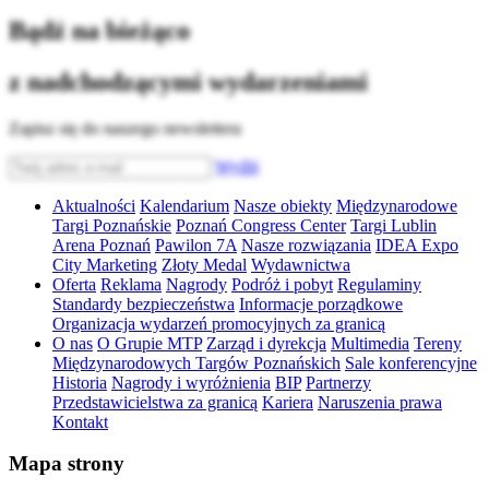
Bądź na bieżąco
z nadchodzącymi wydarzeniami
Zapisz się do naszego newslettera
Wyślij
Aktualności
Kalendarium
Nasze obiekty
Międzynarodowe
Targi Poznańskie
Poznań Congress Center
Targi Lublin
Arena Poznań
Pawilon 7A
Nasze rozwiązania
IDEA Expo
City Marketing
Złoty Medal
Wydawnictwa
Oferta
Reklama
Nagrody
Podróż i pobyt
Regulaminy
Standardy bezpieczeństwa
Informacje porządkowe
Organizacja wydarzeń promocyjnych za granicą
O nas
O Grupie MTP
Zarząd i dyrekcja
Multimedia
Tereny
Międzynarodowych Targów Poznańskich
Sale konferencyjne
Historia
Nagrody i wyróżnienia
BIP
Partnerzy
Przedstawicielstwa za granicą
Kariera
Naruszenia prawa
Kontakt
Mapa strony