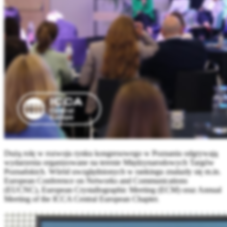
Dużą rolę w rozwoju rynku kongresowego w Poznaniu odgrywają
wydarzenia organizowane na terenie Międzynarodowych Targów
Poznańskich. Wśród uwzględnionych w rankingu znalazły się m.in.
European Conference on Networks and Communications
(EUCNC), European Crystallographic Meeting (ECM) oraz Annual
Meeting of the ICCA Central European Chapter.