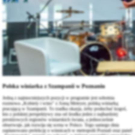
Polska winiarka z Szampanii w Poznaniu
Jedną z najmocniejszych pozycji w programie jest sobotnia
rozmowa „Kobiety i wino" z Anną Meteyer, polską winiarką
pracującą w Szampanii. To rzadka okazja, żeby posłuchać kogoś,
kto z polskiej perspektywy zna od środka jeden z najbardziej
prestiżowych regionów winiarskich świata, a jednocześnie
obserwuje, jak rozwija się scena w Polsce. Tego samego dnia
zaplanowano prelekcję o winnicach w metropolii Poznań oraz panel