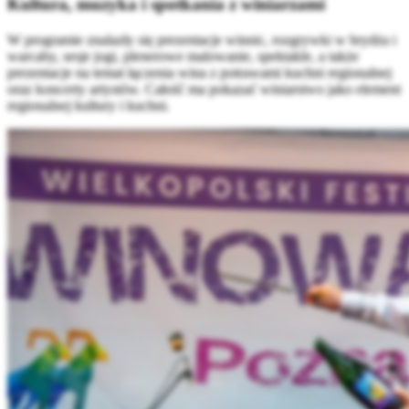
Kultura, muzyka i spotkania z winiarzami
W programie znalazły się prezentacje winnic, rozgrywki w brydża i
warcaby, sesje jogi, plenerowe malowanie, spektakle, a także
prezentacje na temat łączenia wina z potrawami kuchni regionalnej
oraz koncerty artystów. Całość ma pokazać winiarstwo jako element
regionalnej kultury i kuchni.