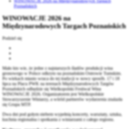
WINOWACJE 2026 na Międzynarodowych Targach
Poznańskich
WINOWACJE 2026 na
Międzynarodowych Targach Poznańskich
Podziel się
Mało kto wie, że jedne z najstarszych śladów produkcji wina
gronowego w Polsce odkryto na poznańskim Ostrowie Tumskim.
Po wiekach miasto wraca do tej tradycji w nowy sposób. 17 i 18
lipca na Placu PWK na terenach Międzynarodowych Targów
Poznańskich odbędzie się Wielkopolski Festiwal Wina
WINOWACJE 2026. Organizatorem jest Wielkopolskie
Stowarzyszenie Winiarzy, a wśród partnerów wydarzenia znalazła
się Grupa MTP.
Dwa dni pod gołym niebem wypełnią koncerty, warsztaty, sztuka,
kuchnia regionalna i spotkania z winiarzami z całego regionu.