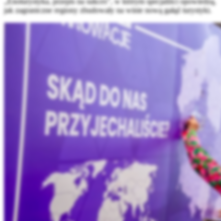
„Enoturystyka, przepis na sukces", w którym specjaliści opowiedzą,
jak zagraniczne regiony zbudowały na winie nową gałąź turystyki.