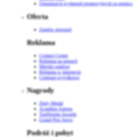
Organizacja wydarzeń promocyjnych za granicą
Oferta
Zamów personel
Reklama
Contact Center
Reklama na targach
Miejski outdoor
Reklama w internecie
Centrum wysyłkowe
Nagrody
Złoty Medal
Acanthus Aureus
TopDesign Awards
Grand Prix Sawo
Podróż i pobyt