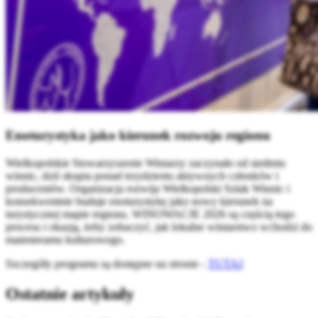
Enoturystyka jako kierunek rozwoju regionu
Wielkopolskie Stowarzyszenie Winiarzy zaczynało od siedmiu
winnic, dziś skupia ponad trzydziestu aktywnych członków i
producentów. Organizacja rozwija Wielkopolski Szlak Winnic i
konsekwentnie buduje enoturystykę jako nowy kierunek na
turystycznej mapie regionu. WINOWACJE 2026 są częścią tego
procesu i okazją, żeby zobaczyć, jak lokalne winiarstwo wchodzi do
mainstreamu kulturowego.
Szczegóły programu są dostępne na stronie -
TUTAJ
Ostatnie artykuły