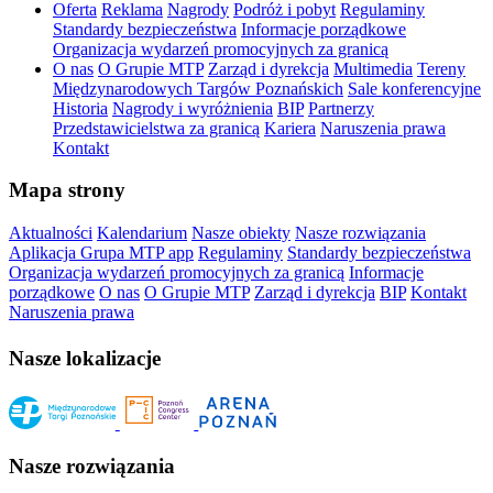
Oferta
Reklama
Nagrody
Podróż i pobyt
Regulaminy
Standardy bezpieczeństwa
Informacje porządkowe
Organizacja wydarzeń promocyjnych za granicą
O nas
O Grupie MTP
Zarząd i dyrekcja
Multimedia
Tereny
Międzynarodowych Targów Poznańskich
Sale konferencyjne
Historia
Nagrody i wyróżnienia
BIP
Partnerzy
Przedstawicielstwa za granicą
Kariera
Naruszenia prawa
Kontakt
Mapa strony
Aktualności
Kalendarium
Nasze obiekty
Nasze rozwiązania
Aplikacja Grupa MTP app
Regulaminy
Standardy bezpieczeństwa
Organizacja wydarzeń promocyjnych za granicą
Informacje
porządkowe
O nas
O Grupie MTP
Zarząd i dyrekcja
BIP
Kontakt
Naruszenia prawa
Nasze lokalizacje
Nasze rozwiązania