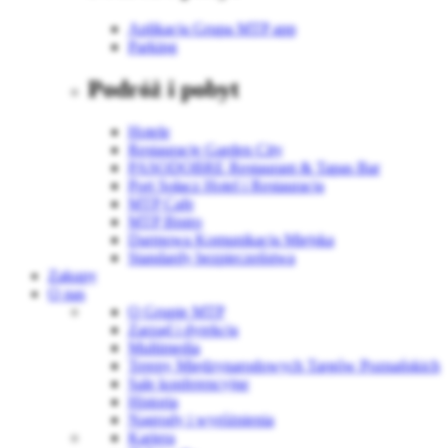
Aplikacja Grupa MTP app
Parking
Podróż i pobyt
Hotele
Restauracje Garden City
PASODOBRE Restaurant & Tapas Bar
Port Sołacz Hotel i Restauracja
MTP Cafe
MTP Bistro
Darmowa Komunikacja Miejska
Standardy bezpieczeństwa
Zakupy
O nas
O Grupie MTP
Zarząd i dyrekcja
Multimedia
Tereny Międzynarodowych Targów Poznańskich
Sale konferencyjne
Historia
Nagrody i wyróżnienia
Kariera