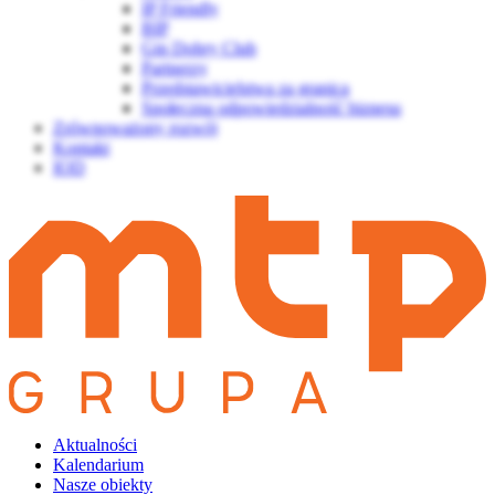
IP Friendly
BIP
Gin Dobry Club
Partnerzy
Przedstawicielstwa za granicą
Społeczna odpowiedzialność biznesu
Zrównoważony rozwój
Kontakt
IOD
Aktualności
Kalendarium
Nasze obiekty