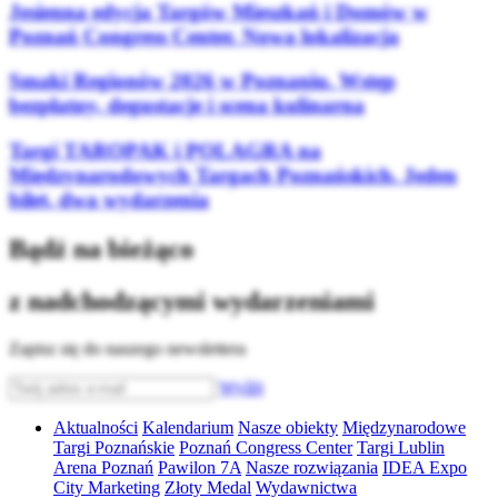
Jesienna edycja Targów Mieszkań i Domów w
Poznań Congress Center. Nowa lokalizacja
Smaki Regionów 2026 w Poznaniu. Wstęp
bezpłatny, degustacje i scena kulinarna
Targi TAROPAK i POLAGRA na
Międzynarodowych Targach Poznańskich. Jeden
bilet, dwa wydarzenia
Bądź na bieżąco
z nadchodzącymi wydarzeniami
Zapisz się do naszego newslettera
Wyślij
Aktualności
Kalendarium
Nasze obiekty
Międzynarodowe
Targi Poznańskie
Poznań Congress Center
Targi Lublin
Arena Poznań
Pawilon 7A
Nasze rozwiązania
IDEA Expo
City Marketing
Złoty Medal
Wydawnictwa