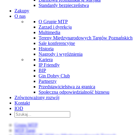
Standardy bezpieczeństwa
Zakupy
O nas
O Grupie MTP
Zarząd i dyrekcja
Multimedia
Tereny Międzynarodowych Targów Poznańskich
Sale konferencyjne
Historia
Nagrody i wyróżnienia
Kariera
IP Friendly
BIP
Gin Dobry Club
Partnerzy
Przedstawicielstwa za granicą
Społeczna odpowiedzialność biznesu
Zrównoważony rozwój
Kontakt
IOD
Grupa MTP
MTP Targi