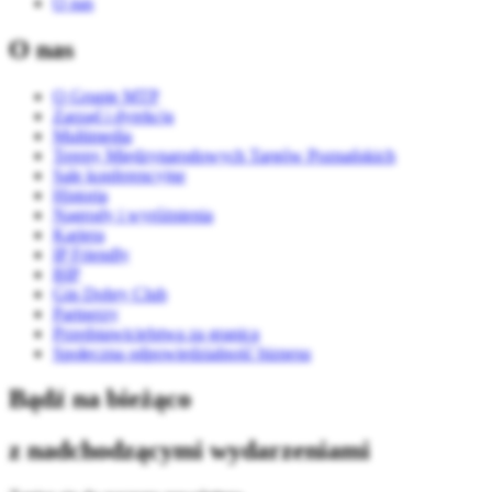
O nas
O nas
O Grupie MTP
Zarząd i dyrekcja
Multimedia
Tereny Międzynarodowych Targów Poznańskich
Sale konferencyjne
Historia
Nagrody i wyróżnienia
Kariera
IP Friendly
BIP
Gin Dobry Club
Partnerzy
Przedstawicielstwa za granicą
Społeczna odpowiedzialność biznesu
Bądź na bieżąco
z nadchodzącymi wydarzeniami