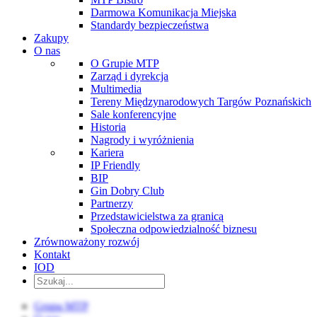
Darmowa Komunikacja Miejska
Standardy bezpieczeństwa
Zakupy
O nas
O Grupie MTP
Zarząd i dyrekcja
Multimedia
Tereny Międzynarodowych Targów Poznańskich
Sale konferencyjne
Historia
Nagrody i wyróżnienia
Kariera
IP Friendly
BIP
Gin Dobry Club
Partnerzy
Przedstawicielstwa za granicą
Społeczna odpowiedzialność biznesu
Zrównoważony rozwój
Kontakt
IOD
Grupa MTP