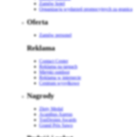
Zamów hotel
Organizacja wydarzeń promocyjnych za granicą
Oferta
Zamów personel
Reklama
Contact Center
Reklama na targach
Miejski outdoor
Reklama w internecie
Centrum wysyłkowe
Nagrody
Złoty Medal
Acanthus Aureus
TopDesign Awards
Grand Prix Sawo