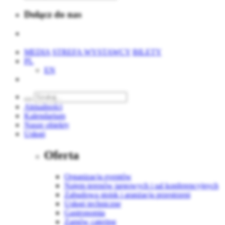
Dołącz do nas
MEDIA
STREFA WYSTAWCY
BILETY
PL
EN
Aktualności
Kalendarium
Nasze obiekty
Usługi
Oferta
Organizacja eventów
Najem terenów targowych i sal konferencyjnych
Zabudowa stoisk i aranżacja przestrzeni
Usługi techniczne
Gastronomia
Zamów catering