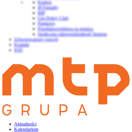
Kariera
IP Friendly
BIP
Gin Dobry Club
Partnerzy
Przedstawicielstwa za granicą
Społeczna odpowiedzialność biznesu
Zrównoważony rozwój
Kontakt
IOD
Aktualności
Kalendarium