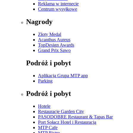
Reklama w internecie
Centrum wysyłkowe
Nagrody
Złoty Medal
Acanthus Aureus
TopDesign Awards
Grand Prix Sawo
Podróż i pobyt
Aplikacja Grupa MTP app
Parking
Podróż i pobyt
Hotele
Restauracje Garden City
PASODOBRE Restaurant & Tapas Bar
Port Sołacz Hotel i Restauracja
MTP Cafe
MTP Bistro