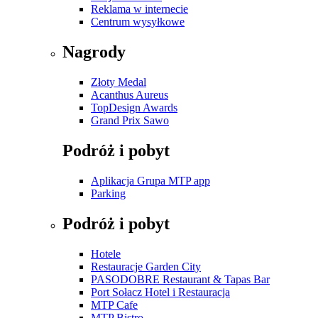
Reklama w internecie
Centrum wysyłkowe
Nagrody
Złoty Medal
Acanthus Aureus
TopDesign Awards
Grand Prix Sawo
Podróż i pobyt
Aplikacja Grupa MTP app
Parking
Podróż i pobyt
Hotele
Restauracje Garden City
PASODOBRE Restaurant & Tapas Bar
Port Sołacz Hotel i Restauracja
MTP Cafe
MTP Bistro