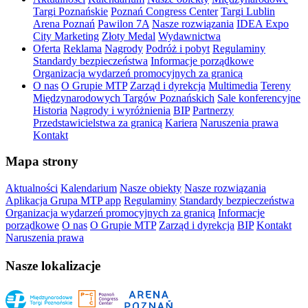
Targi Poznańskie
Poznań Congress Center
Targi Lublin
Arena Poznań
Pawilon 7A
Nasze rozwiązania
IDEA Expo
City Marketing
Złoty Medal
Wydawnictwa
Oferta
Reklama
Nagrody
Podróż i pobyt
Regulaminy
Standardy bezpieczeństwa
Informacje porządkowe
Organizacja wydarzeń promocyjnych za granicą
O nas
O Grupie MTP
Zarząd i dyrekcja
Multimedia
Tereny
Międzynarodowych Targów Poznańskich
Sale konferencyjne
Historia
Nagrody i wyróżnienia
BIP
Partnerzy
Przedstawicielstwa za granicą
Kariera
Naruszenia prawa
Kontakt
Mapa strony
Aktualności
Kalendarium
Nasze obiekty
Nasze rozwiązania
Aplikacja Grupa MTP app
Regulaminy
Standardy bezpieczeństwa
Organizacja wydarzeń promocyjnych za granicą
Informacje
porządkowe
O nas
O Grupie MTP
Zarząd i dyrekcja
BIP
Kontakt
Naruszenia prawa
Nasze lokalizacje