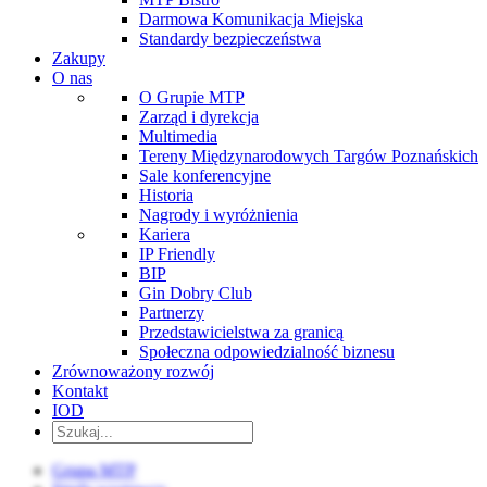
Darmowa Komunikacja Miejska
Standardy bezpieczeństwa
Zakupy
O nas
O Grupie MTP
Zarząd i dyrekcja
Multimedia
Tereny Międzynarodowych Targów Poznańskich
Sale konferencyjne
Historia
Nagrody i wyróżnienia
Kariera
IP Friendly
BIP
Gin Dobry Club
Partnerzy
Przedstawicielstwa za granicą
Społeczna odpowiedzialność biznesu
Zrównoważony rozwój
Kontakt
IOD
Grupa MTP