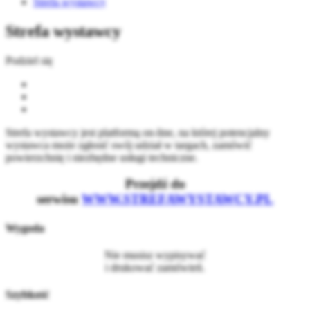
Strefa wystawcy
Strefa wystawcy
Podziel się
Strefa wystawcy jest platformą on-line, na której potencjalny
wystawca może zgłosić swój udział w targach, zamówić
powierzchnię i niezbędne usługi techniczne.
Przejdź do
serwisu
WWW.STREFAWYSTAWCY.PL
Wygoda
Nie musisz wypisywać
i drukować zamówień.
Szybkość