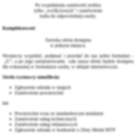
Po wypełnieniu zamówień zrobisz
tylko „wyślij koszyk” i zamówienie
trafia do odpowiedniej osoby.
Kompleksowość
Szeroka oferta dostępna
w jednym miejscu.
Wystarczy wypełnić, podpisać i przesłać do nas jeden formularz -
„U”, a po jego zarejestrowaniu cała nasza oferta będzie dostępna
dla wskazanej w formularzu osoby, w sklepie internetowym.
Strefa wystawcy umożliwia:
Zgłoszenie udziału w targach
Zamówienie powierzchni
lub
Powierzchni wraz ze standardowym stoiskiem
Zamówienie usług technicznych
Zamówienie usług reklamowych
Zgłoszenie udziału w konkursie o Złoty Medal MTP