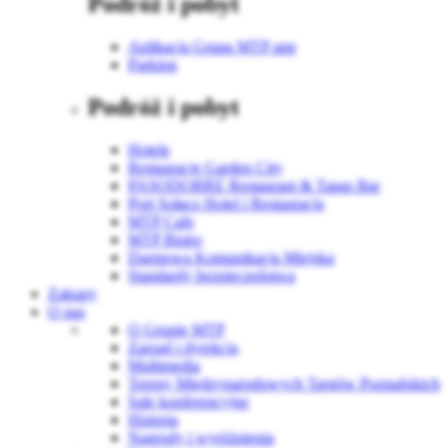
Podróż i pobyt
Aplikacja Grupa MTP app
Parking
Podróż i pobyt
Hotele
Restauracje Garden City
PASODOBRE Restaurant & Tapas Bar
Port Sołacz Hotel i Restauracja
MTP Cafe
MTP Bistro
Darmowa Komunikacja Miejska
Standardy bezpieczeństwa
Zakupy
O nas
O Grupie MTP
Zarząd i dyrekcja
Multimedia
Tereny Międzynarodowych Targów Poznańskich
Sale konferencyjne
Historia
Nagrody i wyróżnienia