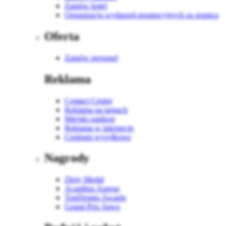
Zamów hotel
Organizacja wydarzeń promocyjnych za granicą
Oferta
Zamów personel
Reklama
Contact Center
Reklama na targach
Miejski outdoor
Reklama w internecie
Centrum wysyłkowe
Nagrody
Złoty Medal
Acanthus Aureus
TopDesign Awards
Grand Prix Sawo