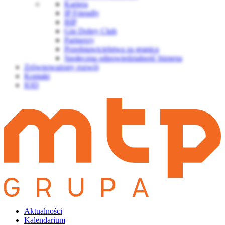
Kariera
IP Friendly
BIP
Gin Dobry Club
Partnerzy
Przedstawicielstwa za granicą
Społeczna odpowiedzialność biznesu
Zrównoważony rozwój
Kontakt
IOD
Aktualności
Kalendarium