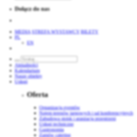
Dołącz do nas
MEDIA
STREFA WYSTAWCY
BILETY
PL
EN
Aktualności
Kalendarium
Nasze obiekty
Usługi
Oferta
Organizacja eventów
Najem terenów targowych i sal konferencyjnych
Zabudowa stoisk i aranżacja przestrzeni
Usługi techniczne
Gastronomia
Zamów catering