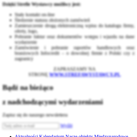
Dzięki Strefie Wystawcy możliwy jest:
Stały kontakt on-line
Śledzenie statusu złożonych zamówień
Zamieszczenie drogą elektroniczną wpisu do katalogu firmy,
oferty, logo,
Pobranie faktur oraz dokumentów wstępu i wjazdu na dane
wydarzenie
Zamówienie i pobranie raportów handlowych oraz
branżowych Infocredit – o dowolnej firmie z Polski czy z
zagranicy
ZAPRASZAMY NA
STRONĘ
WWW.STREFAWYSTAWCY.PL
Bądź na bieżąco
z nadchodzącymi wydarzeniami
Zapisz się do naszego newslettera
Wyślij
Aktualności
Kalendarium
Nasze obiekty
Międzynarodowe