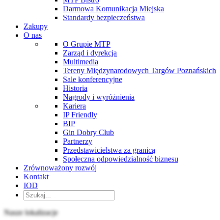
Darmowa Komunikacja Miejska
Standardy bezpieczeństwa
Zakupy
O nas
O Grupie MTP
Zarząd i dyrekcja
Multimedia
Tereny Międzynarodowych Targów Poznańskich
Sale konferencyjne
Historia
Nagrody i wyróżnienia
Kariera
IP Friendly
BIP
Gin Dobry Club
Partnerzy
Przedstawicielstwa za granicą
Społeczna odpowiedzialność biznesu
Zrównoważony rozwój
Kontakt
IOD
Nasze lokalizacje