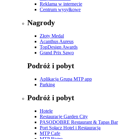
Reklama w internecie
Centrum wysyłkowe
Nagrody
Złoty Medal
Acanthus Aureus
TopDesign Awards
Grand Prix Sawo
Podróż i pobyt
Aplikacja Grupa MTP app
Parking
Podróż i pobyt
Hotele
Restauracje Garden City
PASODOBRE Restaurant & Tapas Bar
Port Sołacz Hotel i Restauracja
MTP Cafe
MTP Bistro