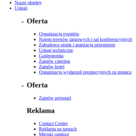
Nasze obiekty
Usługi
Oferta
Organizacja eventów
Najem terenów targowych i sal konferencyjnych
Zabudowa stoisk i aranżacja przestrzeni
Usługi techniczne
Gastronomia
Zamów catering
Zamów hotel
Organizacja wydarzeń promocyjnych za granicą
Oferta
Zamów personel
Reklama
Contact Center
Reklama na targach
Miejski outdoor