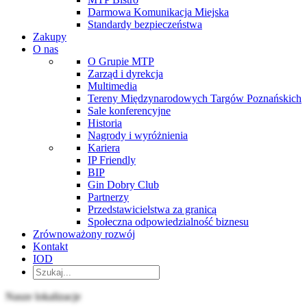
Darmowa Komunikacja Miejska
Standardy bezpieczeństwa
Zakupy
O nas
O Grupie MTP
Zarząd i dyrekcja
Multimedia
Tereny Międzynarodowych Targów Poznańskich
Sale konferencyjne
Historia
Nagrody i wyróżnienia
Kariera
IP Friendly
BIP
Gin Dobry Club
Partnerzy
Przedstawicielstwa za granicą
Społeczna odpowiedzialność biznesu
Zrównoważony rozwój
Kontakt
IOD
Nasze lokalizacje