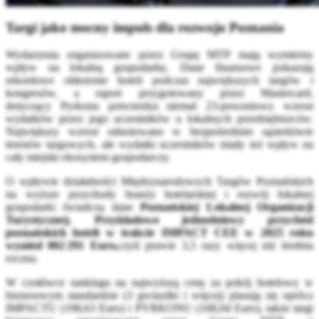
Targi jako mocny impuls dla rozwoju Poznania
Wydarzenia organizowane przez Grupę MTP mają wymierny
wpływ na lokalną gospodarkę. Dane finansowe pokazują
rekordowe obłożenie hoteli podczas największych targów i
kongresów, a raport przygotowany przez Mastercard,
dotyczący Pyrkonu potwierdza niemal 23-procentowy wzrost
wydatków przez jego uczestników u lokalnych przedsiębiorców.
Największy wzrost odnotowano w bezpośrednim sąsiedztwie
terenów targowych, ale wydatki uczestników miały też wpływ na
cały miejski ekosystem gospodarczy.
O wpływie działalności Międzynarodowych Targów Poznańskich
na wyższe przychody branży hotelarskiej i rozwój lokalnej
gospodarki świadczą dane
Poznańskiej Lokalnej Organizacji
Turystycznej.
Przykładowo jednodniowy przychód
poznańskich hoteli w trakcie IMPACT CEE w 2025 roku
wyniósł 802 291 Euro,
czyli prawie 3,5 razy więcej niż średnia
roczna.
W czołówce rankingu na najwyższą cenę za pokój hotelowy w
biznesowym standardzie (3 gwiazdki i więcej) plasują się oprócz
IMPACTU (198,63 Euro) i PYRKONU (168,04 Euro), także targi