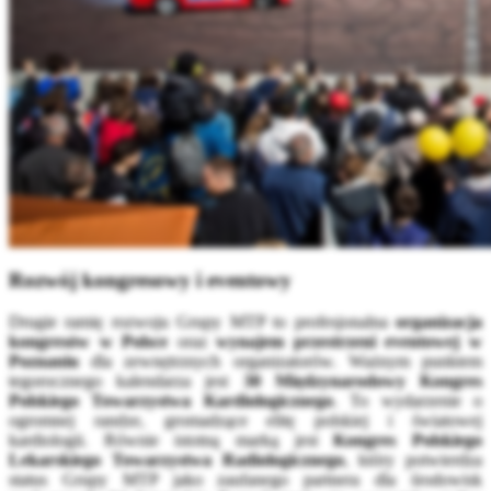
Rozwój kongresowy i eventowy
Drugie ramię rozwoju Grupy MTP to profesjonalna
organizacja
kongresów w Polsce
oraz
wynajem przestrzeni eventowej w
Poznaniu
dla zewnętrznych organizatorów. Ważnym punktem
tegorocznego kalendarza jest
30 Międzynarodowy Kongres
Polskiego Towarzystwa Kardiologicznego
. To wydarzenie o
ogromnej randze, gromadzące elitę polskiej i światowej
kardiologii. Równie istotną marką jest
Kongres Polskiego
Lekarskiego Towarzystwa Radiologicznego
, który potwierdza
status Grupy MTP jako zaufanego partnera dla środowisk