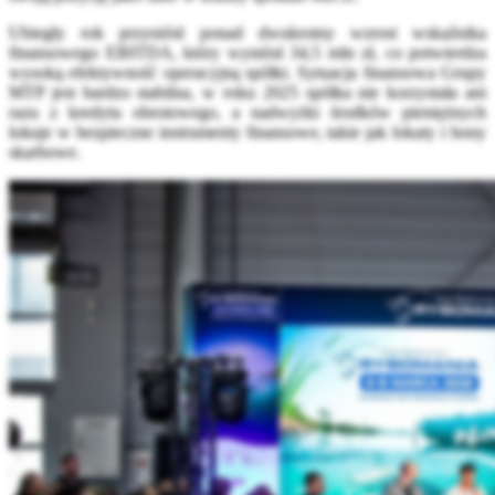
Ubiegły rok przyniósł ponad dwukrotny wzrost wskaźnika
finansowego EBITDA, który wyniósł 34,5 mln zł, co potwierdza
wysoką efektywność operacyjną spółki. Sytuacja finansowa Grupy
MTP jest bardzo stabilna, w roku 2025 spółka nie korzystała ani
razu z kredytu obrotowego, a nadwyżki środków pieniężnych
lokuje w bezpieczne instrumenty finansowe, takie jak lokaty i bony
skarbowe.