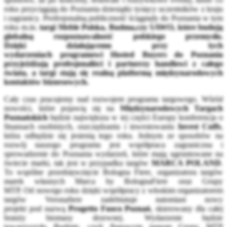
roku przyciągają do Poznania dziesiątki tysięcy uczestników z kraju
i zagranicy. Profesjonalną publiczność ściągnęły do Poznania w tym
roku m.in.
targi Meble Polska, Budma,czy SAWO, które budują
globalną rozpoznawalność polskiego przemysłu.
Dzięki działającemu przy tych
wydarzeniach programowi Hosted Buyers do Poznania
przyjeżdżają profesjonaliści i partnerzy handlowi z całego
świata, a targi stają się realną platformą międzynarodowych
kontaktów biznesowych.
Cały czas pracujemy nad rozwojem programu targowego. Wśród
nowości, które pojawią się na
Międzynarodowych Targach
Poznańskich
będzie największa w tej części Europy konferencja o
finansach osobistych, oszczędzaniu i inwestowaniu
Invest Cuffs
,
która odbędzie się jesienią tego roku. Jednym ze sposobów na
rozwój naszego programu jest współpraca zagraniczna i
sprowadzenie do Poznania wydarzeń, które mają ugruntowane na
świecie marki, tak jest w przypadku targów
MARCA POLAND
.
To wspólne przedsięwzięcie Bologna Fiere, organizatora targów
marek własnych Marca by BolognaFiere oraz Grupy
MTP. Od nowego roku dzięki współpracy z włoskim organizatorem
targów Veronafiere zadebiutuje natomiast nowy
projekt pod nazwą
Progetto Fuoco Poznań
, skierowany dla całej
branży biomasy drzewnej. Wydarzenie będzie
towarzyszyło Budmie, czyli flagowym targom Grupy MTP