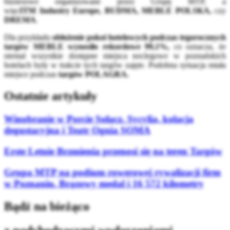
biznesowe organizowane przez Grupę MTP, a
więc
ITM Industry Europe, BUDMA, MEBLE POLSKA,
czy
DREMA
.
Dla przykładu
obłożenie pokoi hotelowych podczas tegorocznych
targów MEBLE wynosiło rekordowe 99,1%,
co oznacza, że
niemal wszystkie dostępne miejsca noclegowe w poznańskich
hotelach były w trakcie tych targów zajęte. Podobna sytuacja miała
miejsce podczas
targów POLAGRA.
Ostatnie artykuły
Winobranie w Porcie Sołacz. Sycylia, kolacja
degustacyjna i Teatr Ognia SOMA
Erste Letnie Brzmienia przenosi się na teren Targów
Grupa MTP na podium rowerowej rywalizacji firm
w Poznaniu. Brązowy medal i 16 572 kilometry
Bądź na bieżąco