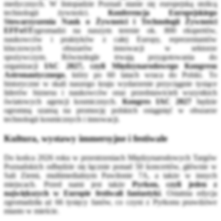
medycznych. W listopadzie Poznań stanie się europejską stolicą
technologii żywności.
Konferencja Europejskiego
Stowarzyszenia Nauk o Żywności i Technologii Żywności
EFFoST
zgromadzi na naszym terenie ok. 800 ekspertów,
naukowców i praktyków z całej Europy, reprezentantów
kluczowych obszarów innowacji w sektorze
spożywczym. Równolegle trwają przygotowania do
organizacji
IAC 2027, czyli Międzynarodowego Kongresu
Astronautycznego
, który po 60 latach wraca do Polski. To
historyczne w skali naszego kraju wydarzenie przyciągnie tysiące
liderów biznesu i naukowców oraz przedstawicieli wszystkich
światowych agencji kosmicznych.
Kongres IAC 2027
będzie
ogromną szansą na promocję polskich osiągnięć w obszarze
technologii kosmicznych i innowacji.
Kultura, wystawy immersyjne i festiwale
Do końca 2026 roku w przestrzeniach Międzynarodowych Targów
Poznańskich odbędzie się łącznie ponad 50 koncertów, głównie w
Sali Ziemi, multimedialnym Pawilonie 7A, a także w innych
miejscach. Przed nami jest także
Pyrkon, czyli jeden z
największych w Europie festiwali fantastyki
. Ostatnia edycja
zgromadziła aż 66 tysięcy fanów, co czyni z Pyrkonu prawdziwe
miasto w mieście.