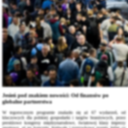
Jesień pod znakiem nowości: Od finansów po
globalne partnerstwa
W tegorocznym programie znalazło się aż 67 wydarzeń, od
kluczowych dla polskiej gospodarki i targów branżowych, przez
prestiżowe kongresy międzynarodowe, światowej klasy imprezy
sportowe, aż po koncerty, festiwale i rozrywkowe eventy, które co