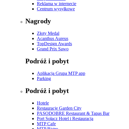
Reklama w internecie
Centrum wysyłkowe
Nagrody
Złoty Medal
Acanthus Aureus
TopDesign Awards
Grand Prix Sawo
Podróż i pobyt
Aplikacja Grupa MTP app
Parking
Podróż i pobyt
Hotele
Restauracje Garden City
PASODOBRE Restaurant & Tapas Bar
Port Sołacz Hotel i Restauracja
MTP Cafe
MTP Bistro