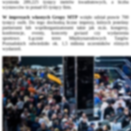
wyniosła 289,225 tysięcy metrów kwadratowych, a liczba
wystawców to ponad 65 tysięcy firm.
W imprezach własnych Grupy MTP
wzięło udział prawie 700
tysięcy osób. Do tego dochodzą liczne imprezy, których jesteśmy
partnerami lub współorganizatorami takie jak m.in. kongresy,
konferencje, eventy, koncerty gwiazd czy wydarzenia
sportowe. Łącznie teren Międzynarodowych Targów
Poznańskich odwiedziło ok. 1,5 miliona uczestników różnych
wydarzeń.