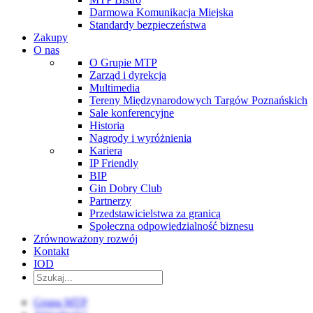
Darmowa Komunikacja Miejska
Standardy bezpieczeństwa
Zakupy
O nas
O Grupie MTP
Zarząd i dyrekcja
Multimedia
Tereny Międzynarodowych Targów Poznańskich
Sale konferencyjne
Historia
Nagrody i wyróżnienia
Kariera
IP Friendly
BIP
Gin Dobry Club
Partnerzy
Przedstawicielstwa za granicą
Społeczna odpowiedzialność biznesu
Zrównoważony rozwój
Kontakt
IOD
Grupa MTP