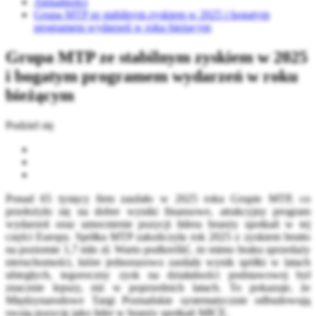
Aktualności
Grupa MTP ze stabilnym zyskiem w 2025 i bogatym
programem wydarzeń w roku bieżącym
Grupa MTP ze stabilnym zyskiem w 2025
i bogatym programem wydarzeń w roku
bieżącym
Podziel się
Ponad 65 tysięcy firm zaufało w 2025 roku Grupie MTP, co
przełożyło się na dobre wyniki finansowe, atrakcyjny program
wydarzeń oraz umocnienie pozycji lidera branży spotkań w tej
części Europy. Spółka MTP zakończyła rok 2025 z zyskiem brutto
na poziomie 1,7 mln zł. Warto podkreślić, że mimo braku sprzedaży
nieruchomości, które jednorazowo zasilały wynik spółki w latach
ubiegłych, tegoroczny zysk na działalności podstawowej był
znacznie lepszy, niż w poprzednich latach. To pokazuje, że
Międzynarodowe Targi Poznańskie systematycznie odbudowują
swoją pozycję jako lider w branży spotkań MICE.