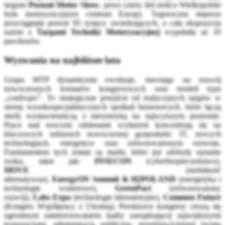
targom
Poznań Motor Show
, przez cztery dni stolica Wielkopolski
była motoryzacyjnym centrum Europy. Tegoroczna impreza
przyciągnęła prawie 95 tysięcy zwiedzających, a cała ekspozycja
razem z
Targami Techniki Motoryzacyjnej
wypełniła aż 10
pawilonów.
Wyzwania na najbliższe lata
Grupa MTP dynamicznie ewoluuje, stawiając na rozwój
nowoczesnych formatów kongresowych oraz modeli typu
„confexpo”. To strategiczne przejście od tradycyjnych targów w
stronę wysokospecjalistycznych spotkań biznesowych, które łączą
strefę wystawienniczą z merytoryką na najwyższym poziomie.
Prace nad nowymi odsłonami wydarzeń koncentrują się na
kluczowych sektorach nowoczesnej gospodarki: IT, nowych
technologiach, energetyce oraz zrównoważonym rozwoju.
Fundamentem tych zmian są marki, które już zdobyły uznanie
rynku, takie jak:
INSECON
(cyberbezpieczeństwo),
MOVE
(mobilność
alternatywna),
EnergyON Summit & H2POLAND
(energetyka i
technologie wodorowe),
GreenPact
(zrównoważony
rozwój),
Labs Expo
(technologie laboratoryjne),
Common Future
(Kongres Współpracy z Ukrainą). Prestiżowe kongresy cieszą się
ogromnym zainteresowaniem kadry zarządzającej największymi
korporacjami, administracją publiczną, przedstawicielami świata