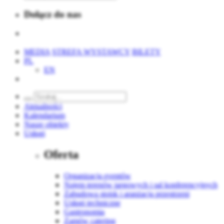
Dołącz do nas
MEDIA
STREFA WYSTAWCY
BILETY
PL
EN
Aktualności
Kalendarium
Nasze obiekty
Usługi
Oferta
Organizacja eventów
Najem terenów targowych i sal konferencyjnych
Zabudowa stoisk i aranżacja przestrzeni
Usługi techniczne
Gastronomia
Zamów catering