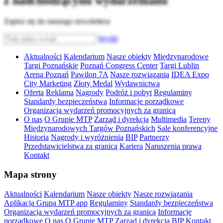
z nadchodzącymi wydarzeniami
Zapisz się do naszego newslettera
Wyślij
Aktualności
Kalendarium
Nasze obiekty
Międzynarodowe
Targi Poznańskie
Poznań Congress Center
Targi Lublin
Arena Poznań
Pawilon 7A
Nasze rozwiązania
IDEA Expo
City Marketing
Złoty Medal
Wydawnictwa
Oferta
Reklama
Nagrody
Podróż i pobyt
Regulaminy
Standardy bezpieczeństwa
Informacje porządkowe
Organizacja wydarzeń promocyjnych za granicą
O nas
O Grupie MTP
Zarząd i dyrekcja
Multimedia
Tereny
Międzynarodowych Targów Poznańskich
Sale konferencyjne
Historia
Nagrody i wyróżnienia
BIP
Partnerzy
Przedstawicielstwa za granicą
Kariera
Naruszenia prawa
Kontakt
Mapa strony
Aktualności
Kalendarium
Nasze obiekty
Nasze rozwiązania
Aplikacja Grupa MTP app
Regulaminy
Standardy bezpieczeństwa
Organizacja wydarzeń promocyjnych za granicą
Informacje
porządkowe
O nas
O Grupie MTP
Zarząd i dyrekcja
BIP
Kontakt