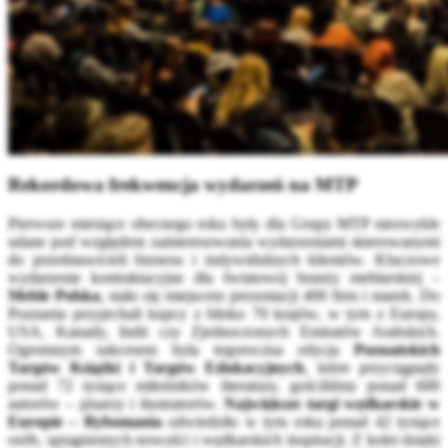
Rekordowa frekwencja wydarzeń na MTP
Pierwsze miesiące obecnego roku były dla Grupy MTP niezwykle
udane pod względem zainteresowania wydarzeniami skierowanymi
do przedstawicieli biznesu i indywidulnych klientów. Kluczowe
wydarzenie kontraktacyjne dla światowej branży meblarskiej –
Meble Polska
, stało się miejscem prezentacji 400 firm i marek. Do
Poznania przyjechali kupcy z blisko 70 krajów, w tym z Europy,
USA, Kanady, Indii czy Zjednoczonych Emiratów Arabskich.
Ogromnym sukcesem była tegoroczna edycja
Poznańskich
Targów Książki i Targów Edukacyjnych
, które przyciągnęły
ponad 72 tysiące miłośników literatury, gościliśmy ponad 600
autorów – pisarzy i ilustratorów.
Największe targi wędkarskie w
Europie – Rybomania
odwiedziło w tym roku ponad 42 tysiące
osób, spragnionych nowości i wędkarskich inspiracji. Z kolei dzięki