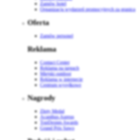
Zamów hotel
Organizacja wydarzeń promocyjnych za granicą
Oferta
Zamów personel
Reklama
Contact Center
Reklama na targach
Miejski outdoor
Reklama w internecie
Centrum wysyłkowe
Nagrody
Złoty Medal
Acanthus Aureus
TopDesign Awards
Grand Prix Sawo