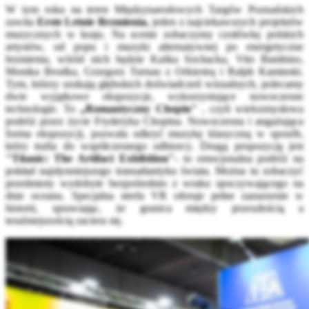
W tym roku na teren Międzynarodowych Targów Poznańskich
zawita
Erste Letnie Brzmienia,
jeden z najciekawszych projektów
muzycznych w kraju. Na scenie zobaczymy czołówkę polskich
artystów, od popu i muzyki alternatywnej po energetyczne
brzmienia, wśród nich będzie Kaśka Sochacka, Vito Bambino,
Monika Brodka, Grzegorz Turnau z Orkiestrą i Ralph Kaminski.
Tym, którzy szukają głębokich doświadczeń wizualnych, polecamy
dwie wyjątkowe ekspozycje, wykorzystujące nowoczesne
technologie. To
„Romantyczny Chopin"
, czyli wielozmysłowa
podróż przez życie Fryderyka Chopina. Nowoczesna i angażująca
forma ekspozycji, pozwala odkryć muzykę klasyczną w sposób,
który trafia do współczesnego odbiorcy. Drugą propozycją jest
"Titanic: The Artifact Exhibition"
- to emocjonalna podróż na
pokład najsłynniejszego transatlantyku świata. Można tu zobaczyć
przedmioty wydobyte bezpośrednio z wraku spoczywającego na
dnie oceanu. Specjalna strefa VR oferuje pełne zanurzenie w
historii, sprawiając, że granica między przeszłością a
teraźniejszością zaciera się.