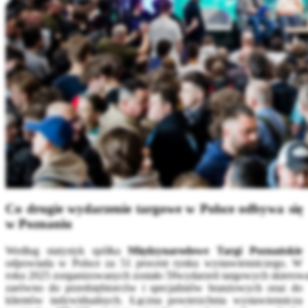
Co drugie wydarzenie targowe w Polsce odbywa się
w Poznaniu
Według statystyk spółka
Międzynarodowe Targi Poznańskie
odpowiada w Polsce za 51 procent rynku wystawienniczego. W
roku 2025 zorganizowanych zostało 59wydarzeń targowych skierow
zarówno do przedsiębiorców i specjalistów branżowych oraz do
klientów indywidualnych. Łączna powierzchnia wystawiennicza