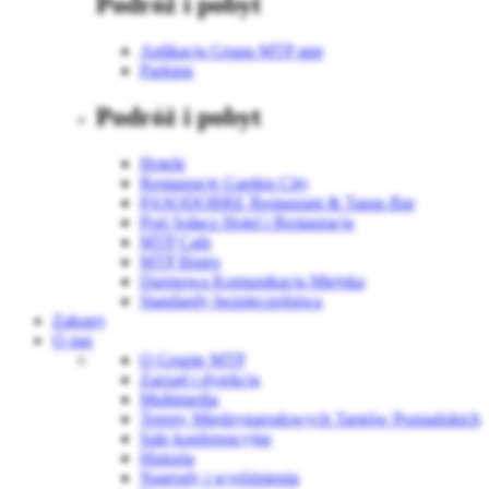
Podróż i pobyt
Aplikacja Grupa MTP app
Parking
Podróż i pobyt
Hotele
Restauracje Garden City
PASODOBRE Restaurant & Tapas Bar
Port Sołacz Hotel i Restauracja
MTP Cafe
MTP Bistro
Darmowa Komunikacja Miejska
Standardy bezpieczeństwa
Zakupy
O nas
O Grupie MTP
Zarząd i dyrekcja
Multimedia
Tereny Międzynarodowych Targów Poznańskich
Sale konferencyjne
Historia
Nagrody i wyróżnienia