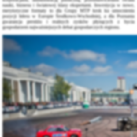
nauki, biznesu i światowej klasy ekspertami. Inwestycja w nowe,
merytoryczne formaty to dla Grupy MTP krok ku umocnieniu
pozycji lidera w Europie Środkowo-Wschodniej, a dla Poznania
gwarancja prestiżu i realnych zysków płynących z bycia
gospodarzem najważniejszych debat gospodarczych regionu.