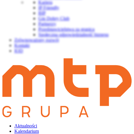
Kariera
IP Friendly
BIP
Gin Dobry Club
Partnerzy
Przedstawicielstwa za granicą
Społeczna odpowiedzialność biznesu
Zrównoważony rozwój
Kontakt
IOD
Aktualności
Kalendarium