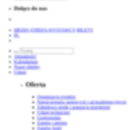
Dołącz do nas
MEDIA
STREFA WYSTAWCY
BILETY
PL
Aktualności
Kalendarium
Nasze obiekty
Usługi
Oferta
Organizacja eventów
Najem terenów targowych i sal konferencyjnych
Zabudowa stoisk i aranżacja przestrzeni
Usługi techniczne
Gastronomia
Zamów catering
Zamów hotel