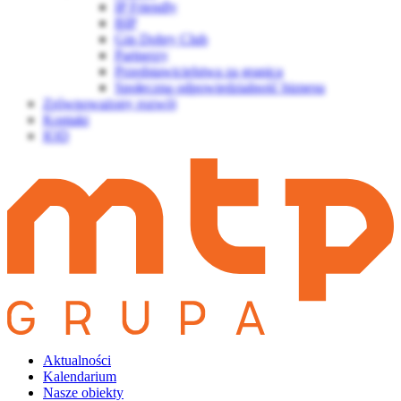
IP Friendly
BIP
Gin Dobry Club
Partnerzy
Przedstawicielstwa za granicą
Społeczna odpowiedzialność biznesu
Zrównoważony rozwój
Kontakt
IOD
Aktualności
Kalendarium
Nasze obiekty