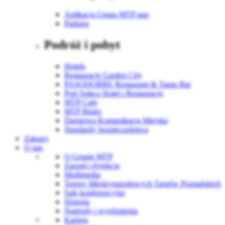
Aplikacja Grupa MTP app
Parking
Podróż i pobyt
Hotele
Restauracje Garden City
PASODOBRE Restaurant & Tapas Bar
Port Sołacz Hotel i Restauracja
MTP Cafe
MTP Bistro
Darmowa Komunikacja Miejska
Standardy bezpieczeństwa
Zakupy
O nas
O Grupie MTP
Zarząd i dyrekcja
Multimedia
Tereny Międzynarodowych Targów Poznańskich
Sale konferencyjne
Historia
Nagrody i wyróżnienia
Kariera