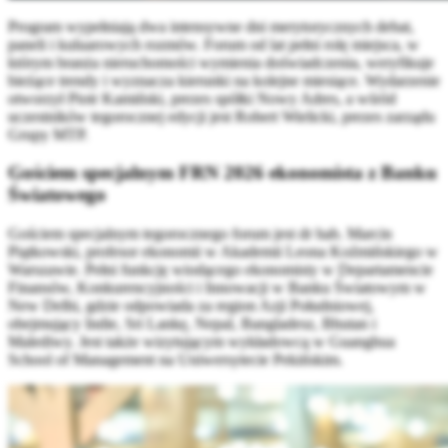
Program wypełniają dwa intensywne dni merytorycznych debat,
paneli i kuluarowych rozmów. Forum od lat pełni rolę miejsca, w
którym branża nieruchomości wymienia doświadczenia, weryfikuje
bieżące trendy i wyznacza kierunki na kolejne miesiące. Wydarzenie
otworzył
Piotr Kamiński
, prezes spółki Nowy Adres, a wśród
uczestników tegorocznej edycji jest Robert Wielicki, prezes zarządu
Grupy MTP.
Gościem specjalnym FRN 2026 ekonomista z Banku
Światowego
Gościem specjalnym tegorocznego forum jest dr hab. Marcin
Piątkowski, profesor ekonomii w Akademii Leona Koźmińskiego w
Warszawie. Pełni funkcję wiodącego ekonomisty w Departamencie
Finansów, Konkurencyjności i Innowacji w Banku Światowym w
New Delhi, gdzie odpowiada za region Azji Południowej,
obejmujący Indie, Sri Lankę, Nepal, Bangladesz, Bhutan i
Malediwy. Jest także wizytującym wykładowcą w Guanghua
School of Management na Uniwersytecie Pekińskim.