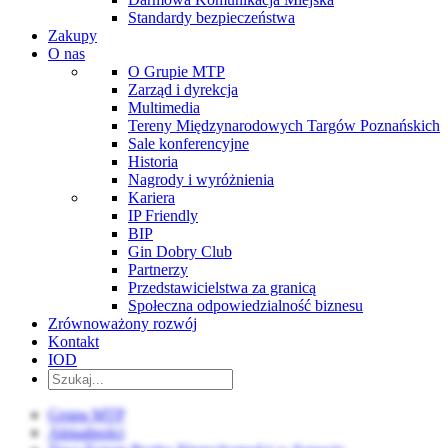
Standardy bezpieczeństwa
Zakupy
O nas
O Grupie MTP
Zarząd i dyrekcja
Multimedia
Tereny Międzynarodowych Targów Poznańskich
Sale konferencyjne
Historia
Nagrody i wyróżnienia
Kariera
IP Friendly
BIP
Gin Dobry Club
Partnerzy
Przedstawicielstwa za granicą
Społeczna odpowiedzialność biznesu
Zrównoważony rozwój
Kontakt
IOD
Grupa MTP
Aktualności