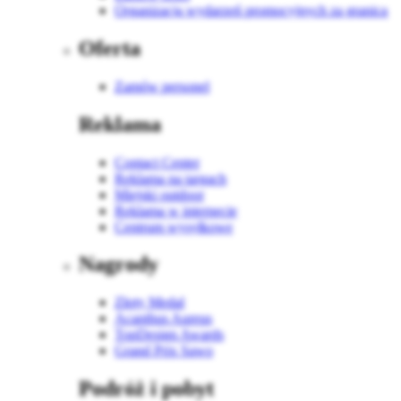
Organizacja wydarzeń promocyjnych za granicą
Oferta
Zamów personel
Reklama
Contact Center
Reklama na targach
Miejski outdoor
Reklama w internecie
Centrum wysyłkowe
Nagrody
Złoty Medal
Acanthus Aureus
TopDesign Awards
Grand Prix Sawo
Podróż i pobyt