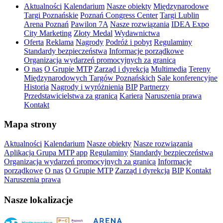
Aktualności
Kalendarium
Nasze obiekty
Międzynarodowe
Targi Poznańskie
Poznań Congress Center
Targi Lublin
Arena Poznań
Pawilon 7A
Nasze rozwiązania
IDEA Expo
City Marketing
Złoty Medal
Wydawnictwa
Oferta
Reklama
Nagrody
Podróż i pobyt
Regulaminy
Standardy bezpieczeństwa
Informacje porządkowe
Organizacja wydarzeń promocyjnych za granicą
O nas
O Grupie MTP
Zarząd i dyrekcja
Multimedia
Tereny
Międzynarodowych Targów Poznańskich
Sale konferencyjne
Historia
Nagrody i wyróżnienia
BIP
Partnerzy
Przedstawicielstwa za granicą
Kariera
Naruszenia prawa
Kontakt
Mapa strony
Aktualności
Kalendarium
Nasze obiekty
Nasze rozwiązania
Aplikacja Grupa MTP app
Regulaminy
Standardy bezpieczeństwa
Organizacja wydarzeń promocyjnych za granicą
Informacje
porządkowe
O nas
O Grupie MTP
Zarząd i dyrekcja
BIP
Kontakt
Naruszenia prawa
Nasze lokalizacje