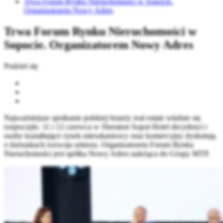
Trwa Forum Rynku Nieruchomości w Sopocie.
Organizatorem Nowy Adres
Trwa Forum Rynku Nieruchomości w
Sopocie. Organizatorem Nowy Adres
Podziel się
Najważniejsze spotkanie polskiej branży real estate właśnie się
rozpoczęło. 11 i 12 czerwca w Sheraton Sopot Hotel decydenci i
osoby kształtujące rynek mieszkaniowy oraz komercyjny dyskutują
o kierunkach rozwoju sektora. Organizatorem Forum Rynku
Nieruchomości jest spółka Nowy Adres należąca do Grupy MTP.