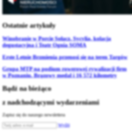
Ostatnie artykuły
Winobranie w Porcie Sołacz. Sycylia, kolacja
degustacyjna i Teatr Ognia SOMA
Erste Letnie Brzmienia przenosi się na teren Targów
Grupa MTP na podium rowerowej rywalizacji firm
w Poznaniu. Brązowy medal i 16 572 kilometry
Bądź na bieżąco
z nadchodzącymi wydarzeniami
Zapisz się do naszego newslettera
Wyślij