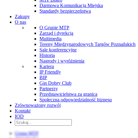
Darmowa Komunikacja Miejska
Standardy bezpieczeństwa
Zakupy
O nas
O Grupie MTP
Zarząd i dyrekcja
Multimedia
Tereny Międzynarodowych Targów Poznańskich
Sale konferencyjne
Historia
Nagrody i wyróżnienia
Kariera
IP Friendly
BIP
Gin Dobry Club
Partnerzy
Przedstawicielstwa za granicą
Społeczna odpowiedzialność biznesu
Zrównoważony rozwój
Kontakt
IOD
Grupa MTP