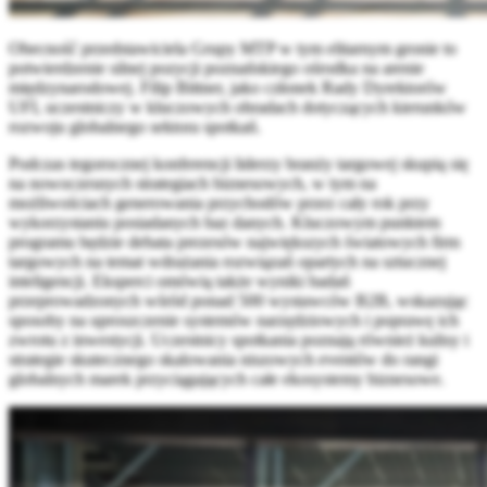
Obecność przedstawiciela Grupy MTP w tym elitarnym gronie to
potwierdzenie silnej pozycji poznańskiego ośrodka na arenie
międzynarodowej. Filip Bittner, jako członek Rady Dyrektorów
UFI, uczestniczy w kluczowych obradach dotyczących kierunków
rozwoju globalnego sektora spotkań.
Podczas tegorocznej konferencji liderzy branży targowej skupią się
na nowoczesnych strategiach biznesowych, w tym na
możliwościach generowania przychodów przez cały rok przy
wykorzystaniu posiadanych baz danych. Kluczowym punktem
programu będzie debata prezesów największych światowych firm
targowych na temat wdrażania rozwiązań opartych na sztucznej
inteligencji. Eksperci omówią także wyniki badań
przeprowadzonych wśród ponad 500 wystawców B2B, wskazując
sposoby na uproszczenie systemów narzędziowych i poprawę ich
zwrotu z inwestycji. Uczestnicy spotkania poznają również kulisy i
strategie skutecznego skalowania niszowych eventów do rangi
globalnych marek przyciągających całe ekosystemy biznesowe.