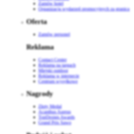
Zamów hotel
Organizacja wydarzeń promocyjnych za granicą
Oferta
Zamów personel
Reklama
Contact Center
Reklama na targach
Miejski outdoor
Reklama w internecie
Centrum wysyłkowe
Nagrody
Złoty Medal
Acanthus Aureus
TopDesign Awards
Grand Prix Sawo