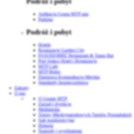
Podróż i pobyt
Aplikacja Grupa MTP app
Parking
Podróż i pobyt
Hotele
Restauracje Garden City
PASODOBRE Restaurant & Tapas Bar
Port Sołacz Hotel i Restauracja
MTP Cafe
MTP Bistro
Darmowa Komunikacja Miejska
Standardy bezpieczeństwa
Zakupy
O nas
O Grupie MTP
Zarząd i dyrekcja
Multimedia
Tereny Międzynarodowych Targów Poznańskich
Sale konferencyjne
Historia
Nagrody i wyróżnienia