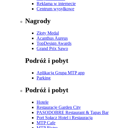
Reklama w internecie
Centrum wysyłkowe
Nagrody
Złoty Medal
Acanthus Aureus
TopDesign Awards
Grand Prix Sawo
Podróż i pobyt
Aplikacja Grupa MTP app
Parking
Podróż i pobyt
Hotele
Restauracje Garden City
PASODOBRE Restaurant & Tapas Bar
Port Sołacz Hotel i Restauracja
MTP Cafe
MTP Bistro