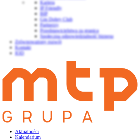
Kariera
IP Friendly
BIP
Gin Dobry Club
Partnerzy
Przedstawicielstwa za granicą
Społeczna odpowiedzialność biznesu
Zrównoważony rozwój
Kontakt
IOD
Aktualności
Kalendarium