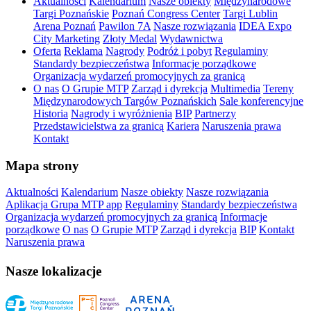
Aktualności
Kalendarium
Nasze obiekty
Międzynarodowe
Targi Poznańskie
Poznań Congress Center
Targi Lublin
Arena Poznań
Pawilon 7A
Nasze rozwiązania
IDEA Expo
City Marketing
Złoty Medal
Wydawnictwa
Oferta
Reklama
Nagrody
Podróż i pobyt
Regulaminy
Standardy bezpieczeństwa
Informacje porządkowe
Organizacja wydarzeń promocyjnych za granicą
O nas
O Grupie MTP
Zarząd i dyrekcja
Multimedia
Tereny
Międzynarodowych Targów Poznańskich
Sale konferencyjne
Historia
Nagrody i wyróżnienia
BIP
Partnerzy
Przedstawicielstwa za granicą
Kariera
Naruszenia prawa
Kontakt
Mapa strony
Aktualności
Kalendarium
Nasze obiekty
Nasze rozwiązania
Aplikacja Grupa MTP app
Regulaminy
Standardy bezpieczeństwa
Organizacja wydarzeń promocyjnych za granicą
Informacje
porządkowe
O nas
O Grupie MTP
Zarząd i dyrekcja
BIP
Kontakt
Naruszenia prawa
Nasze lokalizacje