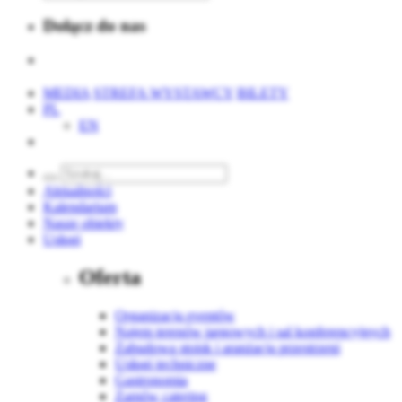
Dołącz do nas
MEDIA
STREFA WYSTAWCY
BILETY
PL
EN
Aktualności
Kalendarium
Nasze obiekty
Usługi
Oferta
Organizacja eventów
Najem terenów targowych i sal konferencyjnych
Zabudowa stoisk i aranżacja przestrzeni
Usługi techniczne
Gastronomia
Zamów catering