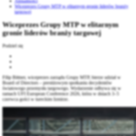
Aktualności
Wiceprezes Grupy MTP w elitarnym gronie liderów branży
targowej
Wiceprezes Grupy MTP w elitarnym
gronie liderów branży targowej
Podziel się
Filip Bittner, wiceprezes zarządu Grupy MTP, bierze udział w
Board of Directors – prestiżowym spotkaniu decydentów
światowego przemysłu targowego. Wydarzenie odbywa się w
ramach UFI European Conference 2026, która w dniach 3–5
czerwca gości w tureckim Izmirze.