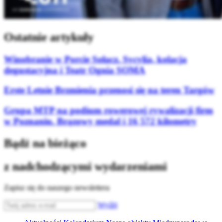
Ostatnie artykuły
Winobranie w Porcie Sołacz. Sycylia, kolacja
degustacyjna i Teatr Ognia SOMA
Erste Letnie Brzmienia przenosi się na teren Targów
Grupa MTP na podium rowerowej rywalizacji firm
w Poznaniu. Brązowy medal i 16 572 kilometry
Bądź na bieżąco
z nadchodzącymi wydarzeniami
Zapisz się do naszego newslettera
Wyślij