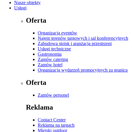
Nasze obiekty
Usługi
Oferta
Organizacja eventów
Najem terenów targowych i sal konferencyjnych
Zabudowa stoisk i aranżacja przestrzeni
Usługi techniczne
Gastronomia
Zamów catering
Zamów hotel
Organizacja wydarzeń promocyjnych za granicą
Oferta
Zamów personel
Reklama
Contact Center
Reklama na targach
Miejski outdoor