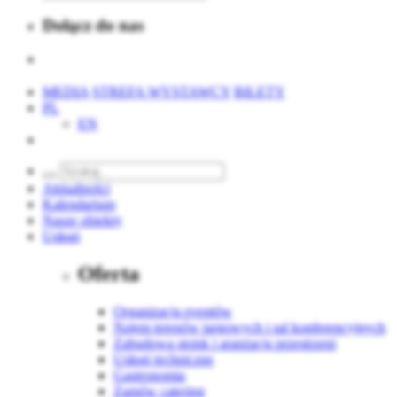
Dołącz do nas
MEDIA
STREFA WYSTAWCY
BILETY
PL
EN
Aktualności
Kalendarium
Nasze obiekty
Usługi
Oferta
Organizacja eventów
Najem terenów targowych i sal konferencyjnych
Zabudowa stoisk i aranżacja przestrzeni
Usługi techniczne
Gastronomia
Zamów catering