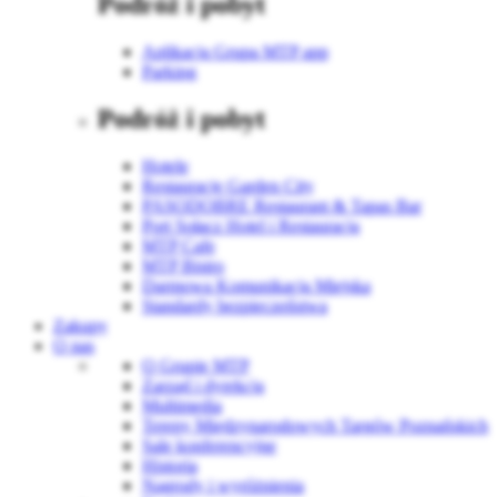
Podróż i pobyt
Aplikacja Grupa MTP app
Parking
Podróż i pobyt
Hotele
Restauracje Garden City
PASODOBRE Restaurant & Tapas Bar
Port Sołacz Hotel i Restauracja
MTP Cafe
MTP Bistro
Darmowa Komunikacja Miejska
Standardy bezpieczeństwa
Zakupy
O nas
O Grupie MTP
Zarząd i dyrekcja
Multimedia
Tereny Międzynarodowych Targów Poznańskich
Sale konferencyjne
Historia
Nagrody i wyróżnienia