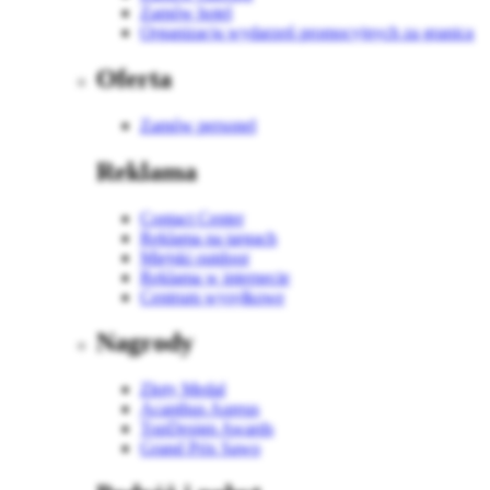
Zamów hotel
Organizacja wydarzeń promocyjnych za granicą
Oferta
Zamów personel
Reklama
Contact Center
Reklama na targach
Miejski outdoor
Reklama w internecie
Centrum wysyłkowe
Nagrody
Złoty Medal
Acanthus Aureus
TopDesign Awards
Grand Prix Sawo