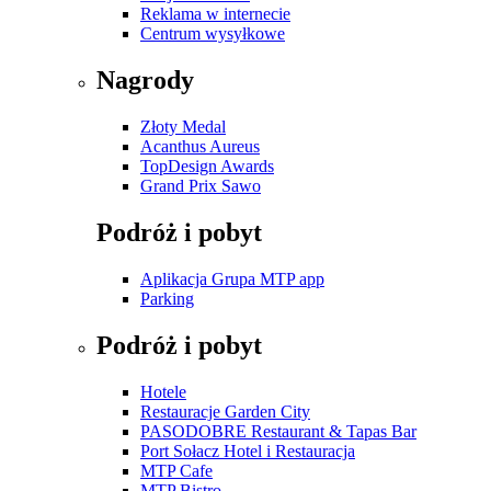
Reklama w internecie
Centrum wysyłkowe
Nagrody
Złoty Medal
Acanthus Aureus
TopDesign Awards
Grand Prix Sawo
Podróż i pobyt
Aplikacja Grupa MTP app
Parking
Podróż i pobyt
Hotele
Restauracje Garden City
PASODOBRE Restaurant & Tapas Bar
Port Sołacz Hotel i Restauracja
MTP Cafe
MTP Bistro