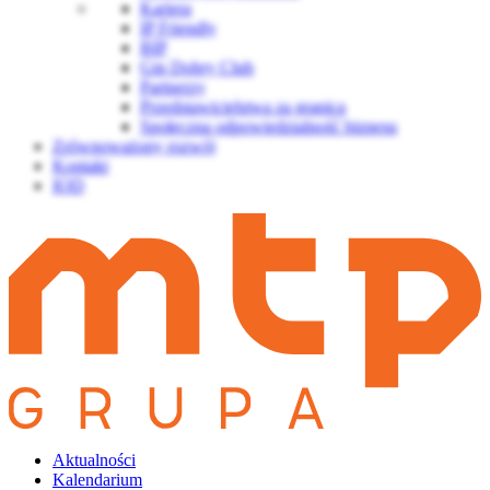
Kariera
IP Friendly
BIP
Gin Dobry Club
Partnerzy
Przedstawicielstwa za granicą
Społeczna odpowiedzialność biznesu
Zrównoważony rozwój
Kontakt
IOD
Aktualności
Kalendarium