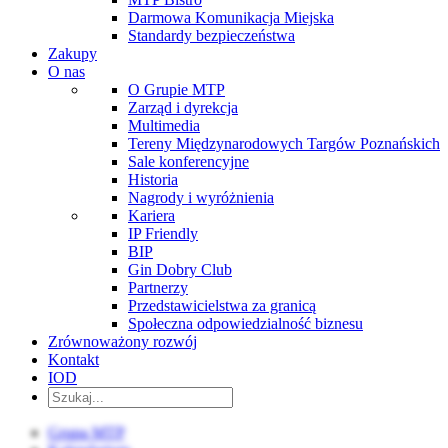
Darmowa Komunikacja Miejska
Standardy bezpieczeństwa
Zakupy
O nas
O Grupie MTP
Zarząd i dyrekcja
Multimedia
Tereny Międzynarodowych Targów Poznańskich
Sale konferencyjne
Historia
Nagrody i wyróżnienia
Kariera
IP Friendly
BIP
Gin Dobry Club
Partnerzy
Przedstawicielstwa za granicą
Społeczna odpowiedzialność biznesu
Zrównoważony rozwój
Kontakt
IOD
Grupa MTP