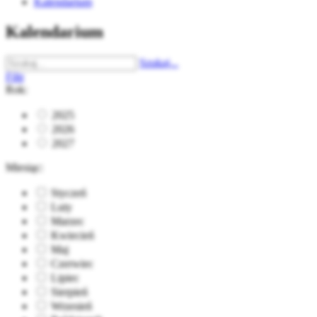
Kalendarium
Kalendarium
Szukaj...
Filtr
Rok:
2025
2026
2027
Miesiąc:
Styczeń
Luty
Marzec
Kwiecień
Maj
Czerwiec
Lipiec
Sierpień
Wrzesień