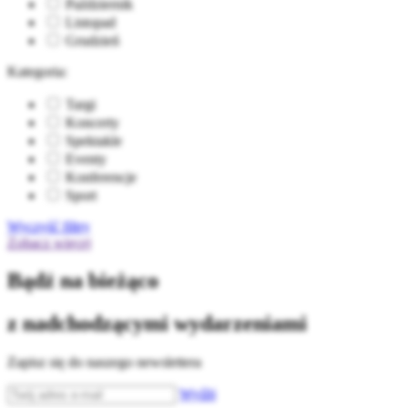
Październik
Listopad
Grudzień
Kategoria:
Targi
Koncerty
Spektakle
Eventy
Konferencje
Sport
Wyczyść filtry
Zobacz więcej
Bądź na bieżąco
z nadchodzącymi wydarzeniami
Zapisz się do naszego newslettera
Wyślij