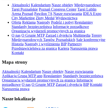
Aktualności
Kalendarium
Nasze obiekty
Międzynarodowe
Targi Poznańskie
Poznań Congress Center
Targi Lublin
Arena Poznań
Pawilon 7A
Nasze rozwiązania
IDEA Expo
City Marketing
Złoty Medal
Wydawnictwa
Oferta
Reklama
Nagrody
Podróż i pobyt
Regulaminy
Standardy bezpieczeństwa
Informacje porządkowe
Organizacja wydarzeń promocyjnych za granicą
O nas
O Grupie MTP
Zarząd i dyrekcja
Multimedia
Tereny
Międzynarodowych Targów Poznańskich
Sale konferencyjne
Historia
Nagrody i wyróżnienia
BIP
Partnerzy
Przedstawicielstwa za granicą
Kariera
Naruszenia prawa
Kontakt
Mapa strony
Aktualności
Kalendarium
Nasze obiekty
Nasze rozwiązania
Aplikacja Grupa MTP app
Regulaminy
Standardy bezpieczeństwa
Organizacja wydarzeń promocyjnych za granicą
Informacje
porządkowe
O nas
O Grupie MTP
Zarząd i dyrekcja
BIP
Kontakt
Naruszenia prawa
Nasze lokalizacje