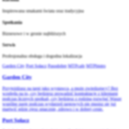
Inspirowana smakami świata oraz tradycyjna
Spotkania
Biznesowe i w gronie najbliższych
Serwis
Profesjonalna obsługa i dogodna lokalizacja
Garden City
Port Sołacz
Pasodobre
MTPcafe
MTPbistro
Garden City
Przyjeżdżasz na targi jako wystawca, a może zwiedzający? Bez
względu na to, czy będziesz prowadzić kontraktacje z klientami
podczas licznych spotkań, czy będziesz z rodziną rozwijać Wasze
wspólne pasje podczas wydarzeń targowych nie musisz się już
martwić gdzie zjesz smacznie, zdrowo i w dobrej cenie.
Port Sołacz