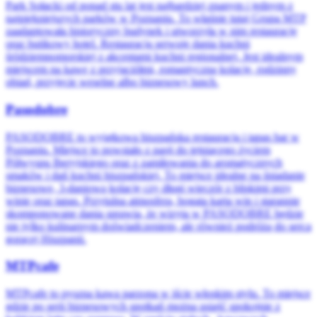
Park Sołacki od ponad stu lat jest najbardziej znanym i jednym z
najpiękniejszych parków w Poznaniu. To właśnie tutaj Grupa MTP
zaadaptowała historyczny budynek i utworzyła w nim restaurację
oraz butikowy hotel. Restauracja serwuje dania kuchni
śródziemnomorskiej z akcentami kuchni regionalnej. Jest idealnym
miejscem na kawę z przyjaciółmi, romantyczną kolację, rodzinny
obiad, przyjęcie weselne albo biznesowy lunch.
Pasodobre
PASODOBRE to wyjątkowa hiszpańska restauracja i tapas bar w
Poznaniu. Miejsce to powstało z pasji do tętniącego życiem
Półwyspu Iberyjskiego oraz z zamiłowania do aromatycznych
smaków i dań kuchni hiszpańskiej. To miejsce idealne na śniadanie
biznesowe, 3-daniową kolację czy długi wieczór z bliskimi przy
winie oraz tapas. Przytulna atmosfera, bogata karta win i starannie
skomponowane dania sprawią, że wizyta w PASODOBRE będzie
nie tylko kulinarnym doświadczeniem, ale również podróżą do serca
gorącej Hiszpanii.
MTPcafe
MTPcafe to pyszna kawa parzona w iście włoskim stylu. To miejsce
gdzie po serii biznesowych spotkań można usiąść spokojnie z