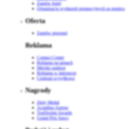
Zamów hotel
Organizacja wydarzeń promocyjnych za granicą
Oferta
Zamów personel
Reklama
Contact Center
Reklama na targach
Miejski outdoor
Reklama w internecie
Centrum wysyłkowe
Nagrody
Złoty Medal
Acanthus Aureus
TopDesign Awards
Grand Prix Sawo