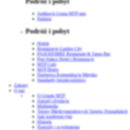
Podróż i pobyt
Aplikacja Grupa MTP app
Parking
Podróż i pobyt
Hotele
Restauracje Garden City
PASODOBRE Restaurant & Tapas Bar
Port Sołacz Hotel i Restauracja
MTP Cafe
MTP Bistro
Darmowa Komunikacja Miejska
Standardy bezpieczeństwa
Zakupy
O nas
O Grupie MTP
Zarząd i dyrekcja
Multimedia
Tereny Międzynarodowych Targów Poznańskich
Sale konferencyjne
Historia
Nagrody i wyróżnienia