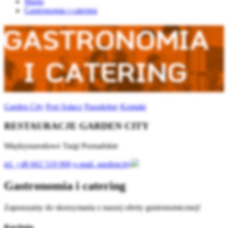
Marki
Gastronomia i catering
Garden City
Port Sołacz
Pasodobre
Kontakt
RESTAURACJE GARDEN CITY
Międzynarodowe Targi Poznańskie
tel.
+48 602 519 000
e-mail.
gardencity
Gastronomia i catering
Zapraszamy do skorzystania z naszej oferty gastronomicznej!
Kuchnia