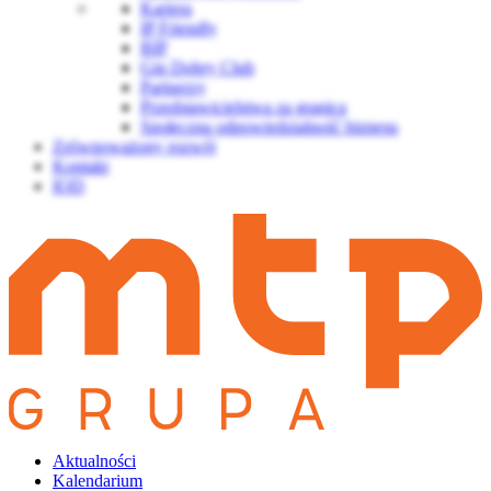
Kariera
IP Friendly
BIP
Gin Dobry Club
Partnerzy
Przedstawicielstwa za granicą
Społeczna odpowiedzialność biznesu
Zrównoważony rozwój
Kontakt
IOD
Aktualności
Kalendarium