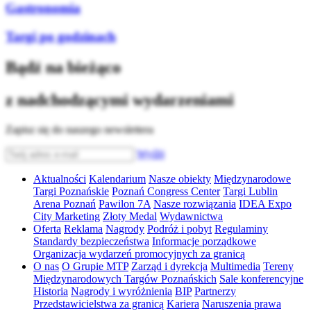
Gastronomia
Targi po godzinach
Bądź na bieżąco
z nadchodzącymi wydarzeniami
Zapisz się do naszego newslettera
Wyślij
Aktualności
Kalendarium
Nasze obiekty
Międzynarodowe
Targi Poznańskie
Poznań Congress Center
Targi Lublin
Arena Poznań
Pawilon 7A
Nasze rozwiązania
IDEA Expo
City Marketing
Złoty Medal
Wydawnictwa
Oferta
Reklama
Nagrody
Podróż i pobyt
Regulaminy
Standardy bezpieczeństwa
Informacje porządkowe
Organizacja wydarzeń promocyjnych za granicą
O nas
O Grupie MTP
Zarząd i dyrekcja
Multimedia
Tereny
Międzynarodowych Targów Poznańskich
Sale konferencyjne
Historia
Nagrody i wyróżnienia
BIP
Partnerzy
Przedstawicielstwa za granicą
Kariera
Naruszenia prawa