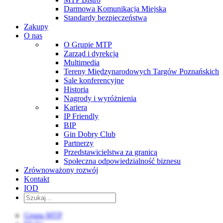
Darmowa Komunikacja Miejska
Standardy bezpieczeństwa
Zakupy
O nas
O Grupie MTP
Zarząd i dyrekcja
Multimedia
Tereny Międzynarodowych Targów Poznańskich
Sale konferencyjne
Historia
Nagrody i wyróżnienia
Kariera
IP Friendly
BIP
Gin Dobry Club
Partnerzy
Przedstawicielstwa za granicą
Społeczna odpowiedzialność biznesu
Zrównoważony rozwój
Kontakt
IOD
Grupa MTP