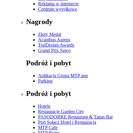
Reklama w internecie
Centrum wysyłkowe
Nagrody
Złoty Medal
Acanthus Aureus
TopDesign Awards
Grand Prix Sawo
Podróż i pobyt
Aplikacja Grupa MTP app
Parking
Podróż i pobyt
Hotele
Restauracje Garden City
PASODOBRE Restaurant & Tapas Bar
Port Sołacz Hotel i Restauracja
MTP Cafe
MTP Bistro