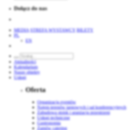
Dołącz do nas
MEDIA
STREFA WYSTAWCY
BILETY
PL
EN
Aktualności
Kalendarium
Nasze obiekty
Usługi
Oferta
Organizacja eventów
Najem terenów targowych i sal konferencyjnych
Zabudowa stoisk i aranżacja przestrzeni
Usługi techniczne
Gastronomia
Zamów catering