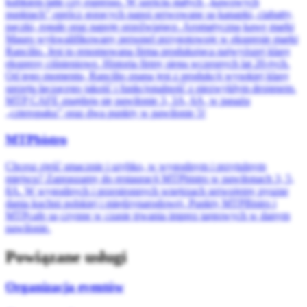
kubkiem latte czy espresso. W sześciu stałych ,,kawowych
punktach” oprócz gorących napoi serwowane są kanapki, ciabatty,
pączki, rogale oraz napoje orzeźwiające. Aromatyczną kawę marki
Mauro wykwalifikowany personel przygotowuje w ekspresie marki
Rancilio. Jest to renomowana firma produkująca najwyższej klasy
ekspresy ciśnieniowe. Historia firmy sięga wczesnych lat 20-tych.
Od tego momentu, Rancilio znana jest z produkcji wysokiej klasy
sprzętu łączącego jakość i funkcjonalność z niezwykłym designem.
MTP CAFE znajdują się pawilonie 3, 3A, 6A, w pasażu
„czteropaku” oraz dwa punkty w pawilonie 5!
MTPbistro
Chcesz zjeść smacznie i szybko, w wygodnym i przytulnym
miejscu? Zapraszamy do restauracji MTPbistro w pawilonach 3, 5,
8A. W wygodnych i przestronnych wnętrzach serwujemy pyszne
dania kuchni polskiej i międzynarodowej. Punkty MTPBistro i
MTPcafe są czynne w czasie trwania imprez targowych w danym
pawilonie.
Powiązane usługi
Organizacja eventów