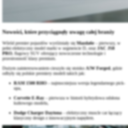
Nowości, które przyciągnęły uwagę całej branży
Wśród premier pojazdów wyróżniały się
Mazda6e
– pierwszy, w
pełni elektryczny model marki w segmencie D, oraz
JAC JS8
PRO
, flagowy SUV oferujący nowoczesne technologie i
przestronność klasy premium.
Dużym zainteresowaniem cieszyło się stoisko
A!W Forged
, gdzie
odbyły się polskie premiery modeli takich jak:
RAM 1500 RHO
– najmocniejsza wersja legendarnego pick-
upa,
Corvette E-Ray
– pierwsza w historii hybrydowa odsłona
kultowego modelu,
Dodge Charger Daytona
– elektryczny muscle car łączący
klasyczny design z innowacyjnym napędem.