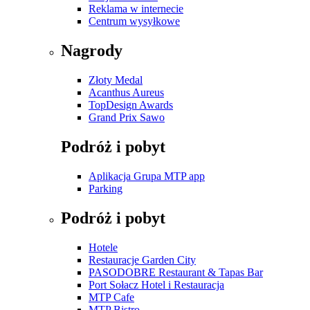
Reklama w internecie
Centrum wysyłkowe
Nagrody
Złoty Medal
Acanthus Aureus
TopDesign Awards
Grand Prix Sawo
Podróż i pobyt
Aplikacja Grupa MTP app
Parking
Podróż i pobyt
Hotele
Restauracje Garden City
PASODOBRE Restaurant & Tapas Bar
Port Sołacz Hotel i Restauracja
MTP Cafe
MTP Bistro