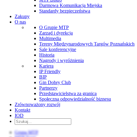
Darmowa Komunikacja Miejska
Standardy bezpieczeństwa
Zakupy
O nas
O Grupie MTP
Zarząd i dyrekcja
Multimedia
Tereny Międzynarodowych Targów Poznańskich
Sale konferencyjne
Historia
Nagrody i wyróżnienia
Kariera
IP Friendly
BIP
Gin Dobry Club
Partnerzy
Przedstawicielstwa za granicą
Społeczna odpowiedzialność biznesu
Zrównoważony rozwój
Kontakt
IOD
Grupa MTP