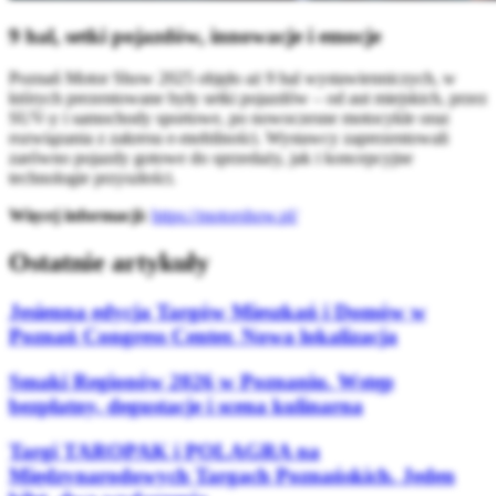
9 hal, setki pojazdów, innowacje i emocje
Poznań Motor Show 2025 objęło aż 9 hal wystawienniczych, w
których prezentowane były setki pojazdów – od aut miejskich, przez
SUV-y i samochody sportowe, po nowoczesne motocykle oraz
rozwiązania z zakresu e-mobilności. Wystawcy zaprezentowali
zarówno pojazdy gotowe do sprzedaży, jak i koncepcyjne
technologie przyszłości.
Więcej informacji:
https://motorshow.pl/
Ostatnie artykuły
Jesienna edycja Targów Mieszkań i Domów w
Poznań Congress Center. Nowa lokalizacja
Smaki Regionów 2026 w Poznaniu. Wstęp
bezpłatny, degustacje i scena kulinarna
Targi TAROPAK i POLAGRA na
Międzynarodowych Targach Poznańskich. Jeden