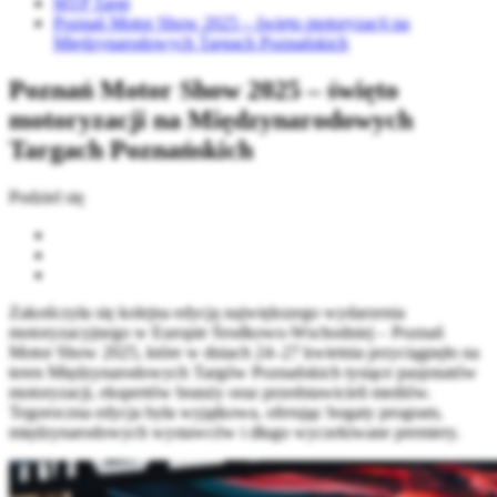
MTP Targi
Poznań Motor Show 2025 – święto motoryzacji na
Międzynarodowych Targach Poznańskich
Poznań Motor Show 2025 – święto
motoryzacji na Międzynarodowych
Targach Poznańskich
Podziel się
Zakończyła się kolejna edycja największego wydarzenia
motoryzacyjnego w Europie Środkowo-Wschodniej – Poznań
Motor Show 2025, które w dniach 24–27 kwietnia przyciągnęło na
teren Międzynarodowych Targów Poznańskich tysiące pasjonatów
motoryzacji, ekspertów branży oraz przedstawicieli mediów.
Tegoroczna edycja była wyjątkowa, oferując bogaty program,
międzynarodowych wystawców i długo wyczekiwane premiery.