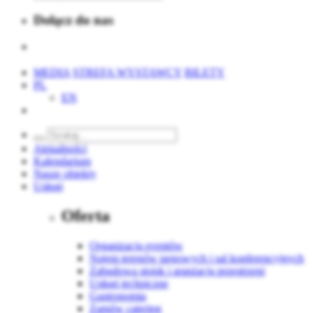
Dołącz do nas
MEDIA
STREFA WYSTAWCY
BILETY
PL
EN
Aktualności
Kalendarium
Nasze obiekty
Usługi
Oferta
Organizacja eventów
Najem terenów targowych i sal konferencyjnych
Zabudowa stoisk i aranżacja przestrzeni
Usługi techniczne
Gastronomia
Zamów catering