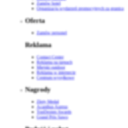
Zamów hotel
Organizacja wydarzeń promocyjnych za granicą
Oferta
Zamów personel
Reklama
Contact Center
Reklama na targach
Miejski outdoor
Reklama w internecie
Centrum wysyłkowe
Nagrody
Złoty Medal
Acanthus Aureus
TopDesign Awards
Grand Prix Sawo