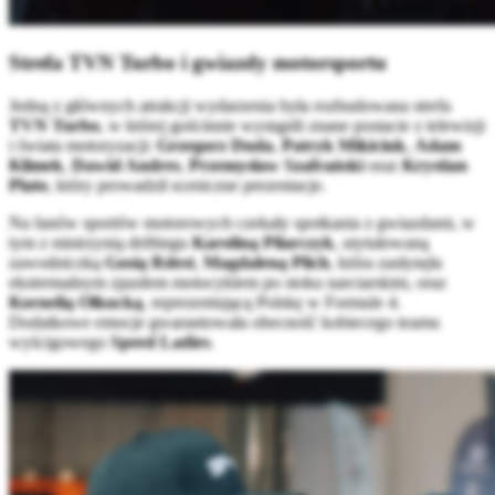
Strefa TVN Turbo i gwiazdy motorsportu
Jedną z głównych atrakcji wydarzenia była rozbudowana strefa
TVN Turbo
, w której gościnnie wystąpili znane postacie z telewizji
i świata motoryzacji:
Grzegorz Duda
,
Patryk Mikiciuk
,
Adam
Klimek
,
Dawid Andres
,
Przemysław Szafrański
oraz
Krystian
Plato
, który prowadził sceniczne prezentacje.
Na fanów sportów motorowych czekały spotkania z gwiazdami, w
tym z mistrzynią driftingu
Karoliną Pilarczyk
, utytułowaną
zawodniczką
Gosią Rdest
,
Magdaleną Plich
, która zasłynęła
ekstremalnym zjazdem motocyklem po stoku narciarskim, oraz
Kornelią Olkucką
, reprezentującą Polskę w Formule 4.
Dodatkowe emocje gwarantowała obecność kobiecego teamu
wyścigowego
Speed Ladies
.