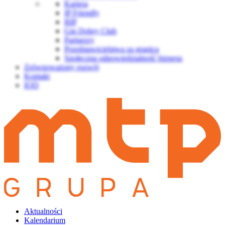
Kariera
IP Friendly
BIP
Gin Dobry Club
Partnerzy
Przedstawicielstwa za granicą
Społeczna odpowiedzialność biznesu
Zrównoważony rozwój
Kontakt
IOD
Aktualności
Kalendarium