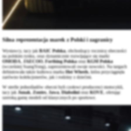
Silna reprezentacja marek z Polski i zagranicy
Wystawcy, tacy jak
BAIC Polska
, obchodzący rocznicę obecności
na polskim rynku, oraz dynamicznie rozwijające się marki
OMODA
,
JAECOO
,
Forthing Polska
oraz
KGM Polska
(wcześniej SsangYong), zaprezentowali swoje nowości. Na targach
debiutowała także kultowa marka
Hot Wheels
, która przyciągnęła
zarówno kolekcjonerów, jak i rodziny z dziećmi.
W strefie jednośladów obecni byli czołowi producenci motocykli,
tacy jak
Junak
,
Zontes
,
Jawa
,
Diabolini
oraz
KOVE
, oferując
szeroką gamę modeli od klasycznych po sportowe.