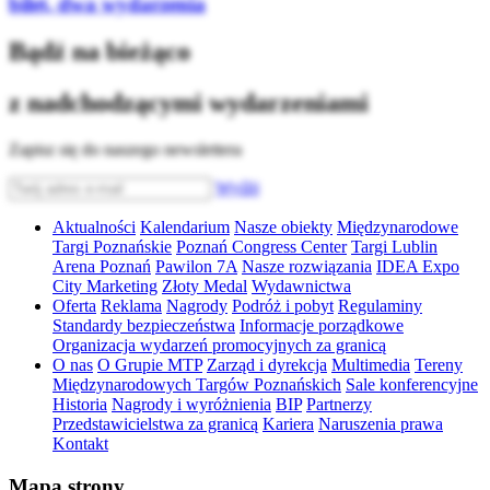
bilet, dwa wydarzenia
Bądź na bieżąco
z nadchodzącymi wydarzeniami
Zapisz się do naszego newslettera
Wyślij
Aktualności
Kalendarium
Nasze obiekty
Międzynarodowe
Targi Poznańskie
Poznań Congress Center
Targi Lublin
Arena Poznań
Pawilon 7A
Nasze rozwiązania
IDEA Expo
City Marketing
Złoty Medal
Wydawnictwa
Oferta
Reklama
Nagrody
Podróż i pobyt
Regulaminy
Standardy bezpieczeństwa
Informacje porządkowe
Organizacja wydarzeń promocyjnych za granicą
O nas
O Grupie MTP
Zarząd i dyrekcja
Multimedia
Tereny
Międzynarodowych Targów Poznańskich
Sale konferencyjne
Historia
Nagrody i wyróżnienia
BIP
Partnerzy
Przedstawicielstwa za granicą
Kariera
Naruszenia prawa
Kontakt
Mapa strony