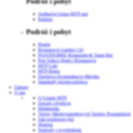
Podróż i pobyt
Aplikacja Grupa MTP app
Parking
Podróż i pobyt
Hotele
Restauracje Garden City
PASODOBRE Restaurant & Tapas Bar
Port Sołacz Hotel i Restauracja
MTP Cafe
MTP Bistro
Darmowa Komunikacja Miejska
Standardy bezpieczeństwa
Zakupy
O nas
O Grupie MTP
Zarząd i dyrekcja
Multimedia
Tereny Międzynarodowych Targów Poznańskich
Sale konferencyjne
Historia
Nagrody i wyróżnienia