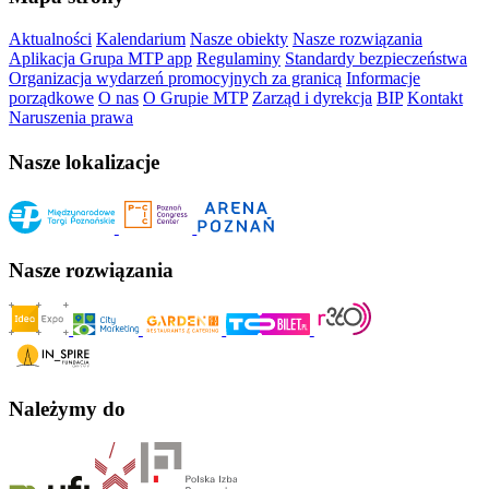
Aktualności
Kalendarium
Nasze obiekty
Nasze rozwiązania
Aplikacja Grupa MTP app
Regulaminy
Standardy bezpieczeństwa
Organizacja wydarzeń promocyjnych za granicą
Informacje
porządkowe
O nas
O Grupie MTP
Zarząd i dyrekcja
BIP
Kontakt
Naruszenia prawa
Nasze lokalizacje
Nasze rozwiązania
Należymy do