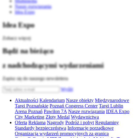
Multimedia
Nasze rozwiązania
Idea Expo
Idea Expo
Zobacz więcej
Bądź na bieżąco
z nadchodzącymi wydarzeniami
Zapisz się do naszego newslettera
Wyślij
Aktualności
Kalendarium
Nasze obiekty
Międzynarodowe
Targi Poznańskie
Poznań Congress Center
Targi Lublin
Arena Poznań
Pawilon 7A
Nasze rozwiązania
IDEA Expo
City Marketing
Złoty Medal
Wydawnictwa
Oferta
Reklama
Nagrody
Podróż i pobyt
Regulaminy
Standardy bezpieczeństwa
Informacje porządkowe
Organizacja wydarzeń promocyjnych za granicą