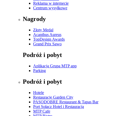
Reklama w internecie
Centrum wysyłkowe
Nagrody
Złoty Medal
Acanthus Aureus
TopDesign Awards
Grand Prix Sawo
Podróż i pobyt
Aplikacja Grupa MTP app
Parking
Podróż i pobyt
Hotele
Restauracje Garden City
PASODOBRE Restaurant & Tapas Bar
Port Sołacz Hotel i Restauracja
MTP Cafe
MTP Bistro