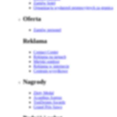
Zamów hotel
Organizacja wydarzeń promocyjnych za granicą
Oferta
Zamów personel
Reklama
Contact Center
Reklama na targach
Miejski outdoor
Reklama w internecie
Centrum wysyłkowe
Nagrody
Złoty Medal
Acanthus Aureus
TopDesign Awards
Grand Prix Sawo