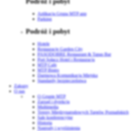
Podróż i pobyt
Aplikacja Grupa MTP app
Parking
Podróż i pobyt
Hotele
Restauracje Garden City
PASODOBRE Restaurant & Tapas Bar
Port Sołacz Hotel i Restauracja
MTP Cafe
MTP Bistro
Darmowa Komunikacja Miejska
Standardy bezpieczeństwa
Zakupy
O nas
O Grupie MTP
Zarząd i dyrekcja
Multimedia
Tereny Międzynarodowych Targów Poznańskich
Sale konferencyjne
Historia
Nagrody i wyróżnienia