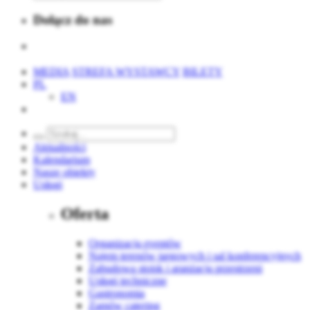
Dołącz do nas
MEDIA
STREFA WYSTAWCY
BILETY
PL
EN
Aktualności
Kalendarium
Nasze obiekty
Usługi
Oferta
Organizacja eventów
Najem terenów targowych i sal konferencyjnych
Zabudowa stoisk i aranżacja przestrzeni
Usługi techniczne
Gastronomia
Zamów catering