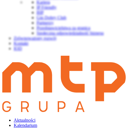
Kariera
IP Friendly
BIP
Gin Dobry Club
Partnerzy
Przedstawicielstwa za granicą
Społeczna odpowiedzialność biznesu
Zrównoważony rozwój
Kontakt
IOD
Aktualności
Kalendarium