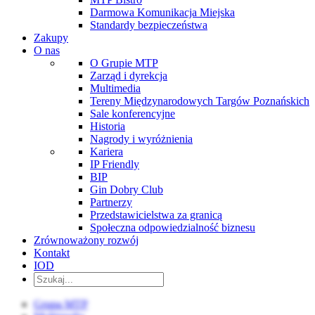
Darmowa Komunikacja Miejska
Standardy bezpieczeństwa
Zakupy
O nas
O Grupie MTP
Zarząd i dyrekcja
Multimedia
Tereny Międzynarodowych Targów Poznańskich
Sale konferencyjne
Historia
Nagrody i wyróżnienia
Kariera
IP Friendly
BIP
Gin Dobry Club
Partnerzy
Przedstawicielstwa za granicą
Społeczna odpowiedzialność biznesu
Zrównoważony rozwój
Kontakt
IOD
Grupa MTP