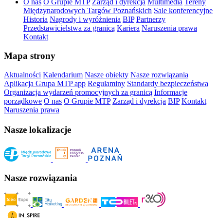
O nas
O Grupie MTP
Zarząd i dyrekcja
Multimedia
Tereny
Międzynarodowych Targów Poznańskich
Sale konferencyjne
Historia
Nagrody i wyróżnienia
BIP
Partnerzy
Przedstawicielstwa za granicą
Kariera
Naruszenia prawa
Kontakt
Mapa strony
Aktualności
Kalendarium
Nasze obiekty
Nasze rozwiązania
Aplikacja Grupa MTP app
Regulaminy
Standardy bezpieczeństwa
Organizacja wydarzeń promocyjnych za granicą
Informacje
porządkowe
O nas
O Grupie MTP
Zarząd i dyrekcja
BIP
Kontakt
Naruszenia prawa
Nasze lokalizacje
Nasze rozwiązania