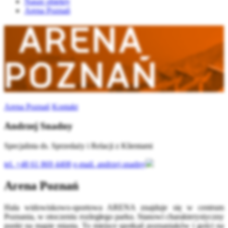
Nasze obiekty
Arena Poznań
Arena Poznań
Kontakt
Andrzej Snadny
Specjalista ds. Sprzedaży i Relacji z Klientami
tel.
+48 61 869 4408
e-mail.
andrzej.snadny
Arena Poznań
Hala widowiskowo-sportowa ARENA znajduje się w centrum
Poznania, w otoczeniu rozległego parku. Stanowi charakterystyczny
punkt na mapie miasta. To miejsce spotkań poznaniaków i gości na