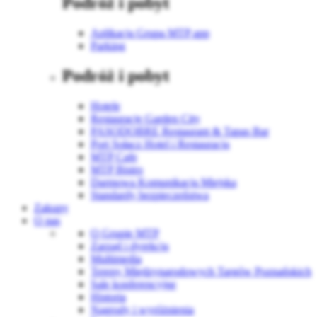
Podróż i pobyt
Aplikacja Grupa MTP app
Parking
Podróż i pobyt
Hotele
Restauracje Garden City
PASODOBRE Restaurant & Tapas Bar
Port Sołacz Hotel i Restauracja
MTP Cafe
MTP Bistro
Darmowa Komunikacja Miejska
Standardy bezpieczeństwa
Zakupy
O nas
O Grupie MTP
Zarząd i dyrekcja
Multimedia
Tereny Międzynarodowych Targów Poznańskich
Sale konferencyjne
Historia
Nagrody i wyróżnienia