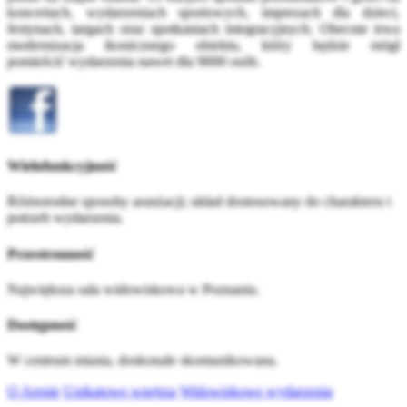
koncertach, wydarzeniach sportowych, imprezach dla dzieci,
festynach, targach oraz spotkaniach integracyjnych. Obecnie trwa
modernizacja ikonicznego obiektu, który będzie mógł
pomieścić wydarzenia nawet dla 9000 osób.
Wielofunkcyjność
Różnorodne sposoby aranżacji; układ dostosowany do charakteru i
potrzeb wydarzenia.
Przestronność
Największa sala widowiskowa w Poznaniu.
Dostępność
W centrum miasta, doskonale skomunikowana.
O Arenie
Unikatowe wnętrza
Widowiskowe wydarzenia