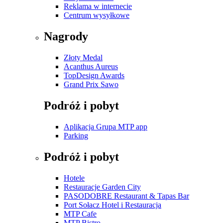
Reklama w internecie
Centrum wysyłkowe
Nagrody
Złoty Medal
Acanthus Aureus
TopDesign Awards
Grand Prix Sawo
Podróż i pobyt
Aplikacja Grupa MTP app
Parking
Podróż i pobyt
Hotele
Restauracje Garden City
PASODOBRE Restaurant & Tapas Bar
Port Sołacz Hotel i Restauracja
MTP Cafe
MTP Bistro