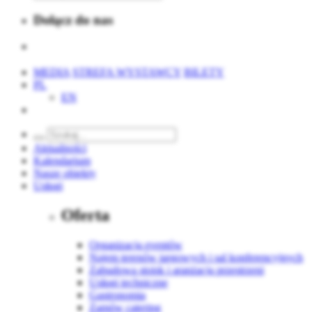
Dołącz do nas
MEDIA
STREFA WYSTAWCY
BILETY
PL
EN
Aktualności
Kalendarium
Nasze obiekty
Usługi
Oferta
Organizacja eventów
Najem terenów targowych i sal konferencyjnych
Zabudowa stoisk i aranżacja przestrzeni
Usługi techniczne
Gastronomia
Zamów catering