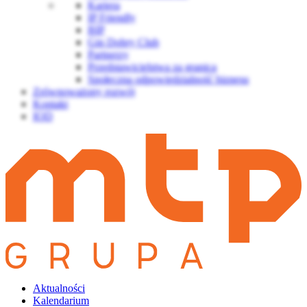
Kariera
IP Friendly
BIP
Gin Dobry Club
Partnerzy
Przedstawicielstwa za granicą
Społeczna odpowiedzialność biznesu
Zrównoważony rozwój
Kontakt
IOD
Aktualności
Kalendarium