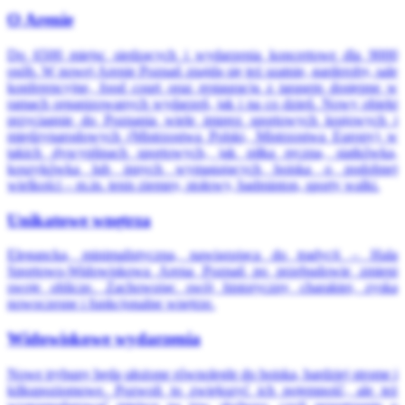
O Arenie
Do 6500 miejsc siedzących i wydarzenia koncertowe dla 9000
osób. W nowej Arenie Poznań znajdą się też szatnie, garderoby, sale
konferencyjne, food court oraz restauracja z tarasem dostępne w
ramach organizowanych wydarzeń, jak i na co dzień. Nowy obiekt
przyciągnie do Poznania wiele imprez sportowych krajowych i
międzynarodowych (Mistrzostwa Polski, Mistrzostwa Europy) w
takich dyscyplinach sportowych, jak piłka ręczna, siatkówka,
koszykówka lub innych wymagających boiska o podobnej
wielkości – m.in. tenis ziemny, stołowy, badminton, sporty walki.
Unikatowe wnętrza
Elegancka, minimalistyczna, nawiązująca do tradycji – Hala
Sportowo-Widowiskowa Arena Poznań po przebudowie zmieni
swoje oblicze. Zachowując swój historyczny charakter, zyska
nowoczesne i funkcjonalne wnętrze.
Widowiskowe wydarzenia
Nowe trybuny będą ułożone równolegle do boiska, bardziej strome i
kilkupoziomowe. Pozwoli to zwiększyć ich pojemność, ale też