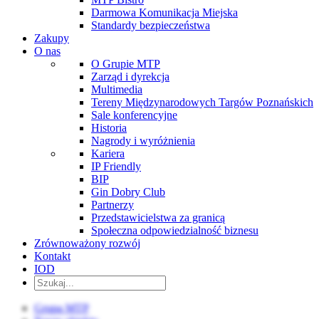
Darmowa Komunikacja Miejska
Standardy bezpieczeństwa
Zakupy
O nas
O Grupie MTP
Zarząd i dyrekcja
Multimedia
Tereny Międzynarodowych Targów Poznańskich
Sale konferencyjne
Historia
Nagrody i wyróżnienia
Kariera
IP Friendly
BIP
Gin Dobry Club
Partnerzy
Przedstawicielstwa za granicą
Społeczna odpowiedzialność biznesu
Zrównoważony rozwój
Kontakt
IOD
Grupa MTP