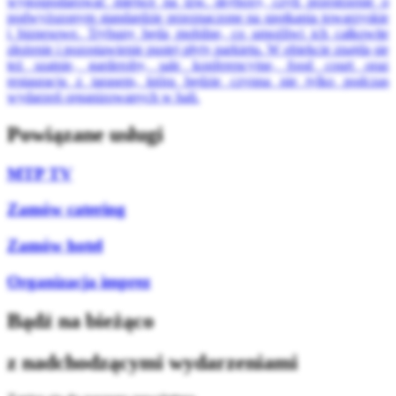
wygospodarować miejsce na tzw. skyboxy, czyli przestrzenie o
podwyższonym standardzie przeznaczone na spotkania towarzyskie
i biznesowe. Trybuny będą mobilne, co umożliwi ich całkowite
złożenie i pozostawienie pustej płyty parkietu. W obiekcie znajdą się
też szatnie, garderoby, sale konferencyjne, food court oraz
restauracja z tarasem, która będzie czynna nie tylko podczas
wydarzeń organizowanych w hali.
Powiązane usługi
MTP TV
Zamów catering
Zamów hotel
Organizacja imprez
Bądź na bieżąco
z nadchodzącymi wydarzeniami