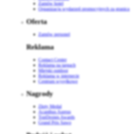
Zamów hotel
Organizacja wydarzeń promocyjnych za granicą
Oferta
Zamów personel
Reklama
Contact Center
Reklama na targach
Miejski outdoor
Reklama w internecie
Centrum wysyłkowe
Nagrody
Złoty Medal
Acanthus Aureus
TopDesign Awards
Grand Prix Sawo