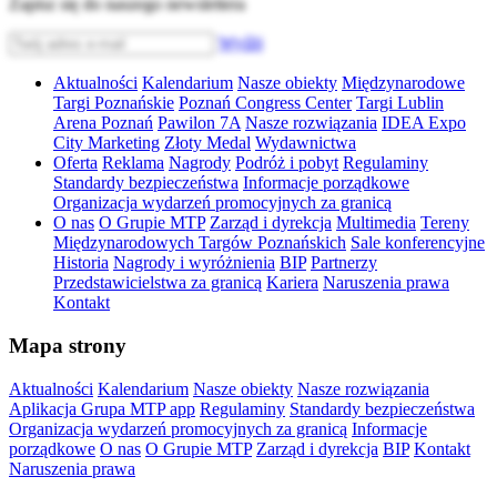
Zapisz się do naszego newslettera
Wyślij
Aktualności
Kalendarium
Nasze obiekty
Międzynarodowe
Targi Poznańskie
Poznań Congress Center
Targi Lublin
Arena Poznań
Pawilon 7A
Nasze rozwiązania
IDEA Expo
City Marketing
Złoty Medal
Wydawnictwa
Oferta
Reklama
Nagrody
Podróż i pobyt
Regulaminy
Standardy bezpieczeństwa
Informacje porządkowe
Organizacja wydarzeń promocyjnych za granicą
O nas
O Grupie MTP
Zarząd i dyrekcja
Multimedia
Tereny
Międzynarodowych Targów Poznańskich
Sale konferencyjne
Historia
Nagrody i wyróżnienia
BIP
Partnerzy
Przedstawicielstwa za granicą
Kariera
Naruszenia prawa
Kontakt
Mapa strony
Aktualności
Kalendarium
Nasze obiekty
Nasze rozwiązania
Aplikacja Grupa MTP app
Regulaminy
Standardy bezpieczeństwa
Organizacja wydarzeń promocyjnych za granicą
Informacje
porządkowe
O nas
O Grupie MTP
Zarząd i dyrekcja
BIP
Kontakt
Naruszenia prawa