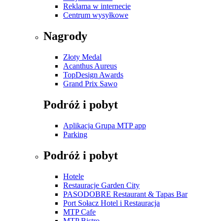
Reklama w internecie
Centrum wysyłkowe
Nagrody
Złoty Medal
Acanthus Aureus
TopDesign Awards
Grand Prix Sawo
Podróż i pobyt
Aplikacja Grupa MTP app
Parking
Podróż i pobyt
Hotele
Restauracje Garden City
PASODOBRE Restaurant & Tapas Bar
Port Sołacz Hotel i Restauracja
MTP Cafe
MTP Bistro