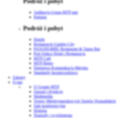
Podróż i pobyt
Aplikacja Grupa MTP app
Parking
Podróż i pobyt
Hotele
Restauracje Garden City
PASODOBRE Restaurant & Tapas Bar
Port Sołacz Hotel i Restauracja
MTP Cafe
MTP Bistro
Darmowa Komunikacja Miejska
Standardy bezpieczeństwa
Zakupy
O nas
O Grupie MTP
Zarząd i dyrekcja
Multimedia
Tereny Międzynarodowych Targów Poznańskich
Sale konferencyjne
Historia
Nagrody i wyróżnienia