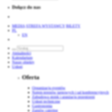
Dołącz do nas
MEDIA
STREFA WYSTAWCY
BILETY
PL
EN
Aktualności
Kalendarium
Nasze obiekty
Usługi
Oferta
Organizacja eventów
Najem terenów targowych i sal konferencyjnych
Zabudowa stoisk i aranżacja przestrzeni
Usługi techniczne
Gastronomia
Zamów catering