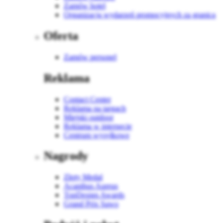
Zamów hotel
Organizacja wydarzeń promocyjnych za granicą
Oferta
Zamów personel
Reklama
Contact Center
Reklama na targach
Miejski outdoor
Reklama w internecie
Centrum wysyłkowe
Nagrody
Złoty Medal
Acanthus Aureus
TopDesign Awards
Grand Prix Sawo