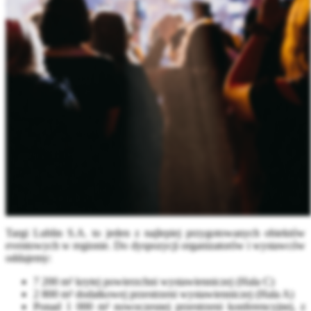
Targi Lublin S.A. to jeden z najlepiej przygotowanych obiektów
eventowych w regionie. Do dyspozycji organizatorów i wystawców
oddajemy:
7 200 m² krytej powierzchni wystawienniczej (Hala C)
2 800 m² dodatkowej przestrzeni wystawienniczej (Hala A)
Ponad 1 000 m² nowoczesnej przestrzeni konferencyjnej, z