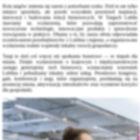
Rola targów zmienia się razem z potrzebami rynku. Dziś to nie tylko
miejsce sprzedaży, ale przede wszystkim przestrzeń inspiracji,
innowacji i budowania relacji biznesowych. W Targach Lublin
stawiamy na wydarzenia, które pozwalają zaprezentować
nowoczesne technologie, innowacyjne produkty i sprawdzone
rozwiązania w praktyce. Dbamy o to, by nasza oferta odpowiadała
oczekiwaniom przedsiębiorców z Lublina i regionu, a organizowane
wydarzenia realnie wspierały lokalny rozwój gospodarczy.
Targi to dziś coś więcej niż spotkania branżowe — to impuls dla
miasta. Dzięki wydarzeniom o krajowym i międzynarodowym
zasięgu generujemy ruch biznesowy, wzmacniamy wizerunek
Lublina i pobudzamy lokalny sektor usług. Prestiżowe kongresy,
gale, konferencje i targi, które organizujemy, przekładają się na
promocję miasta, aktywizację mieszkańców oraz wymierne korzyści
dla gospodarki.