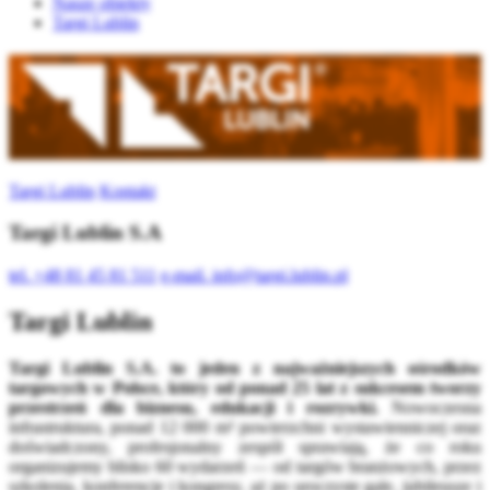
Nasze obiekty
Targi Lublin
Targi Lublin
Kontakt
Targi Lublin S.A
tel.
+48 81 45 81 511
e-mail.
info@targi.lublin.pl
Targi Lublin
Targi Lublin S.A. to jeden z najważniejszych ośrodków
targowych w Polsce, który od ponad 25 lat z sukcesem tworzy
przestrzeń dla biznesu, edukacji i rozrywki.
Nowoczesna
infrastruktura, ponad 12 000 m² powierzchni wystawienniczej oraz
doświadczony, profesjonalny zespół sprawiają, że co roku
organizujemy blisko 60 wydarzeń — od targów branżowych, przez
szkolenia, konferencje i kongresy, aż po uroczyste gale, jubileusze i