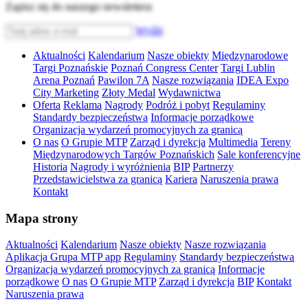
Zapisz się do naszego newslettera
Wyślij
Aktualności
Kalendarium
Nasze obiekty
Międzynarodowe
Targi Poznańskie
Poznań Congress Center
Targi Lublin
Arena Poznań
Pawilon 7A
Nasze rozwiązania
IDEA Expo
City Marketing
Złoty Medal
Wydawnictwa
Oferta
Reklama
Nagrody
Podróż i pobyt
Regulaminy
Standardy bezpieczeństwa
Informacje porządkowe
Organizacja wydarzeń promocyjnych za granicą
O nas
O Grupie MTP
Zarząd i dyrekcja
Multimedia
Tereny
Międzynarodowych Targów Poznańskich
Sale konferencyjne
Historia
Nagrody i wyróżnienia
BIP
Partnerzy
Przedstawicielstwa za granicą
Kariera
Naruszenia prawa
Kontakt
Mapa strony
Aktualności
Kalendarium
Nasze obiekty
Nasze rozwiązania
Aplikacja Grupa MTP app
Regulaminy
Standardy bezpieczeństwa
Organizacja wydarzeń promocyjnych za granicą
Informacje
porządkowe
O nas
O Grupie MTP
Zarząd i dyrekcja
BIP
Kontakt
Naruszenia prawa