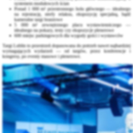
systemem modułowych ścian
Ponad 1 000 m² przestronnego holu głównego — idealnego
na rejestrację, strefy relaksu, ekspozycję specjalną, bądź
kameralne targi branżowe
5 000 m² zewnętrznego placu wystawienniczego —
idealnego na pokazy, testy czy ekspozycje plenerowe
600 miejsc parkingowych dla wygody gości i wystawców
Targi Lublin to przestrzeń dopasowana do potrzeb nawet najbardziej
wymagających wydarzeń — od targów, przez konferencje i
kongresy, po eventy masowe i plenerowe.