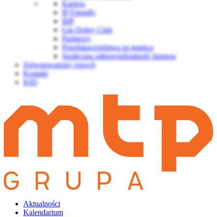
Kariera
IP Friendly
BIP
Gin Dobry Club
Partnerzy
Przedstawicielstwa za granicą
Społeczna odpowiedzialność biznesu
Zrównoważony rozwój
Kontakt
IOD
Aktualności
Kalendarium