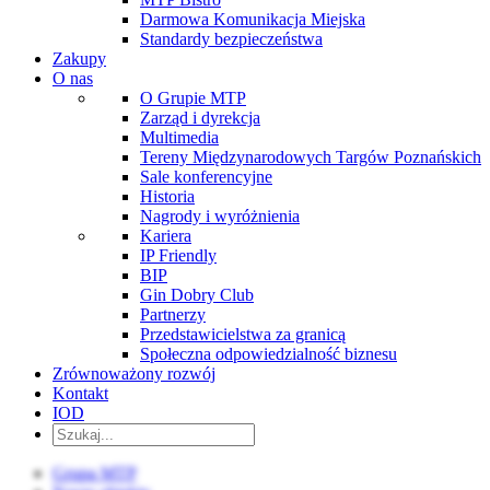
Darmowa Komunikacja Miejska
Standardy bezpieczeństwa
Zakupy
O nas
O Grupie MTP
Zarząd i dyrekcja
Multimedia
Tereny Międzynarodowych Targów Poznańskich
Sale konferencyjne
Historia
Nagrody i wyróżnienia
Kariera
IP Friendly
BIP
Gin Dobry Club
Partnerzy
Przedstawicielstwa za granicą
Społeczna odpowiedzialność biznesu
Zrównoważony rozwój
Kontakt
IOD
Grupa MTP