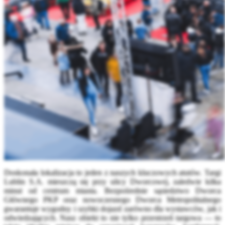
Doskonała lokalizacja to jeden z naszych kluczowych atutów. Targi
Lublin S.A. mieszczą się przy ulicy Dworcowej, zaledwie kilka
minut od centrum miasta. Bezpośrednie sąsiedztwo Dworca
Głównego PKP oraz nowoczesnego Dworca Metropolitalnego
gwarantuje wygodny i szybki dojazd zarówno dla wystawców, jak i
odwiedzających. Nasz obiekt to nie tylko przestrzeń targowa — to