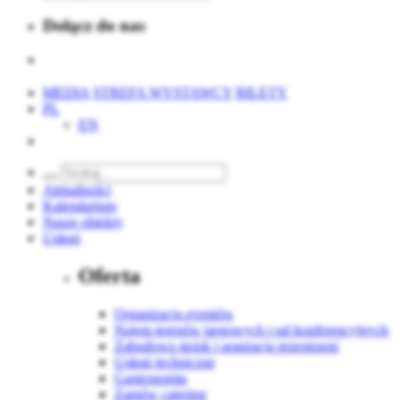
Dołącz do nas
MEDIA
STREFA WYSTAWCY
BILETY
PL
EN
Aktualności
Kalendarium
Nasze obiekty
Usługi
Oferta
Organizacja eventów
Najem terenów targowych i sal konferencyjnych
Zabudowa stoisk i aranżacja przestrzeni
Usługi techniczne
Gastronomia
Zamów catering