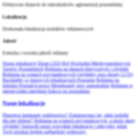
Efektywne dotarcie do mieszkańców aglomeracji poznańskiej
Lokalizacja
Doskonała lokalizacja nośników reklamowych
Jakość
Estetyka i wysoka jakość reklamy
Nasze lokalizacje
Ekran LED Hol Wschodni Międzynarodowych
Targów Poznańskich
Reklama na słupach klasycznych i citylight
Reklama na wiatach przystankowych (citylighty oraz ekrany LCD)
Backlighty w topowych lokalizacjach Poznania
Reklama na
lotnisku Poznań-Ławica
Megaboardy przy autostradzie
Reklama w
miesięczniku miejskim Sukces po poznańsku
Nasze lokalizacje
Planujesz kampanię outdoorową? Zastanawiasz się, jakie nośniki
dla niej dobrać? Reklama na wiatach przystankowych, a może słupy
citylight? Sprawdź nasze wszystkie lokalizacje i zdecyduj, gdzie
Twój przekaz będzie najbardziej widoczny.