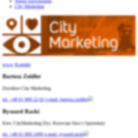
Nasze rozwiązania
City Marketing
www
Kontakt
Bartosz Zeidler
Dyrektor City Marketing
tel.
+48 61 869 22 02
e-mail.
bartosz.zeidler
Ryszard Racki
Kier. CityMarketing Dyr. Rozwoju Sieci i Sprzedaży
tel.
+48 61 869 2499
e-mail.
ryszard.racki