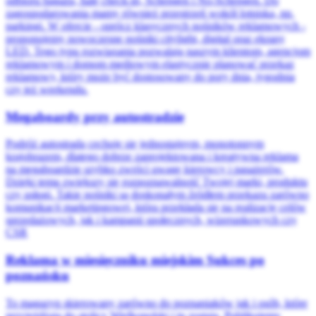
odbioru bagażu, halę check-in, Schengen i No-Schengen. Do
zagospodarowania mamy również przestrzeń wokół lotniska, np.
parkingi. W ofercie - oprócz klasycznych nośników reklamowych -
proponujemy nowoczesne nośniki citylight, digital oraz ekrany
LED. Tego typu rozwiązania pozwalają naszym klientom, agencjom
reklamowym i domom mediowym elastycznie planować przekaz
reklamowy, który może być dostosowany do pory dnia, tygodnia
czy też weekendu.
Megaboardy przy autostradzie
Podróż autostradą cechuje się jednostajnym, monotonnym
krajobrazem, dlatego dobrze zaprojektowana i kreatywna reklama
na megaboardzie szybko zwróci uwagę kierowcy i pasażerów.
Dzięki temu zwiększy się rozpoznawalność Twojej marki, produktu
czy usługi. Takie nośniki są doskonałym źródłem przekazu zarówno
komunikacji marketingowej, która przekłada się na realizację celów
sprzedażowych, jak i kampanii społecznych, wizerunkowych czy
CSR
Reklama w miesięczniku miejskim Sukces po
poznańsku
To magazyn skierowany zarówno do poznaniaków jak i osób, które
przyjeżdżają do stolicy Wielkopolski i tu zostają. Publikujemy