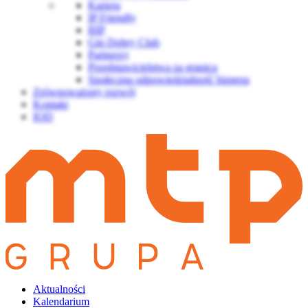
Kariera
IP Friendly
BIP
Gin Dobry Club
Partnerzy
Przedstawicielstwa za granicą
Społeczna odpowiedzialność biznesu
Zrównoważony rozwój
Kontakt
IOD
Aktualności
Kalendarium