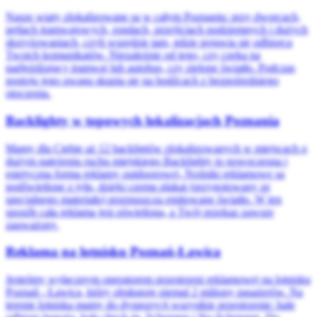
Nasze wiaty zlokalizowane są w całym Poznaniu: przy dworcach,
pętlach tramwajowych, rondach, przejściach podziemnych i dużych
skrzyżowaniach, czyli wszędzie tam, gdzie pojawia się odbiorca
Twoich komunikatów. Niezależnie od tego, czy czeka na
nadjeżdżający tramwaj lub autobus, czy zielone światło. Podczas
postoju jego uwaga skupia się na bodźcach z bezpośredniego
otoczenia.
Backlighty w topowych lokalizacjach Poznania
Mamy dla Ciebie aż 12 backligtów zlokalizowanych w miejscach o
dużym natężeniu ruchu miejskiego Backlighty to nowoczesna i
estetyczna forma reklamy outdoorowej. Nośniki reklamowe są
podświetlone z tyłu, dzięki czemu plakat (przygotowany ze
specjalnego materiału) przepuszcza emitowane światło. W ten
sposób cała reklama jest oświetlona, a Twój przekaz zawsze
zauważony.
Reklama na lotnisku Poznań-Ławica
Jesteśmy wyłącznym operatorem przestrzeni reklamowej na lotnisku
Poznań - Ławica, który obsługuje niemal 2 miliony pasażerów. Na
terenie lotniska mamy do dyspozycji wszystkie przestrzenie: hale