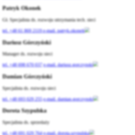
Patryk Okonek
Gł. Specjalista ds. rozwoju utrzymania tech. sieci
tel.
+48 61 869 2119
e-mail.
patryk.okonek
Dariusz Górczyński
Manager ds. rozwoju sieci
tel.
+48 698 670 037
e-mail.
dariusz.gorczynski
Damian Górczyński
Specjalista ds. rozwoju sieci
tel.
+48 693 029 255
e-mail.
damian.gorczynski
Dorota Szypulska
Specjalista ds. sprzedaży
tel.
+48 691 029 764
e-mail.
dorota.szypulska