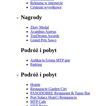
Reklama w internecie
Centrum wysyłkowe
Nagrody
Złoty Medal
Acanthus Aureus
TopDesign Awards
Grand Prix Sawo
Podróż i pobyt
Aplikacja Grupa MTP app
Parking
Podróż i pobyt
Hotele
Restauracje Garden City
PASODOBRE Restaurant & Tapas Bar
Port Sołacz Hotel i Restauracja
MTP Cafe
MTP Bistro