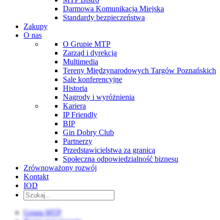
Darmowa Komunikacja Miejska
Standardy bezpieczeństwa
Zakupy
O nas
O Grupie MTP
Zarząd i dyrekcja
Multimedia
Tereny Międzynarodowych Targów Poznańskich
Sale konferencyjne
Historia
Nagrody i wyróżnienia
Kariera
IP Friendly
BIP
Gin Dobry Club
Partnerzy
Przedstawicielstwa za granicą
Społeczna odpowiedzialność biznesu
Zrównoważony rozwój
Kontakt
IOD
Grupa MTP