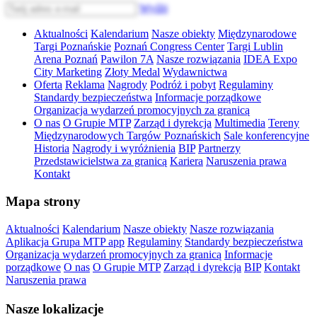
Wyślij
Aktualności
Kalendarium
Nasze obiekty
Międzynarodowe
Targi Poznańskie
Poznań Congress Center
Targi Lublin
Arena Poznań
Pawilon 7A
Nasze rozwiązania
IDEA Expo
City Marketing
Złoty Medal
Wydawnictwa
Oferta
Reklama
Nagrody
Podróż i pobyt
Regulaminy
Standardy bezpieczeństwa
Informacje porządkowe
Organizacja wydarzeń promocyjnych za granicą
O nas
O Grupie MTP
Zarząd i dyrekcja
Multimedia
Tereny
Międzynarodowych Targów Poznańskich
Sale konferencyjne
Historia
Nagrody i wyróżnienia
BIP
Partnerzy
Przedstawicielstwa za granicą
Kariera
Naruszenia prawa
Kontakt
Mapa strony
Aktualności
Kalendarium
Nasze obiekty
Nasze rozwiązania
Aplikacja Grupa MTP app
Regulaminy
Standardy bezpieczeństwa
Organizacja wydarzeń promocyjnych za granicą
Informacje
porządkowe
O nas
O Grupie MTP
Zarząd i dyrekcja
BIP
Kontakt
Naruszenia prawa
Nasze lokalizacje