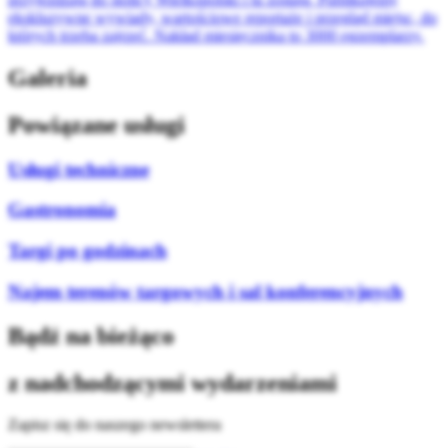
ekskluzywne wywiady, wartościowe reportaże i przegląd miejsc, do
których trzeba zajrzeć. Nakład miesięcznika to 3000 egzemplarzy.
Galeria
Powiązane usługi
Usługi techniczne
Gastronomia
Targi po godzinach
Najem terenów targowych i sal konferencyjnych
Bądź na bieżąco
z nadchodzącymi wydarzeniami
Zapisz się do naszego newslettera