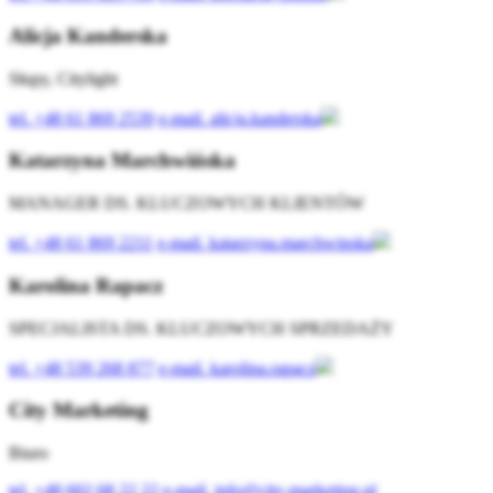
Alicja Kanderska
Słupy, Citylight
tel.
+48 61 869 2539
e-mail.
alicja.kanderska
Katarzyna Marchwińska
MANAGER DS. KLUCZOWYCH KLIENTÓW
tel.
+48 61 869 2211
e-mail.
katarzyna.marchwinska
Karolina Rapacz
SPECJALISTA DS. KLUCZOWYCH SPRZEDAŻY
tel.
+48 539 268 877
e-mail.
karolina.rapacz
City Marketing
Biuro
tel.
+48 602 68 22 22
e-mail.
info@city-marketing.pl