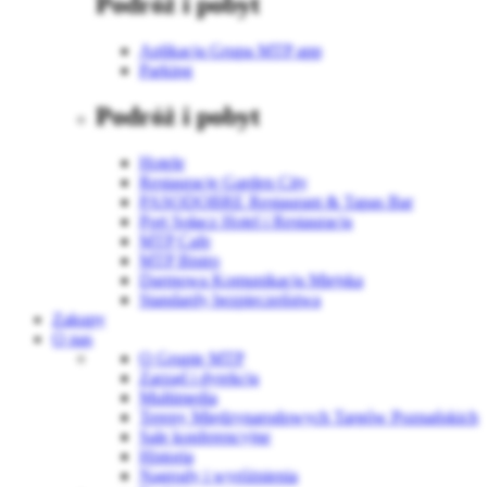
Podróż i pobyt
Aplikacja Grupa MTP app
Parking
Podróż i pobyt
Hotele
Restauracje Garden City
PASODOBRE Restaurant & Tapas Bar
Port Sołacz Hotel i Restauracja
MTP Cafe
MTP Bistro
Darmowa Komunikacja Miejska
Standardy bezpieczeństwa
Zakupy
O nas
O Grupie MTP
Zarząd i dyrekcja
Multimedia
Tereny Międzynarodowych Targów Poznańskich
Sale konferencyjne
Historia
Nagrody i wyróżnienia