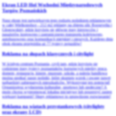
Ekran LED Hol Wschodni Międzynarodowych
Targów Poznańskich
Nasz ekran jest największym tego rodzaju nośnikiem reklamowym
w całej Wielkopolsce - 212 m2 reklamy na zbiegu ulic Roosevelta i
Głogowskiej, gdzie krzyżują się główne trasy kierowców i
pasażerów krajowego i zagranicznego transportu kolejowego,
autobusowego oraz komunikacji miejskiej i pieszych. Każdego dnia
obok ekranu przejeżdża aż 77 tysięcy pojazdów!
Reklama na słupach klasycznych i citylight
W ścisłym centrum Poznania, czyli tam, gdzie krzyżują się
codzienne trasy tysięcy poznaniaków kursujących między pracą,
domem, restauracją, kinem, muzeum, szkołą, a galerią handlową
można spotkać nasze nośniki, które skupiają wzrok i uwagę nawet
najbardziej zabieganych mieszkańców. Wykorzystaj ten potencjał!
Organizujesz wydarzenia kulturalne, sportowe lub społeczne? A
może chcesz wypromować lokalną inicjatywę lub poszerzyć zasięg
większej kampanii? Słupy reklamowe to sprawdzone rozwiązanie!
Reklama na wiatach przystankowych (citylighty
oraz ekrany LCD)