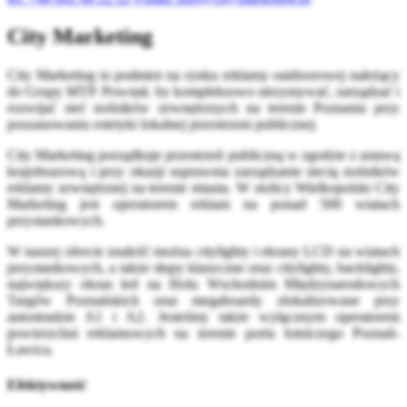
City Marketing
City Marketing to podmiot na rynku reklamy outdoorowej należący
do Grupy MTP. Powstał, by kompleksowo utrzymywać, zarządzać i
rozwijać sieć nośników zewnętrznych na terenie Poznania przy
poszanowaniu estetyki lokalnej przestrzeni publicznej.
City Marketing porządkuje przestrzeń publiczną w zgodzie z ustawą
krajobrazową i przy okazji usprawnia zarządzanie siecią nośników
reklamy zewnętrznej na terenie miasta. W stolicy Wielkopolski City
Marketing jest operatorem reklam na ponad 500 wiatach
przystankowych.
W naszej ofercie znaleźć można citylighty i ekrany LCD na wiatach
przystankowych, a także słupy klasyczne oraz citylighty, backlighty,
największy ekran led na Holu Wschodnim Międzynarodowych
Targów Poznańskich oraz megaboardy zlokalizowane przy
autostradzie A1 i A2. Jesteśmy także wyłącznym operatorem
powierzchni reklamowych na terenie portu lotniczego Poznań-
Ławica.
Efektywność