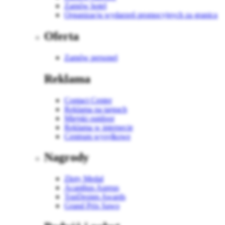
Zamów hotel
Organizacja wydarzeń promocyjnych za granicą
Oferta
Zamów personel
Reklama
Contact Center
Reklama na targach
Miejski outdoor
Reklama w internecie
Centrum wysyłkowe
Nagrody
Złoty Medal
Acanthus Aureus
TopDesign Awards
Grand Prix Sawo