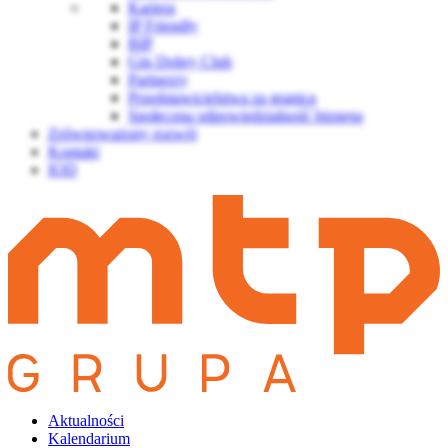
Kariera
IP Friendly
BIP
Gin Dobry Club
Partnerzy
Przedstawicielstwa za granicą
Społeczna odpowiedzialność biznesu
Zrównoważony rozwój
Kontakt
IOD
Aktualności
Kalendarium