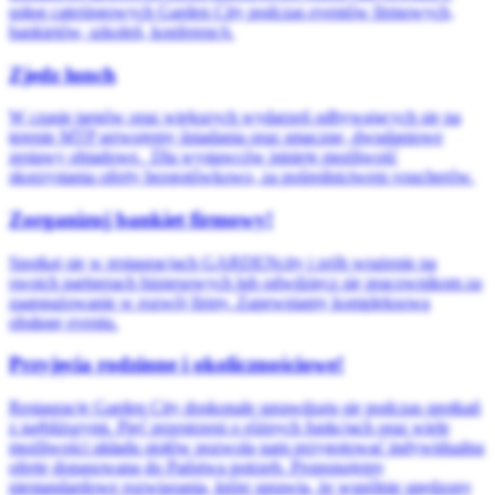
usług cateringowych Garden City podczas eventów firmowych,
bankietów, szkoleń, konferencji.
Zjedz lunch
W czasie targów oraz większych wydarzeń odbywających się na
terenie MTP serwujemy śniadania oraz smaczne, dwudaniowe
zestawy obiadowe.
Dla wystawców istnieje możliwość
skorzystania oferty bezgotówkowo, za pośrednictwem voucherów.
Zorganizuj bankiet firmowy!
Spotkaj się w restauracjach GARDENcity i zrób wrażenie na
swoich partnerach biznesowych lub odwdzięcz się pracownikom za
zaangażowanie w rozwój firmy.
Zapewniamy kompleksową
obsługę eventu.
Przyjęcia rodzinne i okolicznościowe!
Restauracje Garden City doskonale sprawdzają się podczas spotkań
z najbliższymi. Pięć przestrzeni o różnych funkcjach oraz wiele
możliwości układu stołów pozwolą nam przygotować indywidualną
ofertę dopasowaną do Państwa potrzeb. Proponujemy
niestandardowe rozwiązania, które sprawią, że wspólnie spędzony