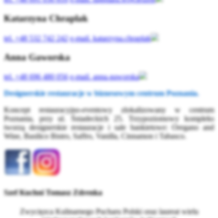
Katarzyna Chraplak
tel.
+48 532 742 242
e-mail.
katarzyna.chraplak
Anna Gaworska
tel.
+48 696 480 056
e-mail.
anna.gaworska
Designerskie restauracje w biznesowym centrum Poznania.
Koncept restauracyjno-eventowy zlokalizowany w centrum
Poznania, przy ul. Śniadeckich 25. Trzypoziomowy kompleks
tworzą designerskie restauracje i sale bankietowe: Oregano and
Wine, Basilico Bistro, Saffro, Vanilla, Cinnamon i Tabasco.
Szef Kuchni Tomasz Zdrenka
Zwycięzca Kulinarnego Pucharu Polski oraz laureat wielu