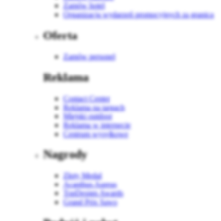
Zamów hotel
Organizacja wydarzeń promocyjnych za granicą
Oferta
Zamów personel
Reklama
Contact Center
Reklama na targach
Miejski outdoor
Reklama w internecie
Centrum wysyłkowe
Nagrody
Złoty Medal
Acanthus Aureus
TopDesign Awards
Grand Prix Sawo