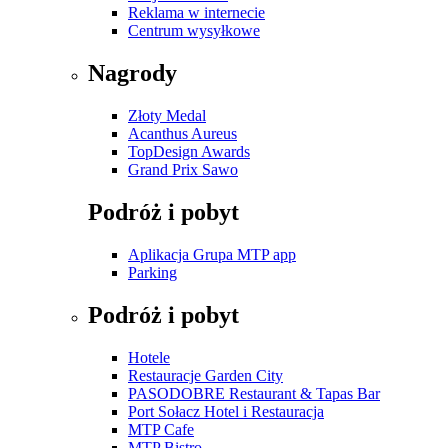
Reklama w internecie
Centrum wysyłkowe
Nagrody
Złoty Medal
Acanthus Aureus
TopDesign Awards
Grand Prix Sawo
Podróż i pobyt
Aplikacja Grupa MTP app
Parking
Podróż i pobyt
Hotele
Restauracje Garden City
PASODOBRE Restaurant & Tapas Bar
Port Sołacz Hotel i Restauracja
MTP Cafe
MTP Bistro