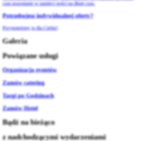
czas pozostanie w pamięci gości na długi czas.
Potrzebujesz indywidualnej oferty?
Przygotujemy ją dla Ciebie!
Galeria
Powiązane usługi
Organizacja eventów
Zamów catering
Targi po Godzinach
Zamów Hotel
Bądź na bieżąco
z nadchodzącymi wydarzeniami