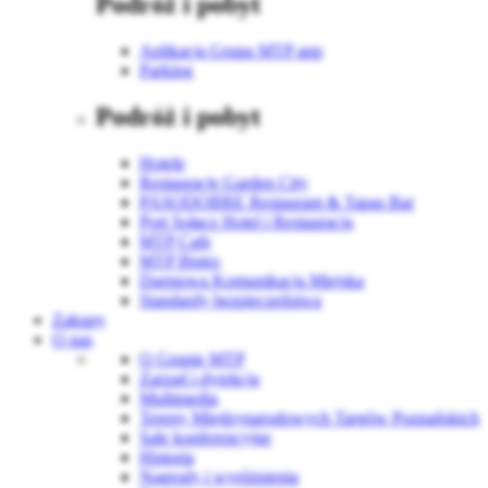
Podróż i pobyt
Aplikacja Grupa MTP app
Parking
Podróż i pobyt
Hotele
Restauracje Garden City
PASODOBRE Restaurant & Tapas Bar
Port Sołacz Hotel i Restauracja
MTP Cafe
MTP Bistro
Darmowa Komunikacja Miejska
Standardy bezpieczeństwa
Zakupy
O nas
O Grupie MTP
Zarząd i dyrekcja
Multimedia
Tereny Międzynarodowych Targów Poznańskich
Sale konferencyjne
Historia
Nagrody i wyróżnienia