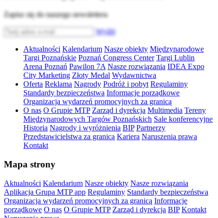
Zapisz się do naszego newslettera
Wyślij
Aktualności
Kalendarium
Nasze obiekty
Międzynarodowe
Targi Poznańskie
Poznań Congress Center
Targi Lublin
Arena Poznań
Pawilon 7A
Nasze rozwiązania
IDEA Expo
City Marketing
Złoty Medal
Wydawnictwa
Oferta
Reklama
Nagrody
Podróż i pobyt
Regulaminy
Standardy bezpieczeństwa
Informacje porządkowe
Organizacja wydarzeń promocyjnych za granicą
O nas
O Grupie MTP
Zarząd i dyrekcja
Multimedia
Tereny
Międzynarodowych Targów Poznańskich
Sale konferencyjne
Historia
Nagrody i wyróżnienia
BIP
Partnerzy
Przedstawicielstwa za granicą
Kariera
Naruszenia prawa
Kontakt
Mapa strony
Aktualności
Kalendarium
Nasze obiekty
Nasze rozwiązania
Aplikacja Grupa MTP app
Regulaminy
Standardy bezpieczeństwa
Organizacja wydarzeń promocyjnych za granicą
Informacje
porządkowe
O nas
O Grupie MTP
Zarząd i dyrekcja
BIP
Kontakt