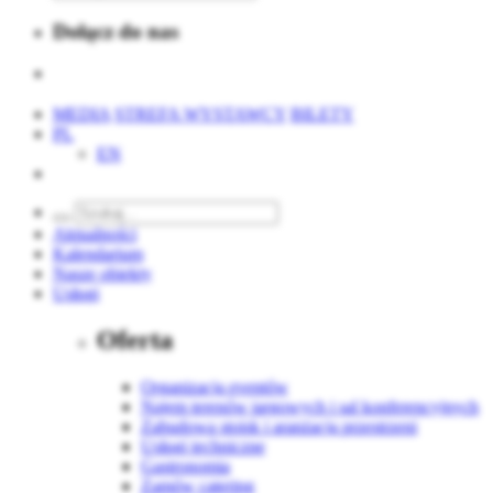
Dołącz do nas
MEDIA
STREFA WYSTAWCY
BILETY
PL
EN
Aktualności
Kalendarium
Nasze obiekty
Usługi
Oferta
Organizacja eventów
Najem terenów targowych i sal konferencyjnych
Zabudowa stoisk i aranżacja przestrzeni
Usługi techniczne
Gastronomia
Zamów catering