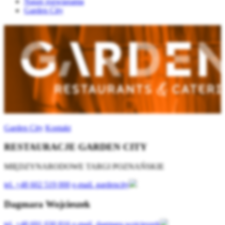
Nasze rozwiązania
Garden City
Garden City
Kontakt
RESTAURACJE GARDEN CITY
MIĘDZYNARODOWE TARGI POZNAŃSKIE
tel.
+48 602 519 000
e-mail.
gardencity
Dagmara Wojcieszek
tel.
+48 691 030 816
e-mail.
dagmara.wojcieszek