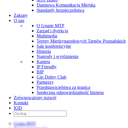
Darmowa Komunikacja Miejska
Standardy bezpieczeństwa
Zakupy
O nas
O Grupie MTP
Zarząd i dyrekcja
Multimedia
Tereny Międzynarodowych Targów Poznańskich
Sale konferencyjne
Historia
Nagrody i wyróżnienia
Kariera
IP Friendly
BIP
Gin Dobry Club
Partnerzy
Przedstawicielstwa za granicą
Społeczna odpowiedzialność biznesu
Zrównoważony rozwój
Kontakt
IOD
Grupa MTP