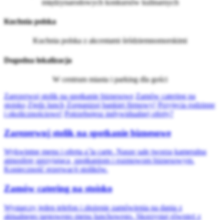
międzynarodowych konkursów kulinarnych
Kuchnia polska
Kuchnia polska z akcentami śródziemnomorskimi
Dogodna lokalizacja
W centrum miasta i parking dla gości
Zarezerwuj stolik na spotkanie biznesowe
Zamów catering na
stoisko
Zjedz lunch
Zorganizuj bankiet firmowy!
Przyjęcia rodzinne
i okolicznościowe!
Potrzebujesz indywidualnej oferty?
Zarezerwuj stolik na spotkanie biznesowe
Wykwintne menu i oferta a`la carte. Nasze sale tworzą kameralną
atmosferę sprzyjającą spotkaniom i rozmowom biznesowym.
Konieczność rezerwacji stolików.
Zamów catering na stoisko
Wystarczy jeden telefon i złożenie zamówienia na dania z
aktualnego targowego menu lunchowego.
Skorzystaj również z