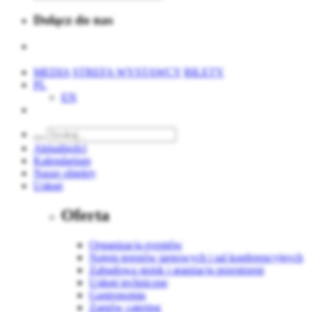
Dołącz do nas
MEDIA
STREFA WYSTAWCY
BILETY
PL
EN
Aktualności
Kalendarium
Nasze obiekty
Usługi
Oferta
Organizacja eventów
Najem terenów targowych i sal konferencyjnych
Zabudowa stoisk i aranżacja przestrzeni
Usługi techniczne
Gastronomia
Zamów catering