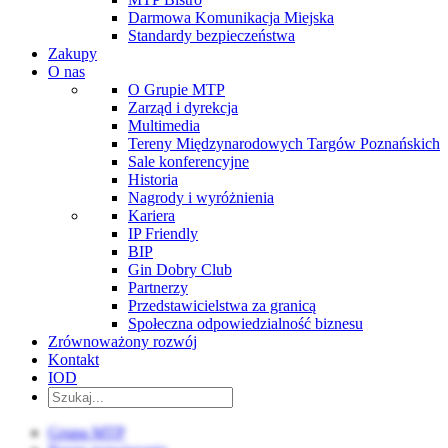
Darmowa Komunikacja Miejska
Standardy bezpieczeństwa
Zakupy
O nas
O Grupie MTP
Zarząd i dyrekcja
Multimedia
Tereny Międzynarodowych Targów Poznańskich
Sale konferencyjne
Historia
Nagrody i wyróżnienia
Kariera
IP Friendly
BIP
Gin Dobry Club
Partnerzy
Przedstawicielstwa za granicą
Społeczna odpowiedzialność biznesu
Zrównoważony rozwój
Kontakt
IOD
Grupa MTP