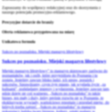
Zapraszamy do współpracy redakcyjnej oraz do skorzystania z
naszego potencjału promocyjno‑reklamowego.
Precyzyjne dotarcie do branży
Oferta reklamowa przygotowana na miarę
Unikatowa formuła
Sukces po poznańsku. Miejski magazyn lifestylowy
Sukces po poznańsku. Miejski magazyn lifestylowy
Miejski magazyn lifestylowy” to magazyn skierowany zarówno do
poznaniaków, jak i osób, które przyjeżdżają do Poznania i tu
zostają. Jesteśmy zawsze blisko ludzi, ich spraw, porażek i
sukcesów. Sprawdzamy, czym żyje miasto, jak wygląda życie „za
kulisami”, podglądamy imprezy i wydarzenia. Jesteśmy zawsze tam,
gdzie dzieje się coś ważnego. „Sukces po poznańsku” to także
biznes, ten mały i duży, który prężnie rozwija się w Poznaniu, to
ekskluzywne wywiady, wartościowe reportaże i przegląd miejsc, do
których trzeba zajrzeć. „Sukces po poznańsku” to magazyn
pokazujący ludzką twarz biznesu, kultury, sztuki podany w