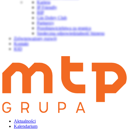
Kariera
IP Friendly
BIP
Gin Dobry Club
Partnerzy
Przedstawicielstwa za granicą
Społeczna odpowiedzialność biznesu
Zrównoważony rozwój
Kontakt
IOD
Aktualności
Kalendarium