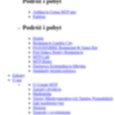
Podróż i pobyt
Aplikacja Grupa MTP app
Parking
Podróż i pobyt
Hotele
Restauracje Garden City
PASODOBRE Restaurant & Tapas Bar
Port Sołacz Hotel i Restauracja
MTP Cafe
MTP Bistro
Darmowa Komunikacja Miejska
Standardy bezpieczeństwa
Zakupy
O nas
O Grupie MTP
Zarząd i dyrekcja
Multimedia
Tereny Międzynarodowych Targów Poznańskich
Sale konferencyjne
Historia
Nagrody i wyróżnienia