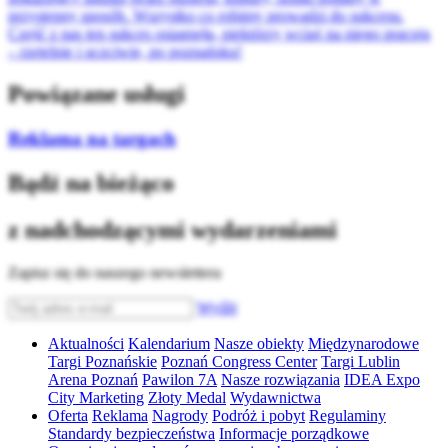
przystępny sposób. Wszystko co robimy prowadzi do sukcesu.
Część z nas ten sukces osiągnęła, niektórzy wciąż na niego pracują
– rzetelnie i uczciwie, po poznańsku!
Powiązane usługi
Reklama na targach
Bądź na bieżąco
z nadchodzącymi wydarzeniami
Zapisz się do naszego newslettera
Wyślij
Aktualności
Kalendarium
Nasze obiekty
Międzynarodowe
Targi Poznańskie
Poznań Congress Center
Targi Lublin
Arena Poznań
Pawilon 7A
Nasze rozwiązania
IDEA Expo
City Marketing
Złoty Medal
Wydawnictwa
Oferta
Reklama
Nagrody
Podróż i pobyt
Regulaminy
Standardy bezpieczeństwa
Informacje porządkowe