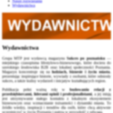
Nasze rozwiązania
Wydawnictwa
Wydawnictwa
Grupa MTP jest wydawcą magazynu
Sukces po poznańsku
—
miejskiego czasopisma lifestylowo‑biznesowego, które dociera do
szerokiego środowiska B2B oraz lokalnej społeczności Poznania.
Magazyn koncentruje się na
ludziach, biznesie i życiu miasta
,
prezentując inspirujące historie, wywiady z osobami, które odniosły
sukces, a także kulisy wydarzeń i inicjatyw kształtujących region.
Publikacja pełni ważną rolę w
budowaniu relacji z
przedsiębiorcami, liderami opinii i profesjonalistami
, a jej misją
jest utrzymywanie stałego kontaktu z lokalnym ekosystemem
biznesowym oraz wzmacnianie tożsamości i dynamiki miasta. To
źródło wiedzy, inspiracji i trendów dla osób, które chcą aktywnie
uczestniczyć w życiu Poznania i patrzą w przyszłość z odwagą.