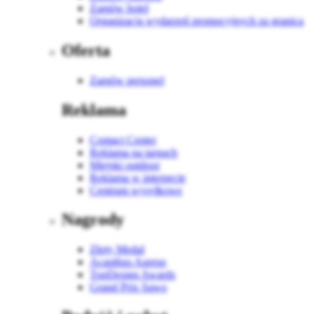
Zamów hotel
Organizacja wydarzeń promocyjnych za granicą
Oferta
Zamów personel
Reklama
Contact Center
Reklama na targach
Miejski outdoor
Reklama w internecie
Centrum wysyłkowe
Nagrody
Złoty Medal
Acanthus Aureus
TopDesign Awards
Grand Prix Sawo