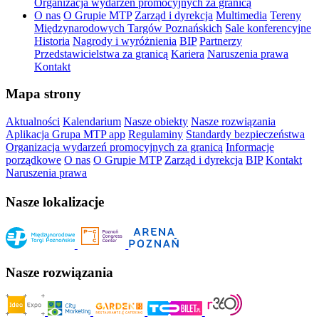
Organizacja wydarzeń promocyjnych za granicą
O nas
O Grupie MTP
Zarząd i dyrekcja
Multimedia
Tereny
Międzynarodowych Targów Poznańskich
Sale konferencyjne
Historia
Nagrody i wyróżnienia
BIP
Partnerzy
Przedstawicielstwa za granicą
Kariera
Naruszenia prawa
Kontakt
Mapa strony
Aktualności
Kalendarium
Nasze obiekty
Nasze rozwiązania
Aplikacja Grupa MTP app
Regulaminy
Standardy bezpieczeństwa
Organizacja wydarzeń promocyjnych za granicą
Informacje
porządkowe
O nas
O Grupie MTP
Zarząd i dyrekcja
BIP
Kontakt
Naruszenia prawa
Nasze lokalizacje
Nasze rozwiązania