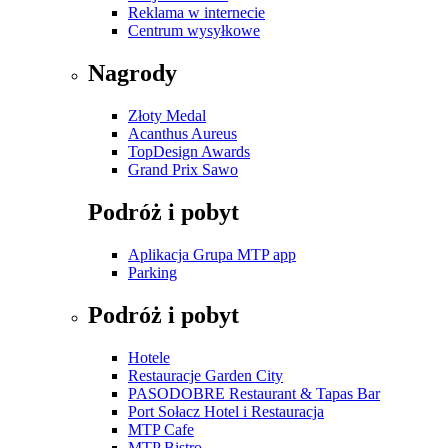
Reklama w internecie
Centrum wysyłkowe
Nagrody
Złoty Medal
Acanthus Aureus
TopDesign Awards
Grand Prix Sawo
Podróż i pobyt
Aplikacja Grupa MTP app
Parking
Podróż i pobyt
Hotele
Restauracje Garden City
PASODOBRE Restaurant & Tapas Bar
Port Sołacz Hotel i Restauracja
MTP Cafe
MTP Bistro