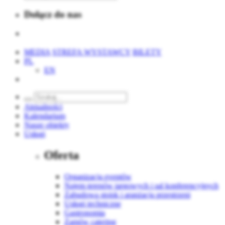
Dołącz do nas
MEDIA
STREFA WYSTAWCY
BILETY
PL
EN
Aktualności
Kalendarium
Nasze obiekty
Usługi
Oferta
Organizacja eventów
Najem terenów targowych i sal konferencyjnych
Zabudowa stoisk i aranżacja przestrzeni
Usługi techniczne
Gastronomia
Zamów catering