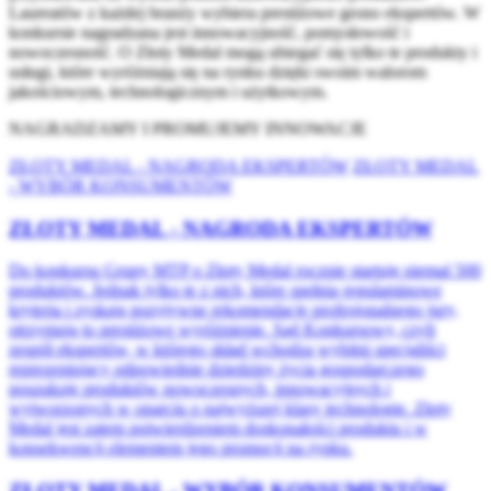
Laureatów z każdej branży wybiera prestiżowe grono ekspertów. W
konkursie nagradzana jest innowacyjność, pomysłowość i
nowoczesność. O Złoty Medal mogą ubiegać się tylko te produkty i
usługi, które wyróżniają się na rynku dzięki swoim walorom
jakościowym, technologicznym i użytkowym.
NAGRADZAMY I PROMUJEMY INNOWACJE
ZŁOTY MEDAL - NAGRODA EKSPERTÓW
ZŁOTY MEDAL
- WYBÓR KONSUMENTÓW
ZŁOTY MEDAL - NAGRODA EKSPERTÓW
Do konkursu Grupy MTP o Złoty Medal rocznie startuje niemal 500
produktów. Jednak tylko te z nich, które spełnią regulaminowe
kryteria i zyskają pozytywne rekomendacje profesjonalnego jury,
otrzymują to prestiżowe wyróżnienie. Sąd Konkursowy, czyli
zespół ekspertów, w którego skład wchodzą wybitni specjaliści
reprezentujący odpowiednie dziedziny życia gospodarczego
poszukuje produktów nowoczesnych, innowacyjnych i
wytworzonych w oparciu o najwyższej klasy technologie. Złoty
Medal jest zatem potwierdzeniem doskonałości produktu i w
konsekwencji elementem jego promocji na rynku.
ZŁOTY MEDAL - WYBÓR KONSUMENTÓW