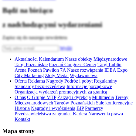
Bądź na bieżąco
z nadchodzącymi wydarzeniami
Zapisz się do naszego newslettera
Wyślij
Aktualności
Kalendarium
Nasze obiekty
Międzynarodowe
Targi Poznańskie
Poznań Congress Center
Targi Lublin
Arena Poznań
Pawilon 7A
Nasze rozwiązania
IDEA Expo
City Marketing
Złoty Medal
Wydawnictwa
Oferta
Reklama
Nagrody
Podróż i pobyt
Regulaminy
Standardy bezpieczeństwa
Informacje porządkowe
Organizacja wydarzeń promocyjnych za granicą
O nas
O Grupie MTP
Zarząd i dyrekcja
Multimedia
Tereny
Międzynarodowych Targów Poznańskich
Sale konferencyjne
Historia
Nagrody i wyróżnienia
BIP
Partnerzy
Przedstawicielstwa za granicą
Kariera
Naruszenia prawa
Kontakt
Mapa strony