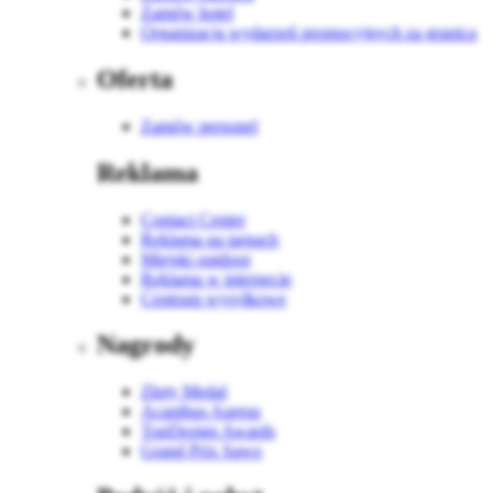
Zamów hotel
Organizacja wydarzeń promocyjnych za granicą
Oferta
Zamów personel
Reklama
Contact Center
Reklama na targach
Miejski outdoor
Reklama w internecie
Centrum wysyłkowe
Nagrody
Złoty Medal
Acanthus Aureus
TopDesign Awards
Grand Prix Sawo