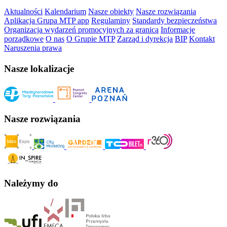
Aktualności
Kalendarium
Nasze obiekty
Nasze rozwiązania
Aplikacja Grupa MTP app
Regulaminy
Standardy bezpieczeństwa
Organizacja wydarzeń promocyjnych za granicą
Informacje
porządkowe
O nas
O Grupie MTP
Zarząd i dyrekcja
BIP
Kontakt
Naruszenia prawa
Nasze lokalizacje
Nasze rozwiązania
Należymy do