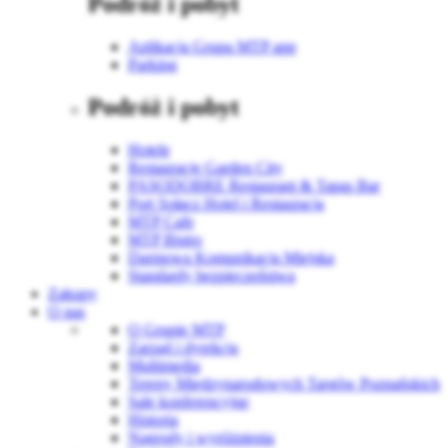
Podróż i pobyt
Aplikacja Grupa MTP app
Parking
Podróż i pobyt
Hotele
Restauracje Garden City
PASODOBRE Restaurant & Tapas Bar
Port Sołacz Hotel i Restauracja
MTP Cafe
MTP Bistro
Darmowa Komunikacja Miejska
Standardy bezpieczeństwa
Zakupy
O nas
O Grupie MTP
Zarząd i dyrekcja
Multimedia
Tereny Międzynarodowych Targów Poznańskich
Sale konferencyjne
Historia
Nagrody i wyróżnienia