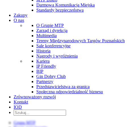
Darmowa Komunikacja Miejska
Standardy bezpieczeństwa
Zakupy
O nas
O Grupie MTP
Zarząd i dyrekcja
Multimedia
Tereny Międzynarodowych Targów Poznańskich
Sale konferencyjne
Historia
Nagrody i wyróżnienia
Kariera
IP Friendly
BIP
Gin Dobry Club
Partnerzy
Przedstawicielstwa za granicą
Społeczna odpowiedzialność biznesu
Zrównoważony rozwój
Kontakt
IOD
Grupa MTP