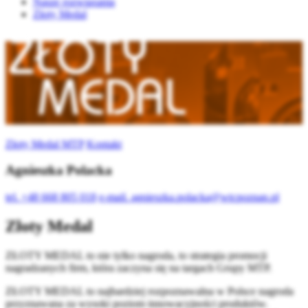
Nasze rozwiązania
Złoty Medal
Złoty Medal MTP
Kontakt
Agnieszka Polacka
tel.
+48 668 805 018
e-mail.
agnieszka.polacka@wtcpoznan.pl
Złoty Medal
ZŁOTY MEDAL to nie tylko nagroda, to strategia promocji
nagradzanych firm, która zaczyna się na targach Grupy MTP.
ZŁOTY MEDAL to najbardziej rozpoznawalna w Polsce nagroda
przyznawana za wysoki poziom innowacyjności produktów.