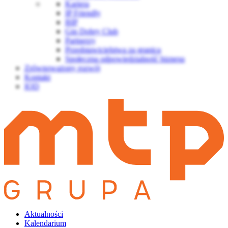
Kariera
IP Friendly
BIP
Gin Dobry Club
Partnerzy
Przedstawicielstwa za granicą
Społeczna odpowiedzialność biznesu
Zrównoważony rozwój
Kontakt
IOD
Aktualności
Kalendarium