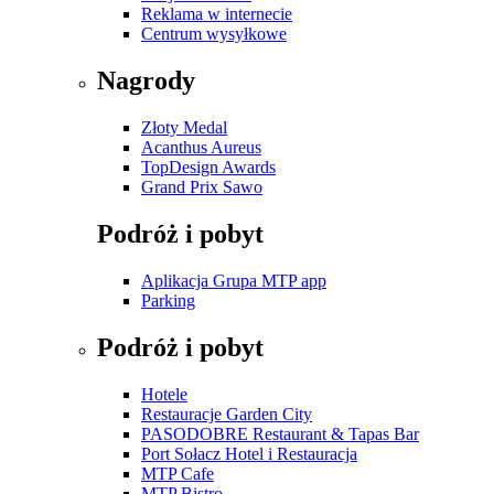
Reklama w internecie
Centrum wysyłkowe
Nagrody
Złoty Medal
Acanthus Aureus
TopDesign Awards
Grand Prix Sawo
Podróż i pobyt
Aplikacja Grupa MTP app
Parking
Podróż i pobyt
Hotele
Restauracje Garden City
PASODOBRE Restaurant & Tapas Bar
Port Sołacz Hotel i Restauracja
MTP Cafe
MTP Bistro