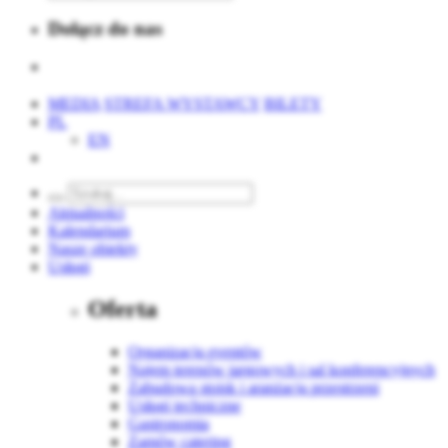
Dołącz do nas
MEDIA
STREFA WYSTAWCY
BILETY
PL
EN
Aktualności
Kalendarium
Nasze obiekty
Usługi
Oferta
Organizacja eventów
Najem terenów targowych i sal konferencyjnych
Zabudowa stoisk i aranżacja przestrzeni
Usługi techniczne
Gastronomia
Zamów catering