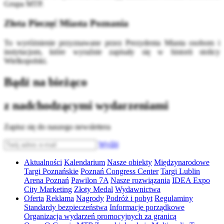
Grupa MTP.
Złota Pieczęć Miasta Poznania
To wyróżnienie przyznawane przez Prezydenta Miasta osobom i
instytucjom, które wyraźnie zapisały się w historii stolicy
Wielkopolski.
Bądź na bieżąco
z nadchodzącymi wydarzeniami
Zapisz się do naszego newslettera
Wyślij
Aktualności
Kalendarium
Nasze obiekty
Międzynarodowe
Targi Poznańskie
Poznań Congress Center
Targi Lublin
Arena Poznań
Pawilon 7A
Nasze rozwiązania
IDEA Expo
City Marketing
Złoty Medal
Wydawnictwa
Oferta
Reklama
Nagrody
Podróż i pobyt
Regulaminy
Standardy bezpieczeństwa
Informacje porządkowe
Organizacja wydarzeń promocyjnych za granicą