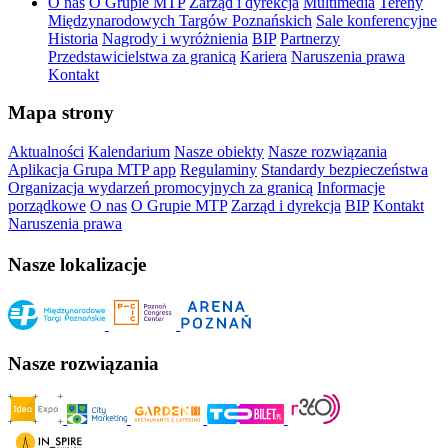
O nas
O Grupie MTP
Zarząd i dyrekcja
Multimedia
Tereny
Międzynarodowych Targów Poznańskich
Sale konferencyjne
Historia
Nagrody i wyróżnienia
BIP
Partnerzy
Przedstawicielstwa za granicą
Kariera
Naruszenia prawa
Kontakt
Mapa strony
Aktualności
Kalendarium
Nasze obiekty
Nasze rozwiązania
Aplikacja Grupa MTP app
Regulaminy
Standardy bezpieczeństwa
Organizacja wydarzeń promocyjnych za granicą
Informacje
porządkowe
O nas
O Grupie MTP
Zarząd i dyrekcja
BIP
Kontakt
Naruszenia prawa
Nasze lokalizacje
Nasze rozwiązania