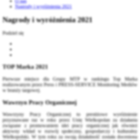
O nas
Nagrody i wyróżnienia 2021
Nagrody i wyróżnienia 2021
Podziel się
TOP Marka 2021
Pierwsze miejsce dla Grupy MTP w rankingu Top Marka
realizowanym przez Press i PRESS-SERVICE Monitoring Mediów
w branży targowej.
Wawrzyn Pracy Organicznej
Wawrzyny Pracy Organicznej to prestiżowe wyróżnienie
przyznawane raz w roku przez Unię Wielkopolan za działania
związane z promowaniem idei pracy organicznej jak również
aktywny wkład w rozwój społeczny, gospodarczy i kulturalny
Wielkopolski. W tym roku za swoją działalność została doceniona