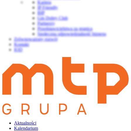
Kariera
IP Friendly
BIP
Gin Dobry Club
Partnerzy
Przedstawicielstwa za granicą
Społeczna odpowiedzialność biznesu
Zrównoważony rozwój
Kontakt
IOD
Aktualności
Kalendarium