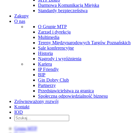
Darmowa Komunikacja Miejska
Standardy bezpieczeństwa
Zakupy
O nas
O Grupie MTP
Zarząd i dyrekcja
Multimedia
Tereny Międzynarodowych Targów Poznańskich
Sale konferencyjne
Historia
Nagrody i wyróżnienia
Kariera
IP Friendly
BIP
Gin Dobry Club
Partnerzy
Przedstawicielstwa za granicą
Społeczna odpowiedzialność biznesu
Zrównoważony rozwój
Kontakt
IOD
Grupa MTP