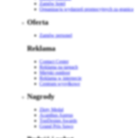
Zamów hotel
Organizacja wydarzeń promocyjnych za granicą
Oferta
Zamów personel
Reklama
Contact Center
Reklama na targach
Miejski outdoor
Reklama w internecie
Centrum wysyłkowe
Nagrody
Złoty Medal
Acanthus Aureus
TopDesign Awards
Grand Prix Sawo