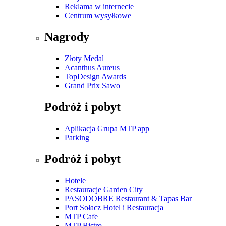
Reklama w internecie
Centrum wysyłkowe
Nagrody
Złoty Medal
Acanthus Aureus
TopDesign Awards
Grand Prix Sawo
Podróż i pobyt
Aplikacja Grupa MTP app
Parking
Podróż i pobyt
Hotele
Restauracje Garden City
PASODOBRE Restaurant & Tapas Bar
Port Sołacz Hotel i Restauracja
MTP Cafe
MTP Bistro