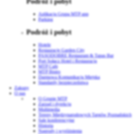
Podróż i pobyt
Aplikacja Grupa MTP app
Parking
Podróż i pobyt
Hotele
Restauracje Garden City
PASODOBRE Restaurant & Tapas Bar
Port Sołacz Hotel i Restauracja
MTP Cafe
MTP Bistro
Darmowa Komunikacja Miejska
Standardy bezpieczeństwa
Zakupy
O nas
O Grupie MTP
Zarząd i dyrekcja
Multimedia
Tereny Międzynarodowych Targów Poznańskich
Sale konferencyjne
Historia
Nagrody i wyróżnienia