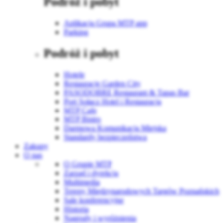
Podróż i pobyt
Aplikacja Grupa MTP app
Parking
Podróż i pobyt
Hotele
Restauracje Garden City
PASODOBRE Restaurant & Tapas Bar
Port Sołacz Hotel i Restauracja
MTP Cafe
MTP Bistro
Darmowa Komunikacja Miejska
Standardy bezpieczeństwa
Zakupy
O nas
O Grupie MTP
Zarząd i dyrekcja
Multimedia
Tereny Międzynarodowych Targów Poznańskich
Sale konferencyjne
Historia
Nagrody i wyróżnienia