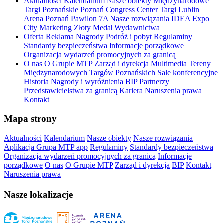
Aktualności
Kalendarium
Nasze obiekty
Międzynarodowe
Targi Poznańskie
Poznań Congress Center
Targi Lublin
Arena Poznań
Pawilon 7A
Nasze rozwiązania
IDEA Expo
City Marketing
Złoty Medal
Wydawnictwa
Oferta
Reklama
Nagrody
Podróż i pobyt
Regulaminy
Standardy bezpieczeństwa
Informacje porządkowe
Organizacja wydarzeń promocyjnych za granicą
O nas
O Grupie MTP
Zarząd i dyrekcja
Multimedia
Tereny
Międzynarodowych Targów Poznańskich
Sale konferencyjne
Historia
Nagrody i wyróżnienia
BIP
Partnerzy
Przedstawicielstwa za granicą
Kariera
Naruszenia prawa
Kontakt
Mapa strony
Aktualności
Kalendarium
Nasze obiekty
Nasze rozwiązania
Aplikacja Grupa MTP app
Regulaminy
Standardy bezpieczeństwa
Organizacja wydarzeń promocyjnych za granicą
Informacje
porządkowe
O nas
O Grupie MTP
Zarząd i dyrekcja
BIP
Kontakt
Naruszenia prawa
Nasze lokalizacje