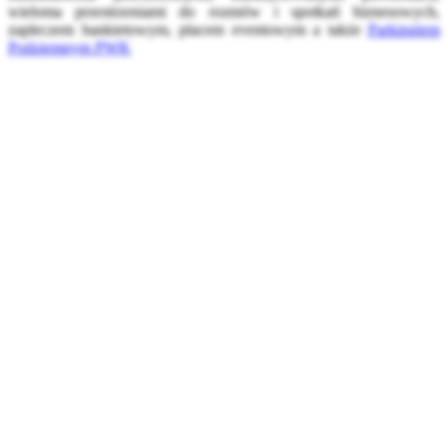
wieloma przestrzeniami do rozmów i spotkań biznesowych,
zapleczem bankietowym, placem eventowym a także
Parkingiem
Podziemnym PWK