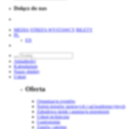
Dołącz do nas
MEDIA
STREFA WYSTAWCY
BILETY
PL
EN
Aktualności
Kalendarium
Nasze obiekty
Usługi
Oferta
Organizacja eventów
Najem terenów targowych i sal konferencyjnych
Zabudowa stoisk i aranżacja przestrzeni
Usługi techniczne
Gastronomia
Zamów catering