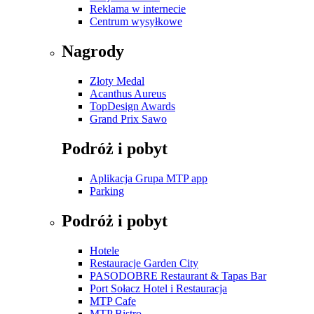
Reklama w internecie
Centrum wysyłkowe
Nagrody
Złoty Medal
Acanthus Aureus
TopDesign Awards
Grand Prix Sawo
Podróż i pobyt
Aplikacja Grupa MTP app
Parking
Podróż i pobyt
Hotele
Restauracje Garden City
PASODOBRE Restaurant & Tapas Bar
Port Sołacz Hotel i Restauracja
MTP Cafe
MTP Bistro