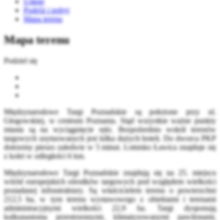
Usługi
Podróż i pobyt
Mapa terenu
Mapa terenu
Podziel się
Międzynarodowe Targi Poznańskie są położone przy ul.
Głogowskiej, w centrum Poznania. Stąd wszystkie ważne punkty
miasta są na wyciągnięcie ręki. Bezpośrednio wokół terenów
targowych usytuowanych jest kilka dużych hoteli. Do dworca PKP
dotrzemy pieszo zaledwie w 5 minut. Lotnisko Ławica znajduje się
z kolei w odległości 6 km.
Międzynarodowe Targi Poznańskie znajdują się na 25. miejscu
wśród europejskich ośrodków targowych pod względem wielkości
posiadanej infrastruktury. Są właścicielem terenu o powierzchni
212,5 ha, w tym terenu wystawowego z obiektami i terenami
administracyjnymi wielkości 22,9 ha. Targi dysponują
kulkunastoma przestrzennymi, klimatyzowanymi pawilonami,