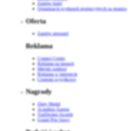
Zamów hotel
Organizacja wydarzeń promocyjnych za granicą
Oferta
Zamów personel
Reklama
Contact Center
Reklama na targach
Miejski outdoor
Reklama w internecie
Centrum wysyłkowe
Nagrody
Złoty Medal
Acanthus Aureus
TopDesign Awards
Grand Prix Sawo