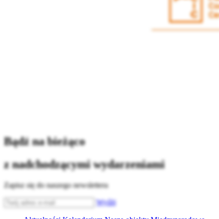
Bądź na bieżąco
z nadchodzącymi wydarzeniami
Zapisz się do naszego newslettera
Wyślij