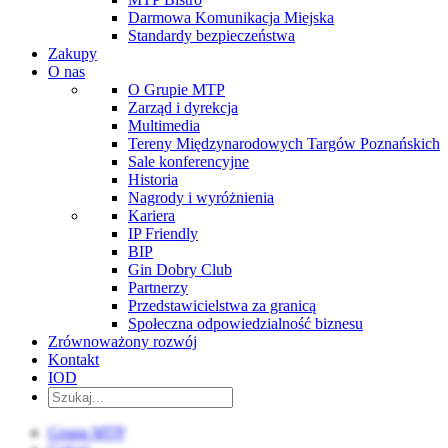
Darmowa Komunikacja Miejska
Standardy bezpieczeństwa
Zakupy
O nas
O Grupie MTP
Zarząd i dyrekcja
Multimedia
Tereny Międzynarodowych Targów Poznańskich
Sale konferencyjne
Historia
Nagrody i wyróżnienia
Kariera
IP Friendly
BIP
Gin Dobry Club
Partnerzy
Przedstawicielstwa za granicą
Społeczna odpowiedzialność biznesu
Zrównoważony rozwój
Kontakt
IOD
Grupa MTP