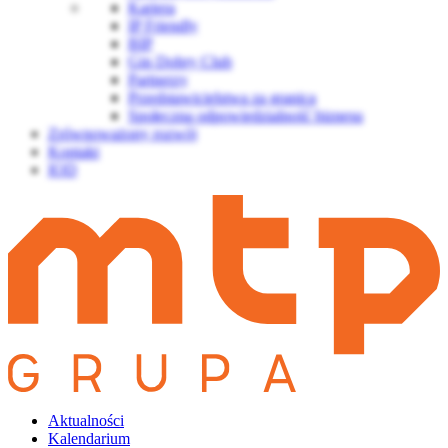
Kariera
IP Friendly
BIP
Gin Dobry Club
Partnerzy
Przedstawicielstwa za granicą
Społeczna odpowiedzialność biznesu
Zrównoważony rozwój
Kontakt
IOD
Aktualności
Kalendarium