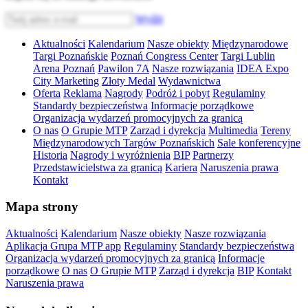
Wyślij
Aktualności
Kalendarium
Nasze obiekty
Międzynarodowe
Targi Poznańskie
Poznań Congress Center
Targi Lublin
Arena Poznań
Pawilon 7A
Nasze rozwiązania
IDEA Expo
City Marketing
Złoty Medal
Wydawnictwa
Oferta
Reklama
Nagrody
Podróż i pobyt
Regulaminy
Standardy bezpieczeństwa
Informacje porządkowe
Organizacja wydarzeń promocyjnych za granicą
O nas
O Grupie MTP
Zarząd i dyrekcja
Multimedia
Tereny
Międzynarodowych Targów Poznańskich
Sale konferencyjne
Historia
Nagrody i wyróżnienia
BIP
Partnerzy
Przedstawicielstwa za granicą
Kariera
Naruszenia prawa
Kontakt
Mapa strony
Aktualności
Kalendarium
Nasze obiekty
Nasze rozwiązania
Aplikacja Grupa MTP app
Regulaminy
Standardy bezpieczeństwa
Organizacja wydarzeń promocyjnych za granicą
Informacje
porządkowe
O nas
O Grupie MTP
Zarząd i dyrekcja
BIP
Kontakt
Naruszenia prawa