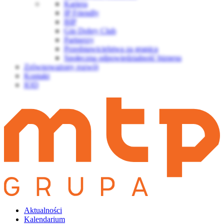
Kariera
IP Friendly
BIP
Gin Dobry Club
Partnerzy
Przedstawicielstwa za granicą
Społeczna odpowiedzialność biznesu
Zrównoważony rozwój
Kontakt
IOD
Aktualności
Kalendarium