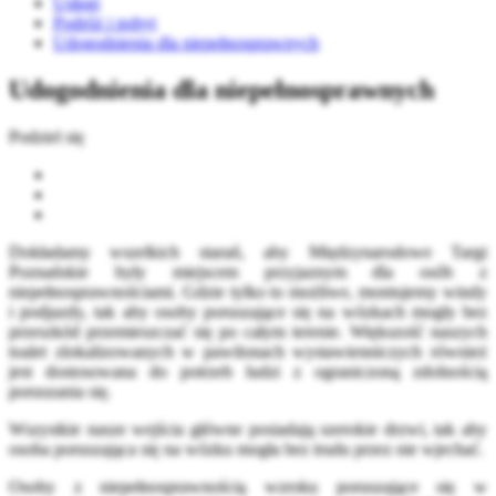
Usługi
Podróż i pobyt
Udogodnienia dla niepełnosprawnych
Udogodnienia dla niepełnosprawnych
Podziel się
Dokładamy wszelkich starań, aby Międzynarodowe Targi
Poznańskie były miejscem przyjaznym dla osób z
niepełnosprawnościami. Gdzie tylko to możliwe, montujemy windy
i podjazdy, tak aby osoby poruszające się na wózkach mogły bez
przeszkód przemieszczać się po całym terenie. Większość naszych
toalet zlokalizowanych w pawilonach wystawienniczych również
jest dostosowana do potrzeb ludzi z ograniczoną zdolnością
poruszania się.
Wszystkie nasze wejścia główne posiadają szerokie drzwi, tak aby
osoba poruszająca się na wózku mogła bez trudu przez nie wjechać.
Osoby z niepełnosprawnością wzroku poruszające się w