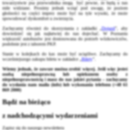
towarzystwie psa przewodnika mogą być pewne, że będą u nas
mile widziane. Prosimy jednak wziąć pod uwagę, że poziom
głośności na części imprez może być na tyle wysoki, że może
spowodować dyskomfort u zwierzęcia.
Zachęcamy również do skorzystania z zakładki „
Dojazd
”, aby
dowiedzieć się jak najłatwiej do nas dojechać. W Poznaniu
większość autobusów jest dostosowana do potrzeb wózkowiczów,
podobnie jest z taborem PKP.
Stanie w kolejkach do kas może być uciążliwe. Zachęcamy do
wcześniejszego zakupu biletu w zakładce „
Bilety
”.
Wiemy jednak, że zawsze można zrobić więcej. Jeśli więc jesteś
osobą niepełnosprawną lub opiekunem osoby z
niepełnosprawnością i masz do nas jakieś pytania – zachęcamy
do wysłania nam maila (info
) lub wykonania telefonu (+48 61
869 2000)
Bądź na bieżąco
z nadchodzącymi wydarzeniami
Zapisz się do naszego newslettera