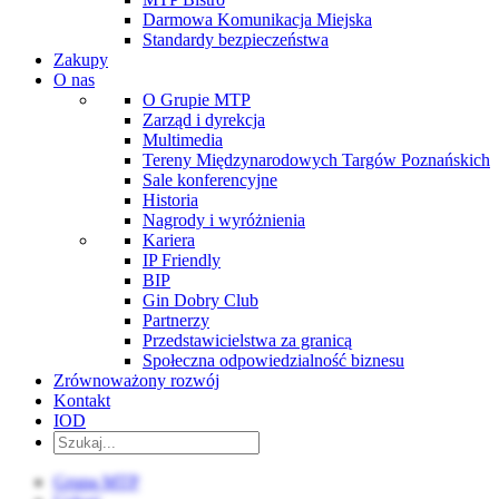
Darmowa Komunikacja Miejska
Standardy bezpieczeństwa
Zakupy
O nas
O Grupie MTP
Zarząd i dyrekcja
Multimedia
Tereny Międzynarodowych Targów Poznańskich
Sale konferencyjne
Historia
Nagrody i wyróżnienia
Kariera
IP Friendly
BIP
Gin Dobry Club
Partnerzy
Przedstawicielstwa za granicą
Społeczna odpowiedzialność biznesu
Zrównoważony rozwój
Kontakt
IOD
Grupa MTP