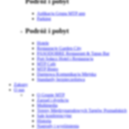
Podróż i pobyt
Aplikacja Grupa MTP app
Parking
Podróż i pobyt
Hotele
Restauracje Garden City
PASODOBRE Restaurant & Tapas Bar
Port Sołacz Hotel i Restauracja
MTP Cafe
MTP Bistro
Darmowa Komunikacja Miejska
Standardy bezpieczeństwa
Zakupy
O nas
O Grupie MTP
Zarząd i dyrekcja
Multimedia
Tereny Międzynarodowych Targów Poznańskich
Sale konferencyjne
Historia
Nagrody i wyróżnienia