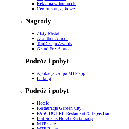
Reklama w internecie
Centrum wysyłkowe
Nagrody
Złoty Medal
Acanthus Aureus
TopDesign Awards
Grand Prix Sawo
Podróż i pobyt
Aplikacja Grupa MTP app
Parking
Podróż i pobyt
Hotele
Restauracje Garden City
PASODOBRE Restaurant & Tapas Bar
Port Sołacz Hotel i Restauracja
MTP Cafe
MTP Bistro