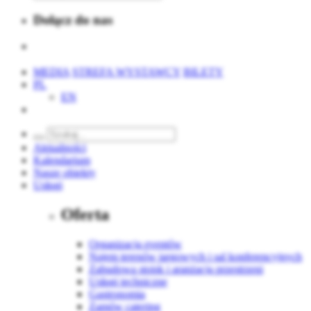
Dołącz do nas
MEDIA
STREFA WYSTAWCY
BILETY
PL
EN
Aktualności
Kalendarium
Nasze obiekty
Usługi
Oferta
Organizacja eventów
Najem terenów targowych i sal konferencyjnych
Zabudowa stoisk i aranżacja przestrzeni
Usługi techniczne
Gastronomia
Zamów catering