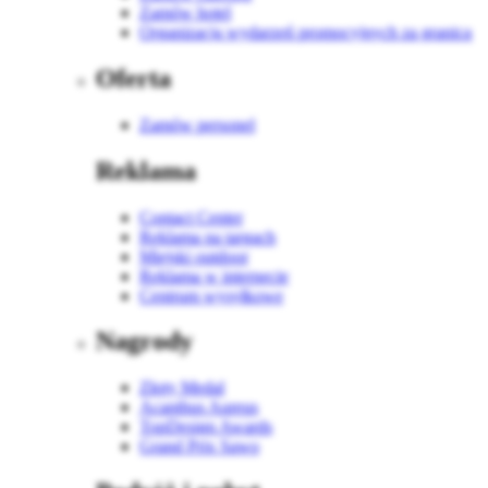
Zamów hotel
Organizacja wydarzeń promocyjnych za granicą
Oferta
Zamów personel
Reklama
Contact Center
Reklama na targach
Miejski outdoor
Reklama w internecie
Centrum wysyłkowe
Nagrody
Złoty Medal
Acanthus Aureus
TopDesign Awards
Grand Prix Sawo