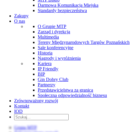
Darmowa Komunikacja Miejska
Standardy bezpieczeństwa
Zakupy
O nas
O Grupie MTP
Zarząd i dyrekcja
Multimedia
Tereny Międzynarodowych Targów Poznańskich
Sale konferencyjne
Historia
Nagrody i wyróżnienia
Kariera
IP Friendly
BIP
Gin Dobry Club
Partnerzy
Przedstawicielstwa za granicą
Społeczna odpowiedzialność biznesu
Zrównoważony rozwój
Kontakt
IOD
Grupa MTP