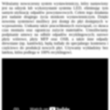
Wdrażamy nowoczesny system wystawienniczy, który nastawiony
jest na odzysk lub wykorzystanie systemu LED, eliminując tym
samym utylizację odpadów powystawowych. Celem tego działania
jest nadanie drugiego życia stoiskom wystawienniczym. Dzięki
nowemu systemowi możliwy jest dostęp do płyt dostępnych w
wyposażeniu. Unikamy także pracochłonnych rozwiązań, co skraca
czas montażu oraz ogranicza zużycie materiałów. Umożliwiamy
podpisanie umowy na odbiór odpadów recyklingowych; surowe
płyty wiórowe, płyty MFP oraz OSB, a także inne odpady
drewniane (np. kantówki), będą trafiały do specjalnego kontenera i
częściowo do produkcji nowych płyt. Używamy wykładziny bez
lateksu, która podlega w 100% recyklingowi.