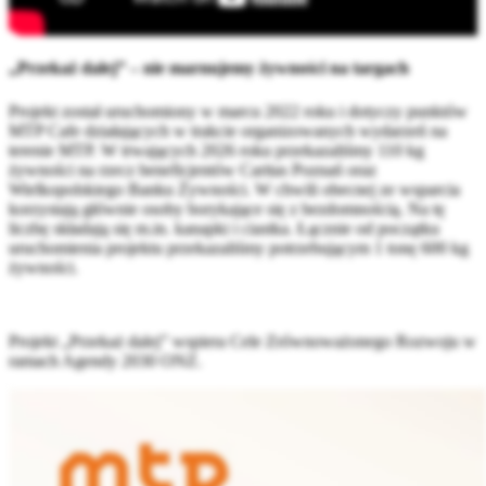
„Przekaż dalej” – nie marnujemy żywności na targach
Projekt został uruchomiony w marcu 2022 roku i dotyczy punktów
MTP Cafe działających w trakcie organizowanych wydarzeń na
terenie MTP. W trwających 2026 roku przekazaliśmy 110 kg
żywności na rzecz beneficjentów Caritas Poznań oraz
Wielkopolskiego Banku Żywności. W chwili obecnej ze wsparcia
korzystają głównie osoby borykające się z bezdomnością. Na tę
liczbę składają się m.in. kanapki i ciastka. Łącznie od początku
uruchomienia projektu przekazaliśmy potrzebującym 1 tonę 600 kg
żywności.
Projekt „Przekaż dalej” wspiera Cele Zrównoważonego Rozwoju w
ramach Agendy 2030 ONZ.