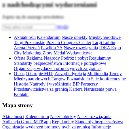
z nadchodzącymi wydarzeniami
Zapisz się do naszego newslettera
Wyślij
Aktualności
Kalendarium
Nasze obiekty
Międzynarodowe
Targi Poznańskie
Poznań Congress Center
Targi Lublin
Arena Poznań
Pawilon 7A
Nasze rozwiązania
IDEA Expo
City Marketing
Złoty Medal
Wydawnictwa
Oferta
Reklama
Nagrody
Podróż i pobyt
Regulaminy
Standardy bezpieczeństwa
Informacje porządkowe
Organizacja wydarzeń promocyjnych za granicą
O nas
O Grupie MTP
Zarząd i dyrekcja
Multimedia
Tereny
Międzynarodowych Targów Poznańskich
Sale konferencyjne
Historia
Nagrody i wyróżnienia
BIP
Partnerzy
Przedstawicielstwa za granicą
Kariera
Naruszenia prawa
Kontakt
Mapa strony
Aktualności
Kalendarium
Nasze obiekty
Nasze rozwiązania
Aplikacja Grupa MTP app
Regulaminy
Standardy bezpieczeństwa
Organizacja wydarzeń promocyjnych za granicą
Informacje