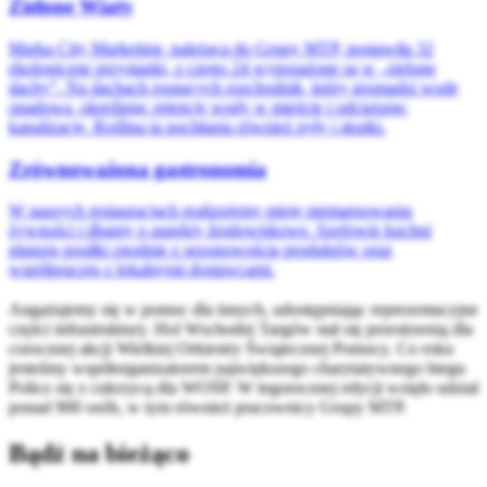
Zielone Wiaty
Marka City Marketing, należąca do Grupy MTP, postawiła 32
ekologiczne przystanki, z czego 24 wyposażone są w „zielone
dachy”. Na dachach rosnących rozchodnik, który gromadzi wodę
opadową, określając retencję wody w mieście i odciążając
kanalizację. Roślina ta pochłania również pyły i skutki.
Zrównoważona gastronomia
W naszych restauracjach realizujemy misję niemarnowania
żywności i dbamy o aspekty środowiskowe. Szefowie kuchni
planują posiłki zgodnie z sezonowością produktów oraz
współpracują z lokalnymi dostawcami.
Angażujemy się w pomoc dla innych, udostępniając reprezentacyjne
części infrastruktury. Hol Wschodni Targów stał się przestrzenią dla
corocznej akcji Wielkiej Orkiestry Świątecznej Pomocy. Co roku
jesteśmy współorganizatorem największego charytatywnego biegu
Policz się z cukrzycą dla WOŚP. W tegorocznej edycji wzięło udział
ponad 900 osób, w tym również pracownicy Grupy MTP.
Bądź na bieżąco