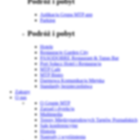
Podróż i pobyt
Aplikacja Grupa MTP app
Parking
Podróż i pobyt
Hotele
Restauracje Garden City
PASODOBRE Restaurant & Tapas Bar
Port Sołacz Hotel i Restauracja
MTP Cafe
MTP Bistro
Darmowa Komunikacja Miejska
Standardy bezpieczeństwa
Zakupy
O nas
O Grupie MTP
Zarząd i dyrekcja
Multimedia
Tereny Międzynarodowych Targów Poznańskich
Sale konferencyjne
Historia
Nagrody i wyróżnienia