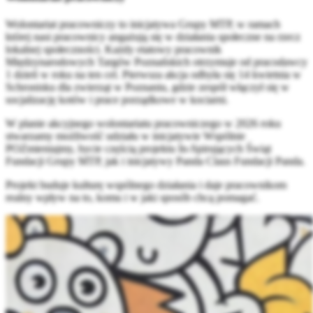
Wolontariat pracowniczy to inicjatywa Grupy MTP, w ramach
której nasi pracownicy angażują się w działania społeczne na rzecz
lokalnej społeczności. Każdy etatowy pracownik
Międzynarodowych Targów Poznańskich otrzymuje od pracodawcy
1 dzień w roku na ten cel. Pierwsza akcja odbyła się 14 kwietnia w
Schronisku dla zwierząt w Poznaniu, gdzie zespół włączył się w
socjalizację kotów i prace porządkowe w kociarni.
W planie akcyjnego wolontariatu pracowniczego w 2026 roku
stwarzamy możliwość udziału w inicjatywie Wspólnie
POZmieniajmy, bycie częścią projektu In-Spirujących Świąt
Fundacji Grupy MTP, jak i inicjatywy Panda Claus Fundacji Panda.
Projekt buduje kulturę wspólnego działania i daje pracownikom
realny wpływ na to, komu i w jaki sposób chcą pomagać.