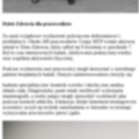
Dzień Zdrowia dla pracowników
Za nami wyjątkowe wydarzenie poświęcone dobrostanowi i
profilaktyce. Około 200 pracowników Grupy MTP wzięło aktywny
udział w Dniu Zdrowia, który odbył się 9 kwietnia w pawilonie 7.
Był to czas intensywnych badań, zdobywania praktycznej wiedzy
oraz wspólnej aktywności fizycznej.
Podczas wydarzenia nasi pracownicy mogli skorzystać z szerokiego
pakietu bezpłatnych badań. Dużym zainteresowaniem cieszyły się:
badania specjalistyczne: kontrola wzroku i słuchu oraz analiza
składu ciała. Diagnostyka: panie miały możliwość wykonania
mammografii, a osoby palące mogły sprawdzić wydolność płuc
podczas kontroli oddechu. Edukacja: dzięki fantomom treningowym
uczestnicy uczyli się technik samobadania w kierunku wczesnego
wykrywania nowotworów piersi i jąder.