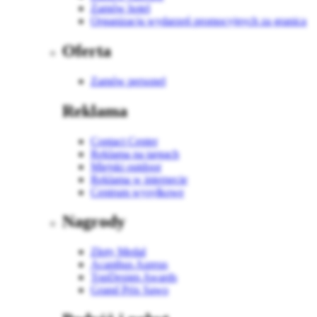
Zamów hotel
Organizacja wydarzeń promocyjnych za granicą
Oferta
Zamów personel
Reklama
Contact Center
Reklama na targach
Miejski outdoor
Reklama w internecie
Centrum wysyłkowe
Nagrody
Złoty Medal
Acanthus Aureus
TopDesign Awards
Grand Prix Sawo