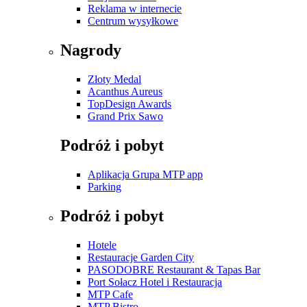
Reklama w internecie
Centrum wysyłkowe
Nagrody
Złoty Medal
Acanthus Aureus
TopDesign Awards
Grand Prix Sawo
Podróż i pobyt
Aplikacja Grupa MTP app
Parking
Podróż i pobyt
Hotele
Restauracje Garden City
PASODOBRE Restaurant & Tapas Bar
Port Sołacz Hotel i Restauracja
MTP Cafe
MTP Bistro