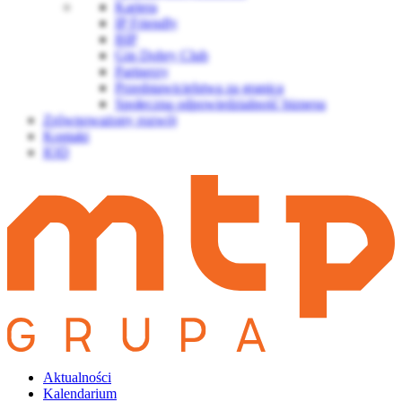
Kariera
IP Friendly
BIP
Gin Dobry Club
Partnerzy
Przedstawicielstwa za granicą
Społeczna odpowiedzialność biznesu
Zrównoważony rozwój
Kontakt
IOD
Aktualności
Kalendarium