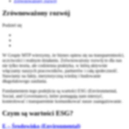
Zrównoważony rozwój
Zrównoważony rozwój
Podziel się
W Grupie MTP wierzymy, że biznes opiera się na transparentności,
uczciwości i realnym działaniu. Zrównoważony rozwój to dla nas
nie tylko teoria, ale codzienna praktyka, w którą aktywnie
włączamy naszych pracowników, partnerów i całą społeczność.
Stawiamy na fakty, merytoryczną wiedzę i budowanie
długofalowego zaufania.
Fundamentem tego podejścia są wartości ESG (Environmental,
Social, and Governance), które pomagają nam mierzyć,
kontrolować i transparentnie komunikować nasze zaangażowanie.
Czym są wartości ESG?
E – Środowisko (Environmental)