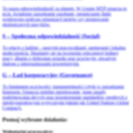
To nasza odpowiedzialność za planetę. W Grupie MTP oznacza to
m.in. świadome zarządzanie zasobami, ograniczanie śladu
węglowego podczas organizacji targów czy promowanie
ekologicznych nawyków.
S – Społeczna odpowiedzialność (Social)
To relacje z ludźmi – naszymi pracownikami, partnerami i lokalną
społecznością. Skupiamy się na tworzeniu włączającej kultury
pracy, dbaniu o dobrostan zespołu oraz uczciwym, otwartym
dialogu z interesariuszami zewnętrznymi.
G – Ład korporacyjny (Governance)
To fundament uczciwości, transparentności i etyki w zarządzaniu
biznesem. Oznacza rzetelne raportowanie, jasne zasady
podejmowania decyzji oraz przestrzeganie standardów zgodnych z
międzynarodowymi wytycznymi (takimi jak United Nations Global
Compact).
Poznaj wybrane działania:
Wolontariat pracowniczy