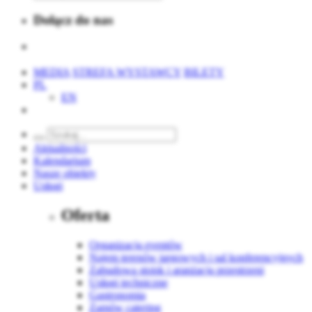
Dołącz do nas
MEDIA
STREFA WYSTAWCY
BILETY
PL
EN
Aktualności
Kalendarium
Nasze obiekty
Usługi
Oferta
Organizacja eventów
Najem terenów targowych i sal konferencyjnych
Zabudowa stoisk i aranżacja przestrzeni
Usługi techniczne
Gastronomia
Zamów catering