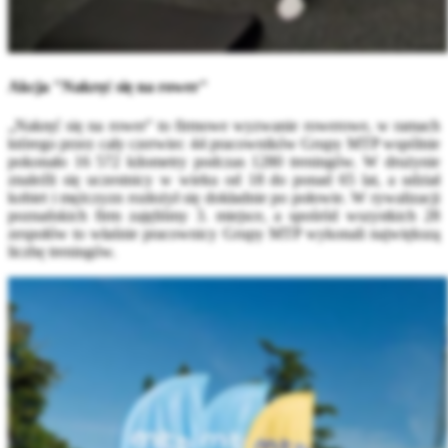
Akcja "Nakręć się na rower"
„Nakręć się na rower" to firmowe wyzwanie rowerowe, w ramach
którego przez cały czerwiec 44 pracowników Grupy MTP wspólnie
pokonało 16 572 kilometry podczas 1280 treningów. W drużynie
znaleźli się uczestnicy w wieku od 18 do ponad 65 lat, a udział
kobiet i mężczyzn rozłożył się dokładnie po połowie. W rywalizacji
poznańskich firm zajęliśmy 3. miejsce, a spośród wszystkich 28
zespołów to właśnie pracownicy Grupy MTP wykonali największą
liczbę treningów.