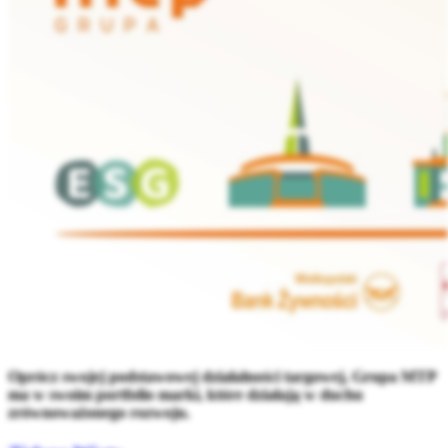
Oprócz swojej podstawowej działalności targowej, Grupa MTP
ma w swoim portfolio marki, które działają w duchu
zrównoważonego rozwoju.