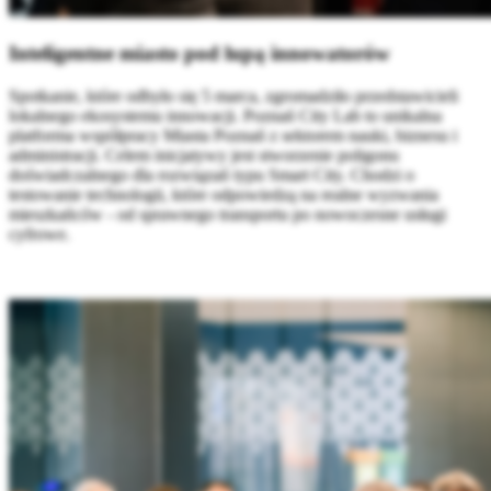
Inteligentne miasto pod lupą innowatorów
Spotkanie, które odbyło się 5 marca, zgromadziło przedstawicieli
lokalnego ekosystemu innowacji. Poznań City Lab to unikalna
platforma współpracy Miasta Poznań z sektorem nauki, biznesu i
administracji. Celem inicjatywy jest stworzenie poligonu
doświadczalnego dla rozwiązań typu Smart City. Chodzi o
testowanie technologii, które odpowiedzą na realne wyzwania
mieszkańców - od sprawnego transportu po nowoczesne usługi
cyfrowe.