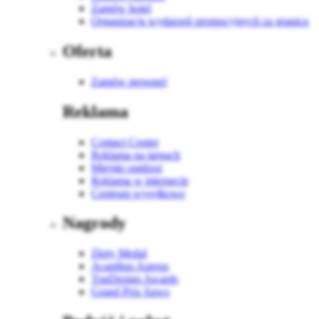
Zamów hotel
Organizacja wydarzeń promocyjnych za granicą
Oferta
Zamów personel
Reklama
Contact Center
Reklama na targach
Miejski outdoor
Reklama w internecie
Centrum wysyłkowe
Nagrody
Złoty Medal
Acanthus Aureus
TopDesign Awards
Grand Prix Sawo