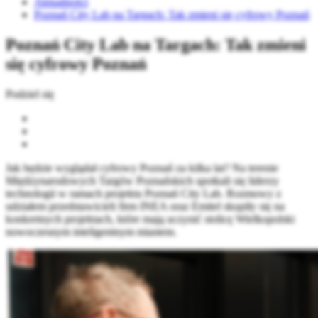
Aktualności
Poznań City Lab na Targach: Tak zmieni się cyfrowy Poznań
Poznań City Lab na Targach: Tak zmieni
się cyfrowy Poznań
Podziel się
Jak będzie wyglądał cyfrowy Poznań za kilka lat? Na terenie
Międzynarodowych Targów Poznańskich spotkali się liderzy
technologii w ramach projektu Poznań City Lab. Rozmowy z
udziałem przedstawicieli firm INEA oraz Emitel skupiły się na
konkretnych projektach, które mają uczynić stolicę Wielkopolski
nowoczesnym inteligentnym miastem.