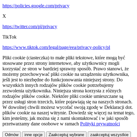
https://policies.google.com/privacy
X
https://twitter.com/pl/privacy
TikTok
https://www.tiktok.com/legal/page/eea/privacy-policy/pl
Pliki cookie (ciasteczka) to małe pliki tekstowe, które mogą być
stosowane przez strony internetowe, aby użytkownicy mogli
korzystać ze stron w bardziej sprawny sposób. Prawo stanowi, że
możemy przechowywać pliki cookie na urządzeniu użytkownika,
jeśli jest to niezbędne do funkcjonowania niniejszej strony. Do
wszystkich innych rodzajów plików cookie potrzebujemy
zezwolenia użytkownika. Niniejsza strona korzysta z różnych
rodzajów plików cookie. Niektóre pliki cookie umieszczane są
przez usługi stron trzecich, które pojawiają się na naszych stronach.
W dowolnej chwili możesz wycofać swoją zgodę w Deklaracji dot.
plików cookie na naszej witrynie. Dowiedz się więcej na temat tego,
kim jesteśmy, jak można się z nami skontaktować i w jaki sposób
przetwarzamy dane osobowe w ramach
Polityki prywatności
Odmów
inne opcje
Zaakceptuj wybrane
zaakceptuj wszystkie