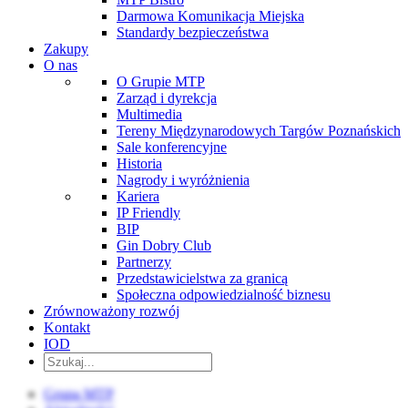
Darmowa Komunikacja Miejska
Standardy bezpieczeństwa
Zakupy
O nas
O Grupie MTP
Zarząd i dyrekcja
Multimedia
Tereny Międzynarodowych Targów Poznańskich
Sale konferencyjne
Historia
Nagrody i wyróżnienia
Kariera
IP Friendly
BIP
Gin Dobry Club
Partnerzy
Przedstawicielstwa za granicą
Społeczna odpowiedzialność biznesu
Zrównoważony rozwój
Kontakt
IOD
Grupa MTP