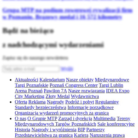
Grupa MTP na podium rowerowej rywalizacji firm
w Poznaniu. Brązowy medal i 16 572 kilometry
Bądź na bieżąco
z nadchodzącymi wydarzeniami
Zapisz się do naszego newslettera
Wyślij
Aktualności
Kalendarium
Nasze obiekty
Międzynarodowe
Targi Poznańskie
Poznań Congress Center
Targi Lublin
Arena Poznań
Pawilon 7A
Nasze rozwiązania
IDEA Expo
City Marketing
Złoty Medal
Wydawnictwa
Oferta
Reklama
Nagrody
Podróż i pobyt
Regulaminy
Standardy bezpieczeństwa
Informacje porządkowe
Organizacja wydarzeń promocyjnych za granicą
O nas
O Grupie MTP
Zarząd i dyrekcja
Multimedia
Tereny
Międzynarodowych Targów Poznańskich
Sale konferencyjne
Historia
Nagrody i wyróżnienia
BIP
Partnerzy
Przedstawicielstwa za granicą
Kariera
Naruszenia prawa