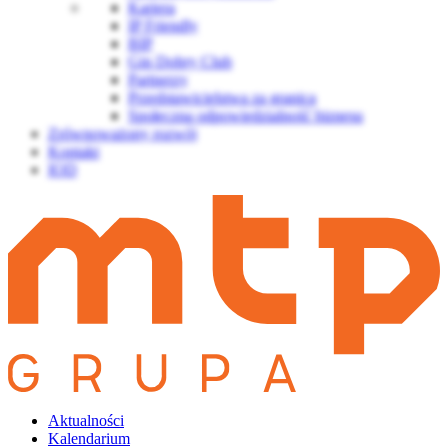
Kariera
IP Friendly
BIP
Gin Dobry Club
Partnerzy
Przedstawicielstwa za granicą
Społeczna odpowiedzialność biznesu
Zrównoważony rozwój
Kontakt
IOD
Aktualności
Kalendarium