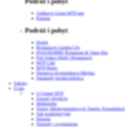
Podróż i pobyt
Aplikacja Grupa MTP app
Parking
Podróż i pobyt
Hotele
Restauracje Garden City
PASODOBRE Restaurant & Tapas Bar
Port Sołacz Hotel i Restauracja
MTP Cafe
MTP Bistro
Darmowa Komunikacja Miejska
Standardy bezpieczeństwa
Zakupy
O nas
O Grupie MTP
Zarząd i dyrekcja
Multimedia
Tereny Międzynarodowych Targów Poznańskich
Sale konferencyjne
Historia
Nagrody i wyróżnienia