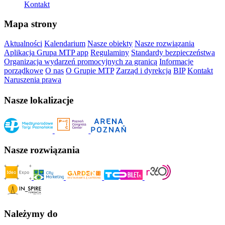
Kontakt
Mapa strony
Aktualności
Kalendarium
Nasze obiekty
Nasze rozwiązania
Aplikacja Grupa MTP app
Regulaminy
Standardy bezpieczeństwa
Organizacja wydarzeń promocyjnych za granicą
Informacje
porządkowe
O nas
O Grupie MTP
Zarząd i dyrekcja
BIP
Kontakt
Naruszenia prawa
Nasze lokalizacje
Nasze rozwiązania
Należymy do