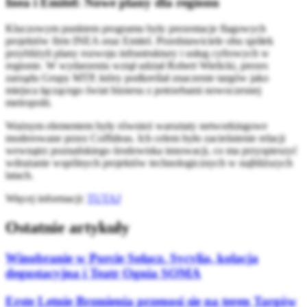
Inea i Emitel: Nowe plany dla regionu
Kluczowym punktem programu były prezentacje flagowych
projektów firm INEA oraz Emitel. Przedstawiciele obu spółek
przybliżyli plany rozwoju infrastruktury i usług cyfrowych w
regionie. W wydarzeniu wziął udział Robert Wielicki, prezes
zarządu Grupy MTP, który podkreślał znaczenie targów jako
miejsca łączącego świat biznesu z potrzebami nowoczesnej
metropolii.
Ważnym elementem były również warsztaty networkingowe
moderowane przez Coffideas. Ich celem było zacieśnienie relacji
wewnątrz poznańskiego środowiska innowacji, co ma przyspieszyć
wdrażanie wspólnych projektów technologicznych w najbliższych
latach.
Więcej informacji:
TUTAJ
Ostatnie artykuły
Winobranie w Porcie Sołacz. Sycylia, kolacja
degustacyjna i Teatr Ognia SOMA
Erste Letnie Brzmienia przenosi się na teren Targów