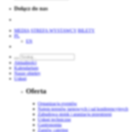
Dołącz do nas
MEDIA
STREFA WYSTAWCY
BILETY
PL
EN
Aktualności
Kalendarium
Nasze obiekty
Usługi
Oferta
Organizacja eventów
Najem terenów targowych i sal konferencyjnych
Zabudowa stoisk i aranżacja przestrzeni
Usługi techniczne
Gastronomia
Zamów catering