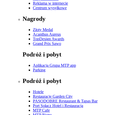
Reklama w internecie
Centrum wysyłkowe
Nagrody
Złoty Medal
Acanthus Aureus
TopDesign Awards
Grand Prix Sawo
Podróż i pobyt
Aplikacja Grupa MTP app
Parking
Podróż i pobyt
Hotele
Restauracje Garden City
PASODOBRE Restaurant & Tapas Bar
Port Sołacz Hotel i Restauracja
MTP Cafe
MTP Bistro