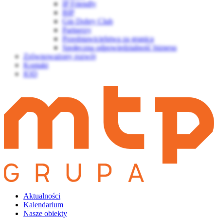
IP Friendly
BIP
Gin Dobry Club
Partnerzy
Przedstawicielstwa za granicą
Społeczna odpowiedzialność biznesu
Zrównoważony rozwój
Kontakt
IOD
Aktualności
Kalendarium
Nasze obiekty