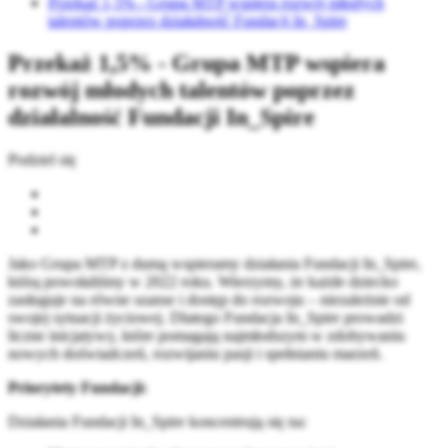
Przekaż 1,5% - Grupa MTP wspiera rozwój młodych
talentów poprzez działalność Fundacji In_Spire
Przekaż 1,5% - Grupa MTP wspiera
rozwój młodych talentów poprzez
działalność Fundacji In_Spire
Podziel się
Jako Grupa MTP z dumą wspieramy działania Fundacji In_Spire,
którą powołaliśmy w 2022 roku. Wierzymy, że każde dziecko
zasługuje na równe szanse i dostęp do rozwoju – niezależnie od
swojej sytuacji życiowej. Dlatego Fundacja In_Spire prowadzi
liczne inicjatywy, które pomagają najmłodszym w zdobywaniu
nowych doświadczeń, rozwijaniu pasji i spełnianiu marzeń.
Priorytety Fundacji:
Działania Fundacji In_Spire koncentrują się na: