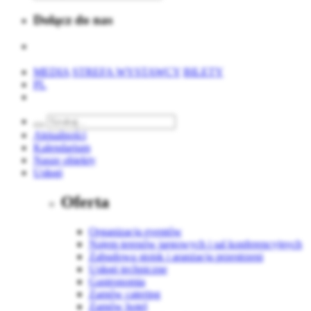
Dołącz do nas
MEDIA
STREFA WYSTAWCY
BILETY
PL
Aktualności
Kalendarium
Nasze obiekty
Usługi
Oferta
Organizacja eventów
Najem terenów targowych i sal konferencyjnych
Zabudowa stoisk i aranżacja przestrzeni
Usługi techniczne
Gastronomia
Zamów catering
Zamów hotel