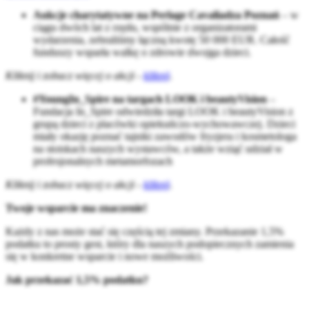
Aukcje charytatywne na Perlage Cavaliadza Poznań
– w
ciągu dwóch lat z rzędu, wspólnie z organizatorami
wydarzenia, zebraliśmy łączną kwotę 50 000 EUR. Całość
funduszy wsparła walkę o zdrowie dwojga dzieci.
Kliknij i zobacz więcej o akcji -
kliknij
.
#YoungIn_Spire na targach LOOK i beautyVision
–
Fundacja In_Spire odwiedziła targi LOOK i beautyVision z
grupą dzieci z placówki opiekuńczo-wychowawczej. Dzieci
miały okazję poznać tajniki zawodów fryzjera i kosmetologa
na stoiskach naszych wystawców, a także wziąć udział w
profesjonalnych metamorfozach
Kliknij i zobacz więcej o akcji -
kliknij
.
Twoje wsparcie ma znaczenie!
Każdy z nas może stać się częścią tej zmiany. Przekazanie 1,5%
podatku to prosty gest, który dla naszych podopiecznych zamienia
się w konkretne wsparcie i nowe możliwości.
Jak przekazać 1,5% podatku?