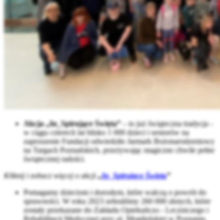
Akcja „In_Spirujące Święta”
– to już świąteczna tradycja -
w ciągu czterech lat blisko 1 000 dzieci i seniorów na
zaproszenie Fundacji odwiedziło Jarmark Bożonarodzeniowy
na Targach Poznańskich, przeżywając magiczne chwile pełne
świątecznej radości.
Kliknij i zobacz więcej o akcji
„
In_Spirujące Święta
”
Pomagamy dzieciom i dorosłym, które walczą o powrót do
sprawności. W roku 2023 zebraliśmy 260 000 złotych, które
zostały przekazane do Zakładu Opiekuńczo - Leczniczego i
Rehabilitacji Medycznej przy ul. Mogileńskiej w Poznaniu.