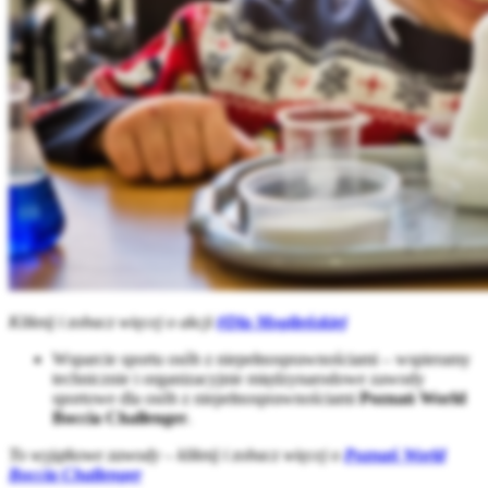
Kliknij i zobacz więcej o akcji
#Dla Mogileńskiej
Wsparcie sportu osób z niepełnosprawnościami – wspieramy
technicznie i organizacyjnie międzynarodowe zawody
sportowe dla osób z niepełnosprawnościami
Poznań World
Boccia Challenger
.
To wyjątkowe zawody – kliknij i zobacz więcej o
Poznań World
Boccia Challenger