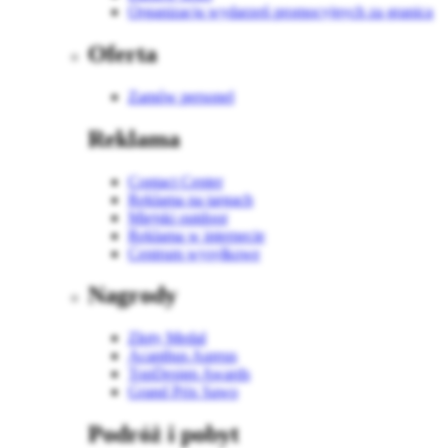
Organizacja wydarzeń promocyjnych za granicą
Oferta
Zamów personel
Reklama
Contact Center
Reklama na targach
Miejski outdoor
Reklama w internecie
Centrum wysyłkowe
Nagrody
Złoty Medal
Acanthus Aureus
TopDesign Awards
Grand Prix Sawo
Podróż i pobyt