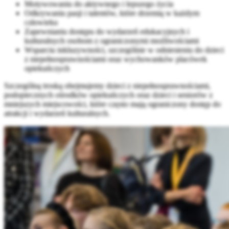
Motywowaniu do aktywnego i lepszego życia
Odkrywaniu pasji i talentów, które drzemią w każdym
człowieku
Zapewnianiu dostępu do wydarzeń edukacyjnych i
kulturalnych osobom z ograniczonymi możliwościami
Wsparciu inkluzywności, szczególnie w odniesieniu do dzieci
z niepełnosprawnościami oraz wychowanków placówek
opiekuńczych
Szczególną troską obejmujemy dzieci z niepełnosprawnościami,
podopiecznych ośrodków opiekuńczych oraz dzieci i seniorów z
mniejszych miejscowości, które często mają ograniczony dostęp do
atrakcji i wydarzeń kulturalnych.