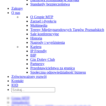
Standardy bezpieczeństwa
Zakupy
O nas
O Grupie MTP
Zarząd i dyrekcja
Multimedia
Tereny Międzynarodowych Targów Poznańskich
Sale konferencyjne
Historia
Nagrody i wyróżnienia
Kariera
IP Friendly
BIP
Gin Dobry Club
Partnerzy
Przedstawicielstwa za granicą
Społeczna odpowiedzialność biznesu
Zrównoważony rozwój
Kontakt
IOD
Grupa MTP
Aktualności