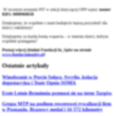
W rocznym zeznaniu PIT w sekcji dotyczącej OPP wpisz:
numer
KRS: 0000960658
Dziękujemy, że wspólnie z nami budujecie lepszą przyszłość dla
dzieci i młodzieży!
Dziękujemy za każdą formę wsparcia – w imieniu dzieci, którym
wspólnie pomagamy!
Poznaj więcej działań Fundacji In_Spire na stronie
www.fundacjainspire.pl
!
Ostatnie artykuły
Winobranie w Porcie Sołacz. Sycylia, kolacja
degustacyjna i Teatr Ognia SOMA
Erste Letnie Brzmienia przenosi się na teren Targów
Grupa MTP na podium rowerowej rywalizacji firm
w Poznaniu. Brązowy medal i 16 572 kilometry