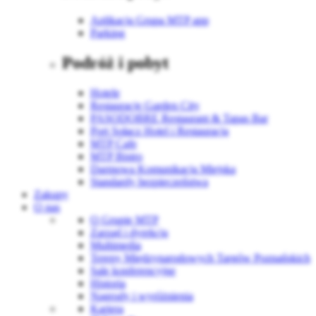
Aplikacja Grupa MTP app
Parking
Podróż i pobyt
Hotele
Restauracje Garden City
PASODOBRE Restaurant & Tapas Bar
Port Sołacz Hotel i Restauracja
MTP Cafe
MTP Bistro
Darmowa Komunikacja Miejska
Standardy bezpieczeństwa
Zakupy
O nas
O Grupie MTP
Zarząd i dyrekcja
Multimedia
Tereny Międzynarodowych Targów Poznańskich
Sale konferencyjne
Historia
Nagrody i wyróżnienia
Kariera