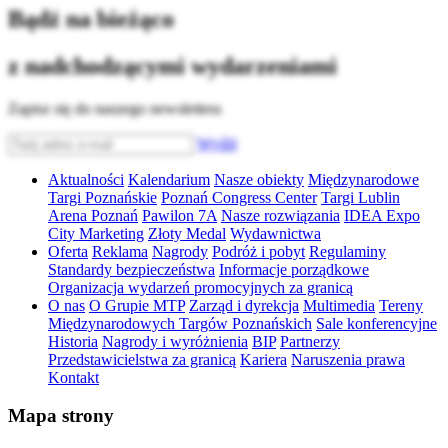
Bądź na bieżąco
z nadchodzącymi wydarzeniami
Zapisz się do naszego newslettera
Wyślij
Aktualności
Kalendarium
Nasze obiekty
Międzynarodowe
Targi Poznańskie
Poznań Congress Center
Targi Lublin
Arena Poznań
Pawilon 7A
Nasze rozwiązania
IDEA Expo
City Marketing
Złoty Medal
Wydawnictwa
Oferta
Reklama
Nagrody
Podróż i pobyt
Regulaminy
Standardy bezpieczeństwa
Informacje porządkowe
Organizacja wydarzeń promocyjnych za granicą
O nas
O Grupie MTP
Zarząd i dyrekcja
Multimedia
Tereny
Międzynarodowych Targów Poznańskich
Sale konferencyjne
Historia
Nagrody i wyróżnienia
BIP
Partnerzy
Przedstawicielstwa za granicą
Kariera
Naruszenia prawa
Kontakt
Mapa strony