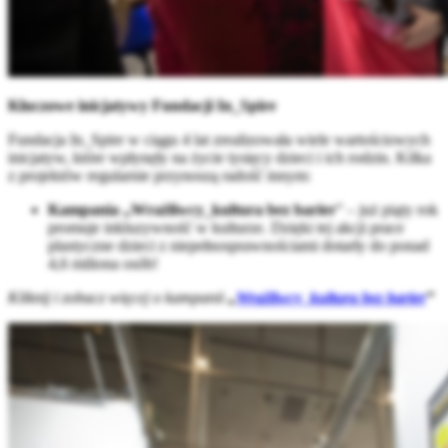
Kluczowe inicjatywy Fundacji In_Spire
Fundacja In_Spire w ciągu 4 lat zrealizowała wiele wartościowych
inicjatyw, które wpłynęły na życie tysięcy dzieci i ich rodzin. Kilka
z projektów regularnie przynoszą radość innym:
Kampania „Wrażliwcy_kultura bez barier
” – już piąty rok
promuje inkluzywność w kulturze. Dzięki tej akcji prace
plastyczne dzieci z niepełnosprawnościami dotarły do ponad
4,6 miliona osób!
Kliknij i zobacz więcej o kampanii
„
Wrażliwcy_kultura bez barier
”