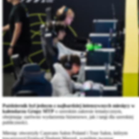
Październik był jednym z najbardziej intensywnych miesięcy w
kalendarzu Grupy MTP
o szerokim zakresie tematycznym,
obejmując zarówno wydarzenia biznesowe, jak i targi dla szerokiej
publiczności.
Miesiąc otworzyły Caravans Salon Poland i Tour Salon, którym
towarzyszył Festiwal Śladami Marzeń, wspólnie tworząc