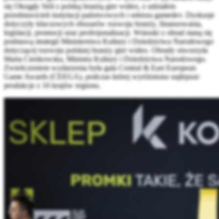
się Okrągły Stół z polską branżą gier wideo, z udziałem
przedstawicieli instytucji państwowych i sektora gamedev. Dyskusje
dotyczyły kluczowych obszarów rozwoju branży, finansowania,
legislacji, promocji oraz profesjonalizacji. Wnioski z obrad staną się
podstawą strategii Ministerstwa Kultury i Dziedzictwa Narodowego
dotyczącej rozwoju polskiej branży gier wideo. Obrady otworzyła
Marta Cienkowska, Ministra Kultury i Dziedzictwa Narodowego.
Zwieńczeniem wydarzenia była gala Central & East European
Game Awards (CEEGA), podczas której wyróżniono najlepsze
produkcje z 16 krajów regionu.