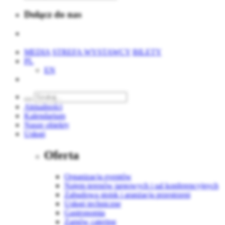
Dołącz do nas
MEDIA
STREFA WYSTAWCY
BILETY
PL
EN
Aktualności
Kalendarium
Nasze obiekty
Usługi
Oferta
Organizacja eventów
Najem terenów targowych i sal konferencyjnych
Zabudowa stoisk i aranżacja przestrzeni
Usługi techniczne
Gastronomia
Zamów catering