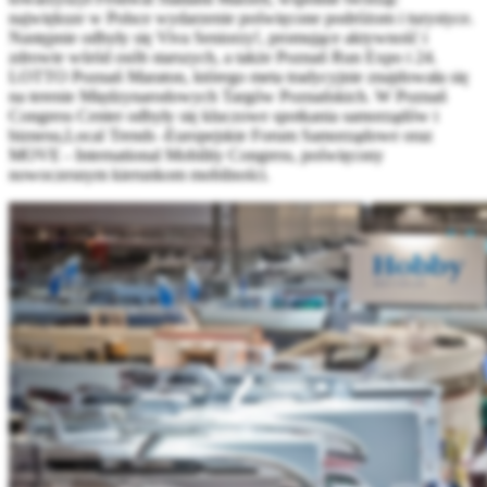
największe w Polsce wydarzenie poświęcone podróżom i turystyce.
Następnie odbyły się Viva Seniorzy!, promujące aktywność i
zdrowie wśród osób starszych, a także Poznań Run Expo i 24.
LOTTO Poznań Maraton, którego meta tradycyjnie znajdowała się
na terenie Międzynarodowych Targów Poznańskich. W Poznań
Congress Center odbyły się kluczowe spotkania samorządów i
biznesu,Local Trends -Europejskie Forum Samorządowe oraz
MOVE - International Mobility Congress, poświęcony
nowoczesnym kierunkom mobilności.