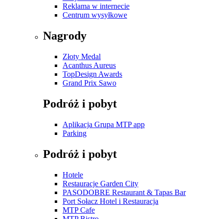
Reklama w internecie
Centrum wysyłkowe
Nagrody
Złoty Medal
Acanthus Aureus
TopDesign Awards
Grand Prix Sawo
Podróż i pobyt
Aplikacja Grupa MTP app
Parking
Podróż i pobyt
Hotele
Restauracje Garden City
PASODOBRE Restaurant & Tapas Bar
Port Sołacz Hotel i Restauracja
MTP Cafe
MTP Bistro