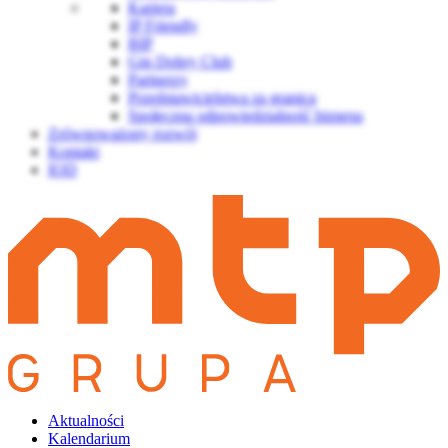
Kariera
IP Friendly
BIP
Gin Dobry Club
Partnerzy
Przedstawicielstwa za granicą
Społeczna odpowiedzialność biznesu
Zrównoważony rozwój
Kontakt
IOD
Aktualności
Kalendarium