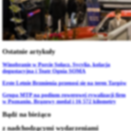
Ostatnie artykuły
Winobranie w Porcie Sołacz. Sycylia, kolacja
degustacyjna i Teatr Ognia SOMA
Erste Letnie Brzmienia przenosi się na teren Targów
Grupa MTP na podium rowerowej rywalizacji firm
w Poznaniu. Brązowy medal i 16 572 kilometry
Bądź na bieżąco
z nadchodzącymi wydarzeniami