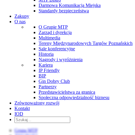
Darmowa Komunikacja Miejska
Standardy bezpieczeństwa
Zakupy
O nas
O Grupie MTP
Zarząd i dyrekcja
Multimedia
Tereny Międzynarodowych Targów Poznańskich
Sale konferencyjne
Historia
Nagrody i wyróżnienia
Kariera
IP Friendly
BIP
Gin Dobry Club
Partnerzy
Przedstawicielstwa za granicą
Społeczna odpowiedzialność biznesu
Zrównoważony rozwój
Kontakt
IOD
Grupa MTP