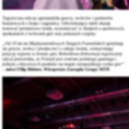
Tegoroczna edycja zgromadziła graczy, twórców i partnerów
branżowych z kraju i zagranicy. Odwiedzający mieli okazję
testować premierowe tytuły, uczestniczyć w finałach e-sportowych,
spotkaniach z twórcami gier oraz pokazach cosplay.
„Od 19 lat na Międzynarodowych Targach Poznańskich spotykają
się gracze, twórcy i producenci z całego świata, wzmacniając
pozycję regionu w branży gier. Rekordowa frekwencja tegorocznej
edycji potwierdza, że Poznań jest centrum polskiego gamingu i
jednym z kluczowych punktów na mapie europejskiego rynku gier”
–
mówi Filip Bittner, Wiceprezes Zarządu Grupy MTP.