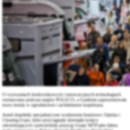
O wyzwaniach środowiskowych i innowacyjnych technologiach
rozmawiano podczas targów POLECO, a Gardenia zaprezentowała
nowe trendy w ogrodnictwie i architekturze krajobrazu.
Jesień dopełniły specjalistyczne wydarzenia branżowe: Optyka i
Cleaning Expo, które przyciągnęły dziesiątki tysięcy
odwiedzających i potwierdziły pozycję Grupy MTP jako lidera