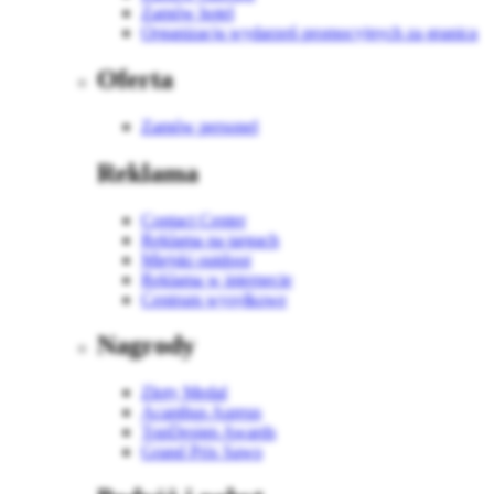
Zamów hotel
Organizacja wydarzeń promocyjnych za granicą
Oferta
Zamów personel
Reklama
Contact Center
Reklama na targach
Miejski outdoor
Reklama w internecie
Centrum wysyłkowe
Nagrody
Złoty Medal
Acanthus Aureus
TopDesign Awards
Grand Prix Sawo