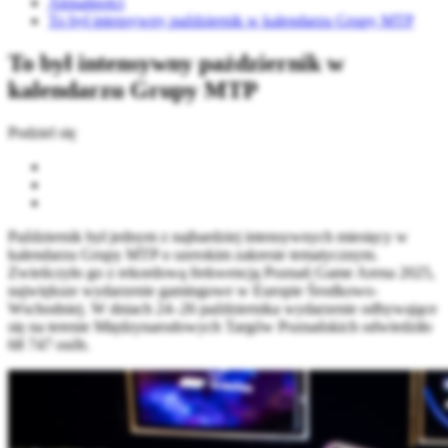
Aktualności
To był intensywny październik w kalendarzu Grupy MTP
To był intensywny październik w
kalendarzu Grupy MTP
Podziel się
Październik był jednym z najbardziej intensywnych miesięcy w
kalendarzu Grupy MTP o szerokim zakresie tematycznym.
Zwieńczyło go z rekordową frekwencją Poznań Game Arena 2025,
największe wydarzenie gamingowe w Europie Środkowo-
Wschodniej. W dniach 24–26 października wydarzenie odbywające
się na terenie Międzynarodowych Targów Poznańskich odwiedziło
68 747 osób.