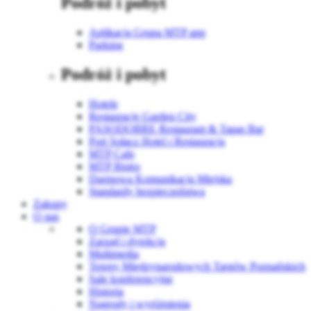
Podróż i pobyt
Aplikacja Grupa MTP app
Parking
Podróż i pobyt
Hotele
Restauracje Garden City
PASODOBRE Restaurant & Tapas Bar
Port Sołacz Hotel i Restauracja
MTP Cafe
MTP Bistro
Darmowa Komunikacja Miejska
Standardy bezpieczeństwa
Zakupy
O nas
O Grupie MTP
Zarząd i dyrekcja
Multimedia
Tereny Międzynarodowych Targów Poznańskich
Sale konferencyjne
Historia
Nagrody i wyróżnienia