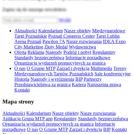
Zapisz się do naszego newslettera
Wyślij
Aktualności
Kalendarium
Nasze obiekty
Międzynarodowe
Targi Poznańskie
Poznań Congress Center
Targi Lublin
Arena Poznań
Pawilon 7A
Nasze rozwiązania
IDEA Expo
City Marketing
Złoty Medal
Wydawnictwa
Oferta
Reklama
Nagrody
Podróż i pobyt
Regulaminy
Standardy bezpieczeństwa
Informacje porządkowe
Organizacja wydarzeń promocyjnych za granicą
O nas
O Grupie MTP
Zarząd i dyrekcja
Multimedia
Tereny
Międzynarodowych Targów Poznańskich
Sale konferencyjne
Historia
Nagrody i wyróżnienia
BIP
Partnerzy
Przedstawicielstwa za granicą
Kariera
Naruszenia prawa
Kontakt
Mapa strony
Aktualności
Kalendarium
Nasze obiekty
Nasze rozwiązania
Aplikacja Grupa MTP app
Regulaminy
Standardy bezpieczeństwa
Organizacja wydarzeń promocyjnych za granicą
Informacje
porządkowe
O nas
O Grupie MTP
Zarząd i dyrekcja
BIP
Kontakt