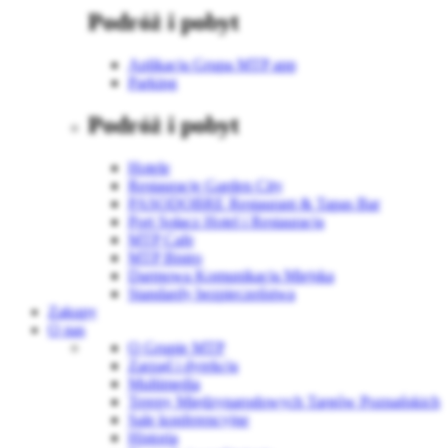
Podróż i pobyt
Aplikacja Grupa MTP app
Parking
Podróż i pobyt
Hotele
Restauracje Garden City
PASODOBRE Restaurant & Tapas Bar
Port Sołacz Hotel i Restauracja
MTP Cafe
MTP Bistro
Darmowa Komunikacja Miejska
Standardy bezpieczeństwa
Zakupy
O nas
O Grupie MTP
Zarząd i dyrekcja
Multimedia
Tereny Międzynarodowych Targów Poznańskich
Sale konferencyjne
Historia