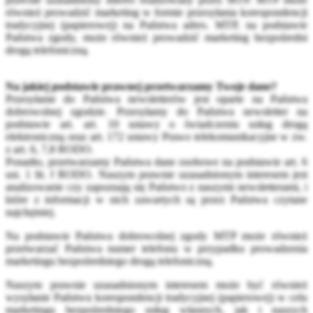
również prowadzić marketing w formie przesyłania korespondencji
tradycyjnej (papierowej) na Państwa adres. MTP, na podstawie
Państwa zgody, może również prowadzić marketing bezpośredni
drogą telefoniczną.
Na jakiej podstawie prawnej przetwarzamy Twoje dane?
Przesyłanie do Państwa newsletterów jest oparte na Państwa
dobrowolnej zgodzie. Przesyłamy do Państwa newsletter na
podstawie art. art. 10 ustawy o świadczeniu usług drogą
elektroniczną oraz art. 172 ustawy Prawo telekomunikacyjne w zw.
z art. 6, 7,8 RODO.
Ponadto, przetwarzamy Państwa dane osobowe na podstawie art. 6
ust. 1 lit. f RODO. Naszym prawnie uzasadnionym interesem jest
analizowanie czy zapoznają się Państwo z naszymi newsletterami, i
które z informacji w nich zawartych są przez Państwa czytane
najchętniej.
Na podstawie Państwa dobrowolnej zgody MTP może również
przetwarzać Państwa numer telefonu w przypadku prowadzenia
marketingu bezpośredniego drogą telefoniczną.
Naszym prawnie uzasadnionym interesem może być również
wysyłanie Państwu korespondencji tradycyjnej (papierowej) w celu
marketingu bezpośredniego usług własnych, jak i naszych