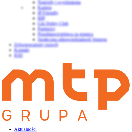
Nagrody i wyróżnienia
Kariera
IP Friendly
BIP
Gin Dobry Club
Partnerzy
Przedstawicielstwa za granicą
Społeczna odpowiedzialność biznesu
Zrównoważony rozwój
Kontakt
IOD
Aktualności