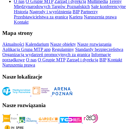
O nas
O Grupie MTP
Zarząd i dyrekcja
Multimedia
Tereny
Międzynarodowych Targów Poznańskich
Sale konferencyjne
Historia
Nagrody i wyróżnienia
BIP
Partnerzy
Przedstawicielstwa za granicą
Kariera
Naruszenia prawa
Kontakt
Mapa strony
Aktualności
Kalendarium
Nasze obiekty
Nasze rozwiązania
Aplikacja Grupa MTP app
Regulaminy
Standardy bezpieczeństwa
Organizacja wydarzeń promocyjnych za granicą
Informacje
porządkowe
O nas
O Grupie MTP
Zarząd i dyrekcja
BIP
Kontakt
Naruszenia prawa
Nasze lokalizacje
Nasze rozwiązania