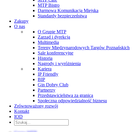
MTP Bistro
Darmowa Komunikacja Miejska
Standardy bezpieczeństwa
Zakupy
O nas
O Grupie MTP
Zarząd i dyrekcja
Multimedia
Tereny Międzynarodowych Targów Poznańskich
Sale konferencyjne
Historia
Nagrody i wyróżnienia
Kariera
IP Friendly
BIP
Gin Dobry Club
Partnerzy
Przedstawicielstwa za granicą
Społeczna odpowiedzialność biznesu
Zrównoważony rozwój
Kontakt
IOD