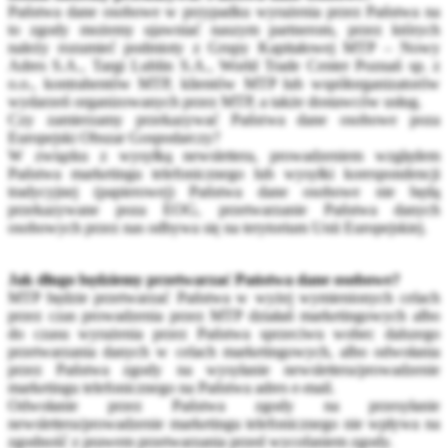
Państwa dane osobowe w przypadku wyrażenia przez Państwa na
to zgody możemy ujawniać naszym partnerom, przez których
należy rozumieć podmioty z Grupy Kapitałowej MTP – Nowy
Adres S.A., Targi Lublin S.A., World Trade Center Poznań sp. z
o.o., kontrahentów MTP, klientów MTP lub współorganizatorów
wydarzeń organizowanych przez MTP, a także dostawców usług.
Czy zamierzamy przekazywać Państwa dane osobowe poza
Europejski Obszar Gospodarczy?
W związku z wysyłką newslettera, prowadzeniem względem
Państwa marketingu telefonicznego lub wysyłki korespondencji
tradycyjnej (papierowej) Państwa dane osobowe nie będą
przekazywane poza EOG, przetwarzanie Państwa danych
osobowych przez nas odbywa się na terytorium Unii Europejskiej.
Jak długo będziemy przetwarzać Państwa dane osobowe?
MTP będzie przetwarzać Państwa w wyżej wymienionych celach
przez czas prowadzenia przez MTP działań marketingowych albo
do czasu wyrażenia przez Państwa sprzeciwu wobec dalszego
przetwarzania danych w celach marketingowych, albo odwołania
przez Państwa zgody na wysyłanie newslettera/prowadzenie
marketingu telefonicznego na Państwa adres e-mail.
Odwołanie przez Państwa zgody na przesyłanie
newslettera/prowadzenie marketingu telefonicznego nie wpływa na
zgodność z prawem przetwarzania przed wycofaniem zgody.