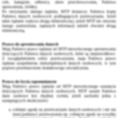
cele, kategorie, odbiorcy, okres przechowywania, Państwa
uprawnienia, źródło).
Po otrzymaniu takiego żądania, MTP dostarczy Państwu kopię
Państwa danych osobowych podlegających przetwarzaniu. Jeżeli
takie żądanie wpływa drogą elektroniczną i jeżeli MTP nie otrzyma
innego zastrzeżenia, żądanych informacji udzieli również drogą
elektroniczną.
Prawo do sprostowania danych
Mają Państwo prawo żądania od MTP niezwłocznego sprostowania
dotyczących Państwa danych osobowych, które są nieprawidłowe.
Z uwzględnieniem celów przetwarzania, maja Państwo prawo
żądania uzupełnienia niekompletnych danych osobowych, w tym
poprzez przedstawienie dodatkowego oświadczenia.
Prawo do bycia zapomnianym
Mają Państwo prawo żądania od MTP niezwłocznego usunięcia
dotyczących Państwa danych osobowych. MTP usunie Państwa
dane osobowe bez zbędnej zwłoki, jeżeli zachodzi jedna z
następujących okoliczności:
cofnięto zgodę na przetwarzanie danych osobowych i nie ma
innej podstawy przetwarzania np. cofnięcie zgody na wysyłkę