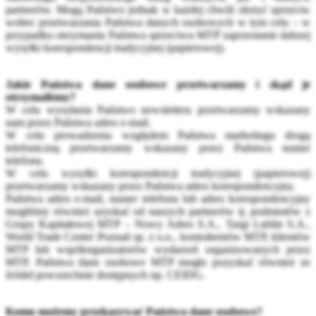
partnerów. Mogą Państwo jednak w każdej chwili złożyć sprzeciw
wobec przetwarzania Państwa danych osobowych w tym celu – w
przypadku otrzymania Państwa sprzeciwu MTP zaprzestanie dalszej
wysyłki korespondencji tradycyjnej (papierowej).
Jakie Państwa dane osobowe przetwarzamy i skąd je
otrzymaliśmy?
W celu wysyłania Państwo newslettera przetwarzamy wskazany
nam przez Państwa adres e-mail.
W celu prowadzenia względem Państwa marketingu drogą
telefoniczną przetwarzamy wskazany przez Państwa numer
telefonu.
W celu wysyłki korespondencji tradycyjnej (papierowej)
przetwarzamy wskazany przez Państwa adres korespondencyjny.
Państwa adres e-mail, numer telefonu lub adres korespondencyjny
mogliśmy również uzyskać od naszych partnerów tj. podmiotów z
Grupy Kapitałowej MTP – Nowy Adres S.A., Targi Lublin S.A.,
World Trade Center Poznań sp. z o.o., kontrahentów MTP, klientów
MTP lub współorganizatorów wydarzeń organizowanych przez
MTP. Państwa dane osobowe MTP mogło pozyskać również ze
źródeł powszechnie dostępnych np. CEIDG.
Komu możemy przekazywać Państwa dane osobowe?