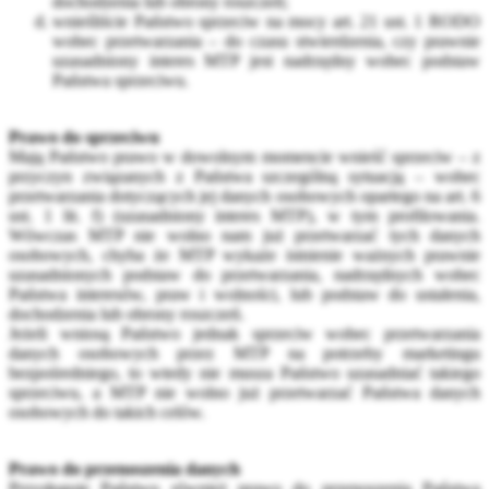
dochodzenia lub obrony roszczeń;
wnieśliście Państwo sprzeciw na mocy art. 21 ust. 1 RODO
wobec przetwarzania – do czasu stwierdzenia, czy prawnie
uzasadniony interes MTP jest nadrzędny wobec podstaw
Państwa sprzeciwu.
Prawo do sprzeciwu
Mają Państwo prawo w dowolnym momencie wnieść sprzeciw – z
przyczyn związanych z Państwa szczególną sytuacją – wobec
przetwarzania dotyczących jej danych osobowych opartego na art. 6
ust. 1 lit. f) (uzasadniony interes MTP), w tym profilowania.
Wówczas MTP nie wolno nam już przetwarzać tych danych
osobowych, chyba że MTP wykaże istnienie ważnych prawnie
uzasadnionych podstaw do przetwarzania, nadrzędnych wobec
Państwa interesów, praw i wolności, lub podstaw do ustalenia,
dochodzenia lub obrony roszczeń.
Jeżeli wniosą Państwo jednak sprzeciw wobec przetwarzania
danych osobowych przez MTP na potrzeby marketingu
bezpośredniego, to wtedy nie musza Państwo uzasadniać takiego
sprzeciwu, a MTP nie wolno już przetwarzać Państwa danych
osobowych do takich celów.
Prawo do przenoszenia danych
Przysługuje Państwu również prawo do przenoszenia Państwa