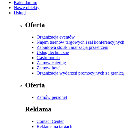
Kalendarium
Nasze obiekty
Usługi
Oferta
Organizacja eventów
Najem terenów targowych i sal konferencyjnych
Zabudowa stoisk i aranżacja przestrzeni
Usługi techniczne
Gastronomia
Zamów catering
Zamów hotel
Organizacja wydarzeń promocyjnych za granicą
Oferta
Zamów personel
Reklama
Contact Center
Reklama na targach