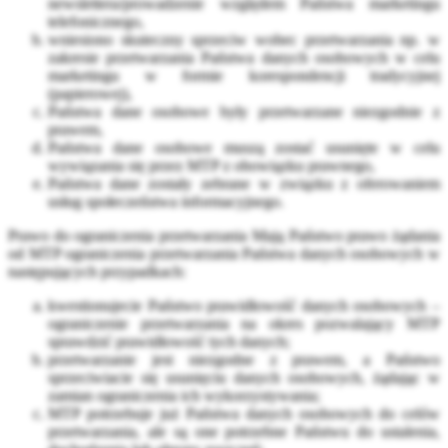
newslettera/prowadzenie względem Państwa marketingu
telefonicznego,
wniesiono skuteczny sprzeciw wobec przetwarzania np. w
zakresie przetwarzania Państwa danych osobowych w celu
marketingu w formie korespondencji tradycyjnej
(papierowej),
Państwa dane osobowe były przetwarzane niezgodnie z
prawem,
Państwa dane osobowe muszą zostać usunięte w celu
wywiązania się przez MTP z obowiązku prawnego,
Państwa dane zostały zebrane w związku z oferowaniem
usług społeczeństwa informacyjnego.
Prawo do ograniczenia przetwarzania Mają Państwo prawo żądania
od MTP ograniczenia przetwarzania Państwa danych osobowych w
następujących przypadkach:
kwestionujecie Państwo prawidłowość danych osobowych –
ograniczenie przetwarzania na okres pozwalający MTP
sprawdzić prawidłowość tych danych;
przetwarzanie jest niezgodne z prawem, a Państwo
sprzeciwiacie się usunięciu danych osobowych, żądając w
zamian ograniczenia ich wykorzystywania;
MTP potrzebuje już Państwa danych osobowych do celów
przetwarzania, ale są one potrzebne Państwu do ustalenia,