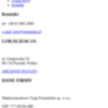
Grupa MTP
Kontakt
Kontakt
tel. +48 61 869 2000
e-mail:
info@grupamtp.pl
LOKALIZACJA
ul. Głogowska 10
60-734 Poznań, Polska
SPRAWDŹ DOJAZD
DANE FIRMY
Międzynarodowe Targi Poznańskie sp. z o.o.
NIP:
777-00-00-488