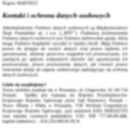
Regon:
004870933
Kontakt i ochrona danych osobowych
Administratorem Państwa danych osobowych są Międzynarodowe
Targi Poznańskie sp. z o.o. („MTP”). Podstawą przetwarzania
Państwa danych osobowych jest Państwa dobrowolna zgoda, którą
mogą Państwo bezpłatnie wycofać w każdej chwili. Mają Państwo
prawo do dostępu do swoich danych oraz prawo żądania ich
sprostowania, złożenia sprzeciwu względem ich przetwarzania, ich
usunięcia po upływie wskazanych okresów lub ograniczenia ich
przetwarzania, prawo przenoszenia danych, jak również prawo
wniesienia skargi do organu nadzorczego zajmującego się ochroną
danych osobowych.
Gdzie się znajdujemy?
Nasza siedziba znajduje się w Poznaniu, ul. Głogowska 10, 60-734
Poznań. Spółka jest wpisana do Rejestru Przedsiębiorców
Krajowego Rejestru Sądowego przez Sąd Rejonowy Poznań –
Nowe Miasto i Wilda w Poznaniu, VIII Wydział Gospodarczy
Krajowego Rejestru Sądowego, pod numerem KRS 0000202703
oraz rejestru czynnych podatników VAT- NIP 777-00-00-488,
kapitał zakładowy – 434.256.000,00 PLN.