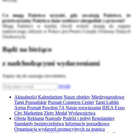
Co mogą Państwo uczynić, gdy uważają Państwo, że
przetwarzamy Państwa dane osobowe niezgodnie z prawem?
Mogą Państwo w każdej chwili wnieść skargę do organu
nadzorczego, którym w Polsce jest Prezes Urzędu Ochrony Danych
Osobowych.
Bądź na bieżąco
z nadchodzącymi wydarzeniami
Zapisz się do naszego newslettera
Wyślij
Aktualności
Kalendarium
Nasze obiekty
Międzynarodowe
Targi Poznańskie
Poznań Congress Center
Targi Lublin
Arena Poznań
Pawilon 7A
Nasze rozwiązania
IDEA Expo
City Marketing
Złoty Medal
Wydawnictwa
Oferta
Reklama
Nagrody
Podróż i pobyt
Regulaminy
Standardy bezpieczeństwa
Informacje porządkowe
Organizacja wydarzeń promocyjnych za granicą