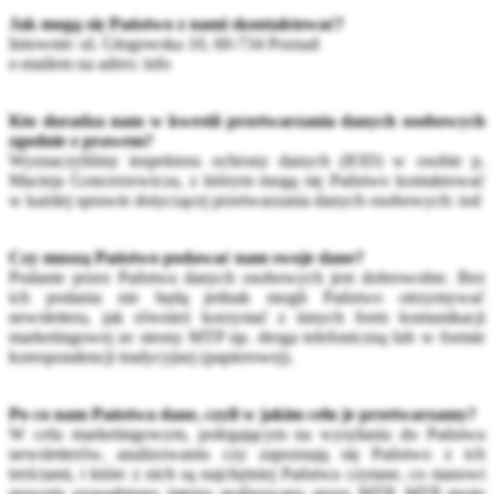
Jak mogą się Państwo z nami skontaktować?
listownie: ul. Głogowska 10, 60-734 Poznań
e-mailem na adres: info
Kto doradza nam w kwestii przetwarzania danych osobowych
zgodnie z prawem?
Wyznaczyliśmy inspektora ochrony danych (IOD) w osobie p.
Macieja Goncerzewicza, z którym mogą się Państwo kontaktować
w każdej sprawie dotyczącej przetwarzania danych osobowych: iod
Czy muszą Państwo podawać nam swoje dane?
Podanie przez Państwa danych osobowych jest dobrowolne. Bez
ich podania nie będą jednak mogli Państwo otrzymywać
newslettera, jak również korzystać z innych form komunikacji
marketingowej ze strony MTP np. droga telefoniczną lub w formie
korespondencji tradycyjnej (papierowej).
Po co nam Państwa dane, czyli w jakim celu je przetwarzamy?
W celu marketingowym, polegającym na wysyłaniu do Państwa
newsletterów, analizowaniu czy zapoznają się Państwo z ich
treściami, i które z nich są najchętniej Państwa czytane, co stanowi
prawnie uzasadniony interes realizowany przez MTP. MTP może