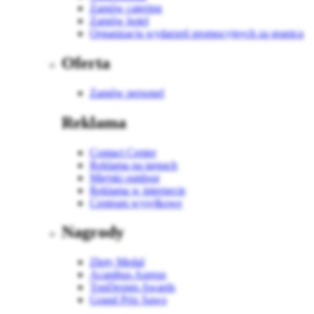
Zamów catering
Zamów hotel
Organizacja wydarzeń promocyjnych za granicą
Oferta
Zamów personel
Reklama
Contact Center
Reklama na targach
Miejski outdoor
Reklama w internecie
Centrum wysyłkowe
Nagrody
Złoty Medal
Acanthus Aureus
TopDesign Awards
Grand Prix Sawo