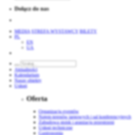
Dołącz do nas
MEDIA
STREFA WYSTAWCY
BILETY
PL
EN
UA
Aktualności
Kalendarium
Nasze obiekty
Usługi
Oferta
Organizacja eventów
Najem terenów targowych i sal konferencyjnych
Zabudowa stoisk i aranżacja przestrzeni
Usługi techniczne
Gastronomia