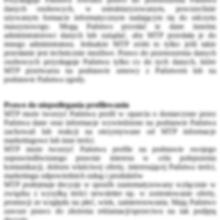
danych osobowych, w ustrukturyzowanym, powszechnie
używanym formacie informatycznym nadającym się do odczytu
maszynowego. Mogą Państwo przesłać te dane innemu
administratorowi danych lub zażądać, aby MTP przesłała je do
innego administratora. Jednakże MTP zrobi to tylko jeśli takie
przesłanie jest technicznie możliwe. Prawo do przenoszenia danych
osobowych przysługuje Państwu tylko co do tych danych, które
MTP przetwarza na podstawie umowy z Państwem lub na
podstawie Państwa zgody.
Prawo do niepodlegania profilowaniu
MTP może tworzyć Państwa profil w oparciu o dostarczone przez
Państwa dane oraz informacje wywiedzione na podstawie Państwa
zachowań lub reakcji na otrzymywane od MTP informacje
marketingowe lub inne treści.
MTP może tworzyć Państwa profile na podstawie swojego
usprawiedliwionego prawnie interesu w celu polepszenia
komunikacji, doboru właściwej oferty, interesującej Państwa treści,
marketingu odpowiednich usług i produktów
MTP podejmuje decyzje w sposób zautomatyzowany wyłącznie w
związku z wysyłką treści newsletter np. w zorientowanie oferty,
promocji ze względu na płeć, wiek, zainteresowania. Mają Państwo
zawsze prawo do złożenia reklamacji/sprzeciwu na tak podjętą
decyzję.