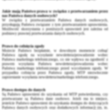
Jakie mają Państwo prawa w związku z przetwarzaniem przez
nas Państwa danych osobowych?
W związku z przetwarzaniem Państwa danych osobowych,
przysługują Państwu związane z tym przetwarzaniem uprawnienia.
Możliwość skorzystania z poniższych uprawnień jest zależna od
podstawy prawnej przetwarzania danych osobowych.
Prawo do cofnięcia zgody
Możecie Państwo bezpłatnie, w dowolnym momencie cofnąć
Państwa zgodę na wysyłanie newslettera/prowadzenie wobec
Państwa marketingu telefonicznego, co nie wpływa na zgodność z
prawem wysyłania Państwu newslettera/prowadzenia wobec
Państwa marketingu telefonicznego przed wycofaniem zgody. W
przypadku cofnięcia przez Państwa zgody, MTP niezwłocznie
zaprzestanie wysyłania newslettera/marketingu telefonicznego.
Prawo dostępu do danych
Są Państwo uprawnieni do uzyskania od MTP potwierdzenia, czy
przetwarzane są Państwa dane osobowe. Jeżeli ma to miejsce,
jesteście Państwo uprawnieni do uzyskania dostępu do dotyczących
Państwa danych osobowych oraz dodatkowych informacji (m, in.