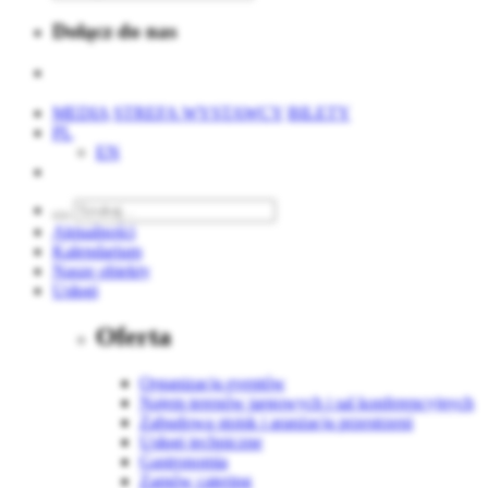
Dołącz do nas
MEDIA
STREFA WYSTAWCY
BILETY
PL
EN
Aktualności
Kalendarium
Nasze obiekty
Usługi
Oferta
Organizacja eventów
Najem terenów targowych i sal konferencyjnych
Zabudowa stoisk i aranżacja przestrzeni
Usługi techniczne
Gastronomia
Zamów catering