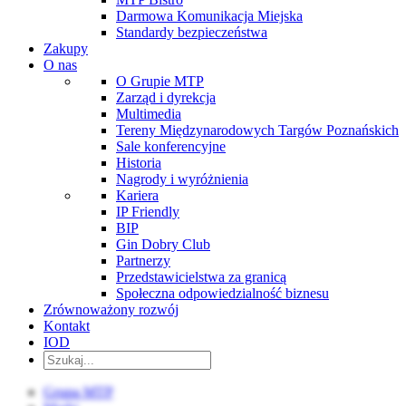
Darmowa Komunikacja Miejska
Standardy bezpieczeństwa
Zakupy
O nas
O Grupie MTP
Zarząd i dyrekcja
Multimedia
Tereny Międzynarodowych Targów Poznańskich
Sale konferencyjne
Historia
Nagrody i wyróżnienia
Kariera
IP Friendly
BIP
Gin Dobry Club
Partnerzy
Przedstawicielstwa za granicą
Społeczna odpowiedzialność biznesu
Zrównoważony rozwój
Kontakt
IOD
Grupa MTP