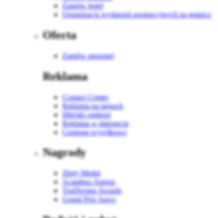
Zamów hotel
Organizacja wydarzeń promocyjnych za granicą
Oferta
Zamów personel
Reklama
Contact Center
Reklama na targach
Miejski outdoor
Reklama w internecie
Centrum wysyłkowe
Nagrody
Złoty Medal
Acanthus Aureus
TopDesign Awards
Grand Prix Sawo