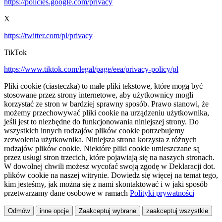
https://policies.google.com/privacy
X
https://twitter.com/pl/privacy
TikTok
https://www.tiktok.com/legal/page/eea/privacy-policy/pl
Pliki cookie (ciasteczka) to małe pliki tekstowe, które mogą być
stosowane przez strony internetowe, aby użytkownicy mogli
korzystać ze stron w bardziej sprawny sposób. Prawo stanowi, że
możemy przechowywać pliki cookie na urządzeniu użytkownika,
jeśli jest to niezbędne do funkcjonowania niniejszej strony. Do
wszystkich innych rodzajów plików cookie potrzebujemy
zezwolenia użytkownika. Niniejsza strona korzysta z różnych
rodzajów plików cookie. Niektóre pliki cookie umieszczane są
przez usługi stron trzecich, które pojawiają się na naszych stronach.
W dowolnej chwili możesz wycofać swoją zgodę w Deklaracji dot.
plików cookie na naszej witrynie. Dowiedz się więcej na temat tego,
kim jesteśmy, jak można się z nami skontaktować i w jaki sposób
przetwarzamy dane osobowe w ramach
Polityki prywatności
Odmów
inne opcje
Zaakceptuj wybrane
zaakceptuj wszystkie