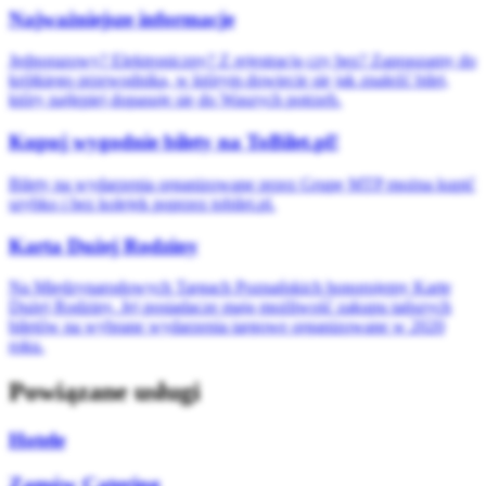
Najważniejsze informacje
Jednorazowy? Elektroniczny? Z rejestracją czy bez? Zapraszamy do
krótkiego przewodnika, w którym dowiecie się jak znaleźć bilet,
który najlepiej dopasuje się do Waszych potrzeb.
Kupuj wygodnie bilety na ToBilet.pl!
Bilety na wydarzenia organizowane przez Grupę MTP można kupić
szybko i bez kolejek poprzez tobilet.pl.
Karta Dużej Rodziny
Na Międzynarodowych Targach Poznańskich honorujemy Kartę
Dużej Rodziny. Jej posiadacze mają możliwość zakupu tańszych
biletów na wybrane wydarzenia targowe organizowane w 2020
roku.
Powiązane usługi
Hotele
Zamów Catering