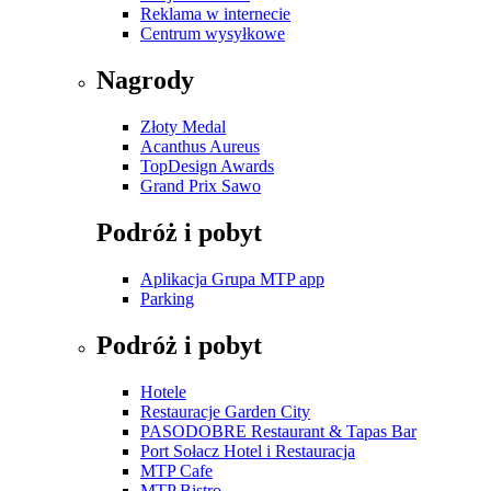
Reklama w internecie
Centrum wysyłkowe
Nagrody
Złoty Medal
Acanthus Aureus
TopDesign Awards
Grand Prix Sawo
Podróż i pobyt
Aplikacja Grupa MTP app
Parking
Podróż i pobyt
Hotele
Restauracje Garden City
PASODOBRE Restaurant & Tapas Bar
Port Sołacz Hotel i Restauracja
MTP Cafe
MTP Bistro