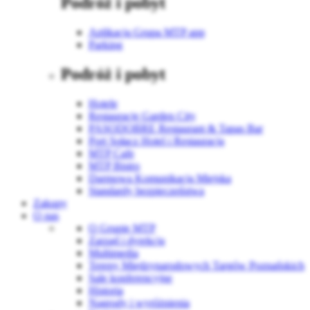
Podróż i pobyt
Aplikacja Grupa MTP app
Parking
Podróż i pobyt
Hotele
Restauracje Garden City
PASODOBRE Restaurant & Tapas Bar
Port Sołacz Hotel i Restauracja
MTP Cafe
MTP Bistro
Darmowa Komunikacja Miejska
Standardy bezpieczeństwa
Zakupy
O nas
O Grupie MTP
Zarząd i dyrekcja
Multimedia
Tereny Międzynarodowych Targów Poznańskich
Sale konferencyjne
Historia
Nagrody i wyróżnienia