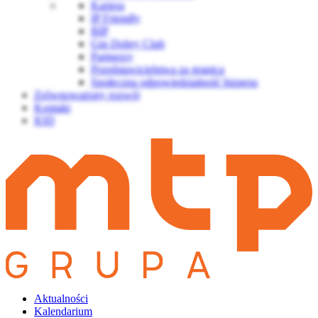
Kariera
IP Friendly
BIP
Gin Dobry Club
Partnerzy
Przedstawicielstwa za granicą
Społeczna odpowiedzialność biznesu
Zrównoważony rozwój
Kontakt
IOD
Aktualności
Kalendarium