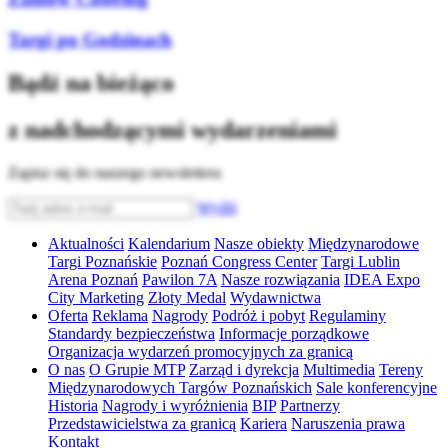
Targi po Godzinach
Bądź na bieżąco
z nadchodzącymi wydarzeniami
Zapisz się do naszego newslettera
Wyślij
Aktualności
Kalendarium
Nasze obiekty
Międzynarodowe
Targi Poznańskie
Poznań Congress Center
Targi Lublin
Arena Poznań
Pawilon 7A
Nasze rozwiązania
IDEA Expo
City Marketing
Złoty Medal
Wydawnictwa
Oferta
Reklama
Nagrody
Podróż i pobyt
Regulaminy
Standardy bezpieczeństwa
Informacje porządkowe
Organizacja wydarzeń promocyjnych za granicą
O nas
O Grupie MTP
Zarząd i dyrekcja
Multimedia
Tereny
Międzynarodowych Targów Poznańskich
Sale konferencyjne
Historia
Nagrody i wyróżnienia
BIP
Partnerzy
Przedstawicielstwa za granicą
Kariera
Naruszenia prawa
Kontakt