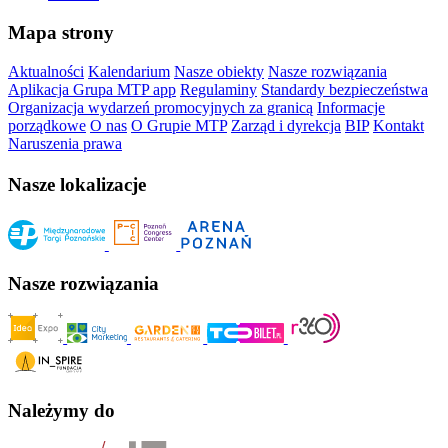
Mapa strony
Aktualności
Kalendarium
Nasze obiekty
Nasze rozwiązania
Aplikacja Grupa MTP app
Regulaminy
Standardy bezpieczeństwa
Organizacja wydarzeń promocyjnych za granicą
Informacje
porządkowe
O nas
O Grupie MTP
Zarząd i dyrekcja
BIP
Kontakt
Naruszenia prawa
Nasze lokalizacje
Nasze rozwiązania
Należymy do