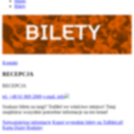
Marki
Bilety
Kontakt
RECEPCJA
RECEPCJA
tel.
+48 61 869 2000
e-mail.
info
Szukasz biletu na targi? Trafiłeś we właściwe miejsce! Tutaj
znajdziesz wszystkie potrzebne informacje na ten temat!
Najważniejsze informacje
Kupuj wygodnie bilety na ToBilet.pl!
Karta Dużej Rodziny