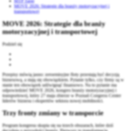
MTP Targi
MOVE 2026: Strategie dla branży motoryzacyjnej i
transportowej
MOVE 2026: Strategie dla branży
motoryzacyjnej i transportowej
Podziel się
Przepisy mówią jasno: zeroemisyjne floty przestają być decyzją
biznesową, a stają się obowiązkiem. Pytanie tylko, czy firmy są w
stanie ten obowiązek udźwignąć finansowo. Na to pytanie ma
odpowiedzieć MOVE 2026, kongres branży motoryzacyjnej i
transportowej, który 27 maja zbierze w Poznań Congress Center
liderów biznesu i ekspertów sektora nowej mobilności.
Trzy fronty zmiany w transporcie
Program kongresu skupia się na trzech obszarach, które dziś
decydują o przyszłości branży. Pierwszy to transformacja