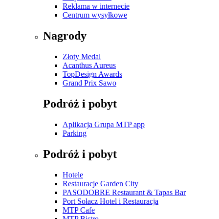
Reklama w internecie
Centrum wysyłkowe
Nagrody
Złoty Medal
Acanthus Aureus
TopDesign Awards
Grand Prix Sawo
Podróż i pobyt
Aplikacja Grupa MTP app
Parking
Podróż i pobyt
Hotele
Restauracje Garden City
PASODOBRE Restaurant & Tapas Bar
Port Sołacz Hotel i Restauracja
MTP Cafe
MTP Bistro