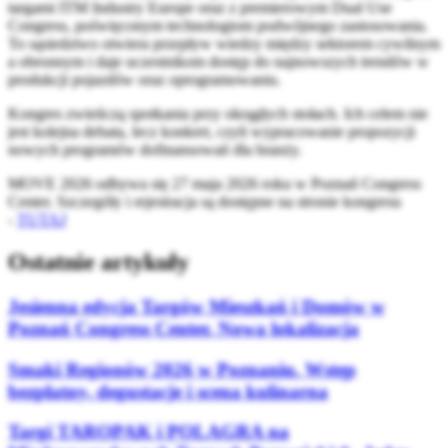
targami ITM Industry Europe oraz z premierowym Dual Use
Congress, poświęconym technologiom podwójnego zastosowania.
To sąsiedztwo otwiera przepływ wiedzy między sektorem cywilnym
a obronnym i daje uczestnikom dostęp do najnowszych trendów w
produkcji pojazdów oraz oprogramowaniu.
Kongres zwieńczą spotkania przy okrągłych stołach. Ich celem nie
jest kolejna debata, lecz konkret, czyli wypracowanie propozycji
nowych programów dofinansowań dla branży.
MOVE 2026 odbywa się 27 maja 2026 roku w Poznań Congress
Center. Szczegóły i rejestracja są dostępne na stronie kongresu
-
TUTAJ
Ostatnie artykuły
Jesienna edycja Targów Mieszkań i Domów w
Poznań Congress Center. Nowa lokalizacja
Smaki Regionów 2026 w Poznaniu. Wstęp
bezpłatny, degustacje i scena kulinarna
Targi TAROPAK i POLAGRA na