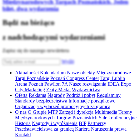
Międzynarodowych Targach Poznańskich. Jeden
bilet, dwa wydarzenia
Bądź na bieżąco
z nadchodzącymi wydarzeniami
Zapisz się do naszego newslettera
Wyślij
Aktualności
Kalendarium
Nasze obiekty
Międzynarodowe
Targi Poznańskie
Poznań Congress Center
Targi Lublin
Arena Poznań
Pawilon 7A
Nasze rozwiązania
IDEA Expo
City Marketing
Złoty Medal
Wydawnictwa
Oferta
Reklama
Nagrody
Podróż i pobyt
Regulaminy
Standardy bezpieczeństwa
Informacje porządkowe
Organizacja wydarzeń promocyjnych za granicą
O nas
O Grupie MTP
Zarząd i dyrekcja
Multimedia
Tereny
Międzynarodowych Targów Poznańskich
Sale konferencyjne
Historia
Nagrody i wyróżnienia
BIP
Partnerzy
Przedstawicielstwa za granicą
Kariera
Naruszenia prawa
Kontakt