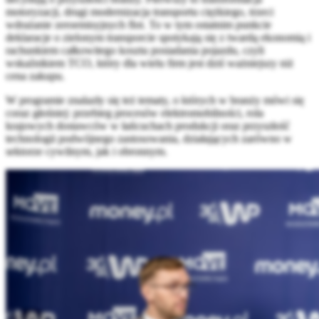
motoryzacji, drugi modernizacja transportu ciężkiego, trzeci
wdrażanie zeroemisyjnych flot. To w tym ostatnim punkcie
deklaracje o zielonym transporcie spotykają się z twardą ekonomią i
rachunkiem całkowitego kosztu posiadania pojazdu, czyli
wskaźnikiem TCO, który dla wielu firm jest dziś ważniejszy niż
cena zakupu.
W programie znalazły się też tematy, o których w branży mówi się
coraz głośniej: przebieg procesów elektromobilności, rola
krajowych dostawców w łańcuchach produkcji oraz przyszłość
technologii podwójnego zastosowania, działających zarówno w
sektorze cywilnym, jak i obronnym.