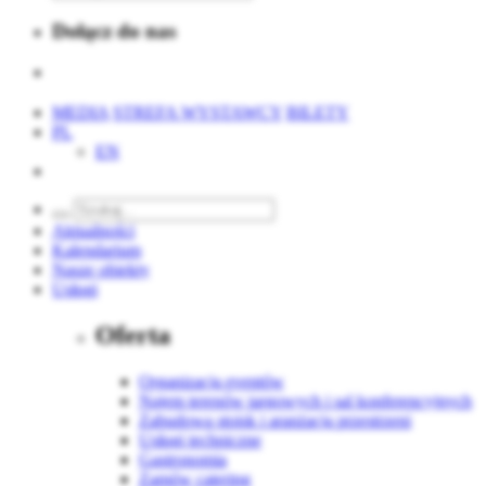
Dołącz do nas
MEDIA
STREFA WYSTAWCY
BILETY
PL
EN
Aktualności
Kalendarium
Nasze obiekty
Usługi
Oferta
Organizacja eventów
Najem terenów targowych i sal konferencyjnych
Zabudowa stoisk i aranżacja przestrzeni
Usługi techniczne
Gastronomia
Zamów catering