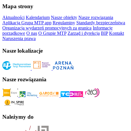
Mapa strony
Aktualności
Kalendarium
Nasze obiekty
Nasze rozwiązania
Aplikacja Grupa MTP app
Regulaminy
Standardy bezpieczeństwa
Organizacja wydarzeń promocyjnych za granicą
Informacje
porządkowe
O nas
O Grupie MTP
Zarząd i dyrekcja
BIP
Kontakt
Naruszenia prawa
Nasze lokalizacje
Nasze rozwiązania
Należymy do