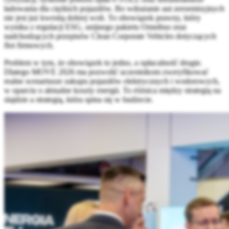
ładowania dla ciężkich pojazdów. Bo wdrażanie aut zeroemisyjnych
nie jest już kwestią dobrej woli. To obowiązek prawny, który
wynika z regulacji ESG, unijnego pakietu Omnibus oraz
nadchodzących przepisów Clean Corporate Vehicles dotyczących
flot firmowych.
Problem w tym, że obowiązek to jedno, a opłacalność drugie.
Dlatego MOVE 2026 ma pozwolić uczestnikom zweryfikować
realne scenariusze zakupu pojazdów elektrycznych i wodorowych,
w oparciu o aktualne koszty energii. To różnica między strategią na
slajdzie a strategią, która spina się w budżecie.