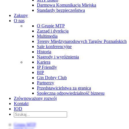
Darmowa Komunikacja Miejska
Standardy bezpieczeństwa
Zakupy
O nas
O Grupie MTP
Zarząd i dyrekcja
Multimedia
Tereny Międzynarodowych Targów Poznańskich
Sale konferencyjne
Historia
Nagrody i wyróżnienia
Kariera
IP Friendly
BIP
Gin Dobry Club
Partnerzy
Przedstawicielstwa za granicą
Społeczna odpowiedzialność biznesu
Zrównoważony rozwój
Kontakt
IOD
Grupa MTP