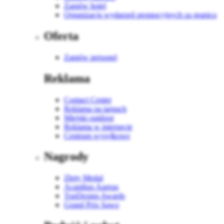
Zamów hotel
Organizacja wydarzeń promocyjnych za granicą
Oferta
Zamów personel
Reklama
Contact Center
Reklama na targach
Miejski outdoor
Reklama w internecie
Centrum wysyłkowe
Nagrody
Złoty Medal
Acanthus Aureus
TopDesign Awards
Grand Prix Sawo