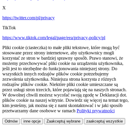
X
https://twitter.com/pl/privacy
TikTok
https://www.tiktok.com/legal/page/eea/privacy-policy/pl
Pliki cookie (ciasteczka) to małe pliki tekstowe, które mogą być
stosowane przez strony internetowe, aby użytkownicy mogli
korzystać ze stron w bardziej sprawny sposób. Prawo stanowi, że
możemy przechowywać pliki cookie na urządzeniu użytkownika,
jeśli jest to niezbędne do funkcjonowania niniejszej strony. Do
wszystkich innych rodzajów plików cookie potrzebujemy
zezwolenia użytkownika. Niniejsza strona korzysta z różnych
rodzajów plików cookie. Niektóre pliki cookie umieszczane są
przez usługi stron trzecich, które pojawiają się na naszych stronach.
W dowolnej chwili możesz wycofać swoją zgodę w Deklaracji dot.
plików cookie na naszej witrynie. Dowiedz się więcej na temat tego,
kim jesteśmy, jak można się z nami skontaktować i w jaki sposób
przetwarzamy dane osobowe w ramach
Polityki prywatności
Odmów
inne opcje
Zaakceptuj wybrane
zaakceptuj wszystkie