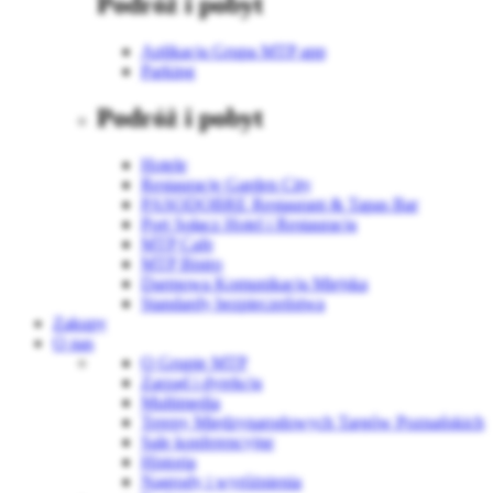
Podróż i pobyt
Aplikacja Grupa MTP app
Parking
Podróż i pobyt
Hotele
Restauracje Garden City
PASODOBRE Restaurant & Tapas Bar
Port Sołacz Hotel i Restauracja
MTP Cafe
MTP Bistro
Darmowa Komunikacja Miejska
Standardy bezpieczeństwa
Zakupy
O nas
O Grupie MTP
Zarząd i dyrekcja
Multimedia
Tereny Międzynarodowych Targów Poznańskich
Sale konferencyjne
Historia
Nagrody i wyróżnienia