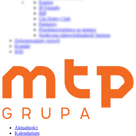
Kariera
IP Friendly
BIP
Gin Dobry Club
Partnerzy
Przedstawicielstwa za granicą
Społeczna odpowiedzialność biznesu
Zrównoważony rozwój
Kontakt
IOD
Aktualności
Kalendarium