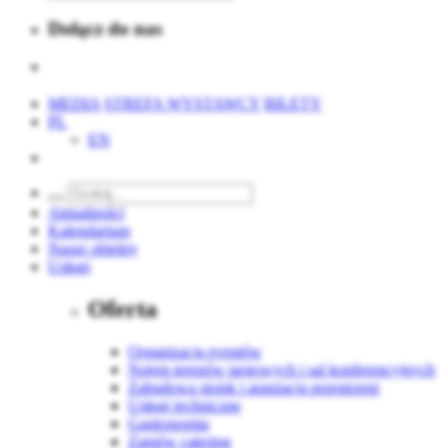
Dołącz do nas
MEDIA
STREFA WYSTAWCY
BILETY
PL
EN
Aktualności
Kalendarium
Nasze obiekty
Usługi
Oferta
Organizacja eventów
Najem terenów targowych i sal konferencyjnych
Zabudowa stoisk i aranżacja przestrzeni
Usługi techniczne
Gastronomia
Zamów catering