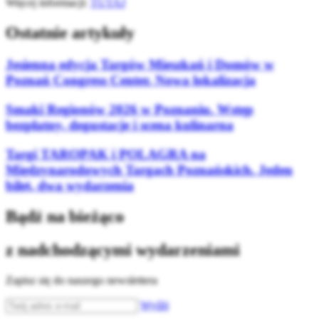
Więcej informacji:
TUTAJ
Ostatnie artykuły
Jesienna edycja Targów Mieszkań i Domów w
Poznań Congress Center. Nowa lokalizacja
Smaki Regionów 2026 w Poznaniu. Wstęp
bezpłatny, degustacje i scena kulinarna
Targi TAROPAK i POLAGRA na
Międzynarodowych Targach Poznańskich. Jeden
bilet, dwa wydarzenia
Bądź na bieżąco
z nadchodzącymi wydarzeniami
Zapisz się do naszego newslettera
Wyślij