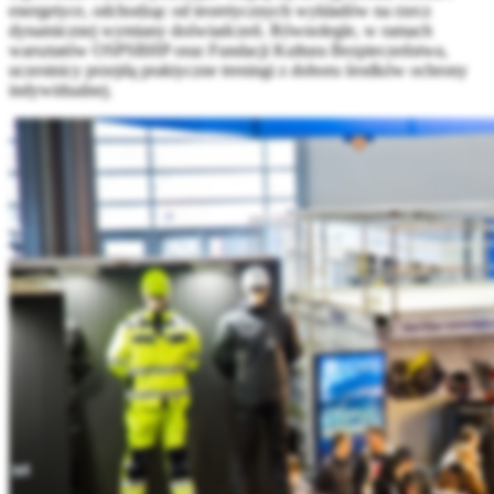
energetyce, odchodząc od teoretycznych wykładów na rzecz
dynamicznej wymiany doświadczeń. Równolegle, w ramach
warsztatów OSPSBHP oraz Fundacji Kultura Bezpieczeństwa,
uczestnicy przejdą praktyczne treningi z doboru środków ochrony
indywidualnej.