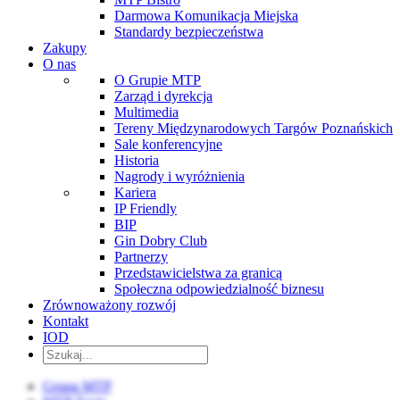
Darmowa Komunikacja Miejska
Standardy bezpieczeństwa
Zakupy
O nas
O Grupie MTP
Zarząd i dyrekcja
Multimedia
Tereny Międzynarodowych Targów Poznańskich
Sale konferencyjne
Historia
Nagrody i wyróżnienia
Kariera
IP Friendly
BIP
Gin Dobry Club
Partnerzy
Przedstawicielstwa za granicą
Społeczna odpowiedzialność biznesu
Zrównoważony rozwój
Kontakt
IOD
Grupa MTP