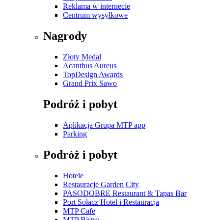
Reklama w internecie
Centrum wysyłkowe
Nagrody
Złoty Medal
Acanthus Aureus
TopDesign Awards
Grand Prix Sawo
Podróż i pobyt
Aplikacja Grupa MTP app
Parking
Podróż i pobyt
Hotele
Restauracje Garden City
PASODOBRE Restaurant & Tapas Bar
Port Sołacz Hotel i Restauracja
MTP Cafe
MTP Bistro