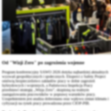
Od "Wizji Zero" po zagrożenia wojenne
Program konferencyjny SAWO 2026 dotyka najbardziej aktualnych
wyzwań geopolitycznych i społecznych. Eksperci z Safety Project
omówią bezpieczeństwo zakładów pracy w dobie zagrożeń
hybrydowych i wojennych, a Państwowa Inspekcja Pracy
przedstawi strategię „Wizja Zero”, skupioną na realnym
zaangażowaniu pracowników w poprawę warunków pracy.
Uzupełnieniem jest analiza dobrostanu oraz wpływu zmian klimatu i
cyfryzacji na rynek pracy prowadzona przez CIOP-PIB.