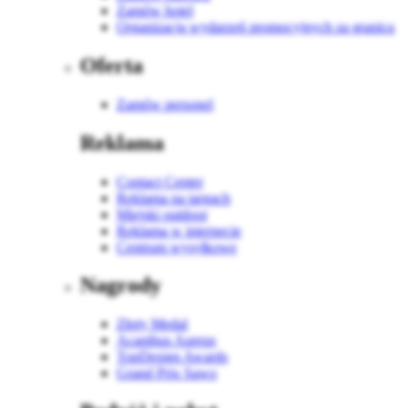
Zamów hotel
Organizacja wydarzeń promocyjnych za granicą
Oferta
Zamów personel
Reklama
Contact Center
Reklama na targach
Miejski outdoor
Reklama w internecie
Centrum wysyłkowe
Nagrody
Złoty Medal
Acanthus Aureus
TopDesign Awards
Grand Prix Sawo