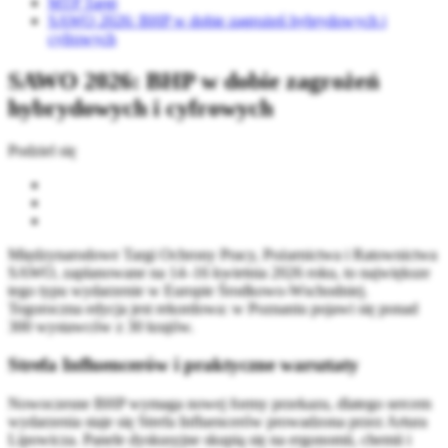
MTP Targi
SAWO 2026: BHP w dobie zagrożeń hybrydowych i
cyfrowych
SAWO 2026: BHP w dobie zagrożeń
hybrydowych i cyfrowych
Podziel się
Międzynarodowe Targi Ochrony Pracy, Pożarnictwa i Ratownictwa
SAWO, zaplanowane na 14–16 kwietnia 2026 roku, to największe
tego typu wydarzenie w Europie Środkowo-Wschodniej.
Tegoroczna edycja jest rekordowa: w Poznaniu pojawi się ponad
300 wystawców z 30 krajów.
Strefa Influencerów i praktyczne warsztaty
Nowoczesne BHP wymaga nowej formy przekazu, dlatego sercem
wydarzenia staje się Strefa Influencerów prowadzona przez Artura
Lipowicza. Panele dyskusyjne skupią się na ergonomii, chemii i