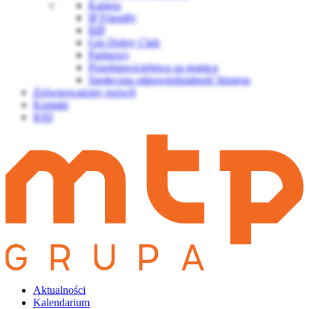
Kariera
IP Friendly
BIP
Gin Dobry Club
Partnerzy
Przedstawicielstwa za granicą
Społeczna odpowiedzialność biznesu
Zrównoważony rozwój
Kontakt
IOD
Aktualności
Kalendarium