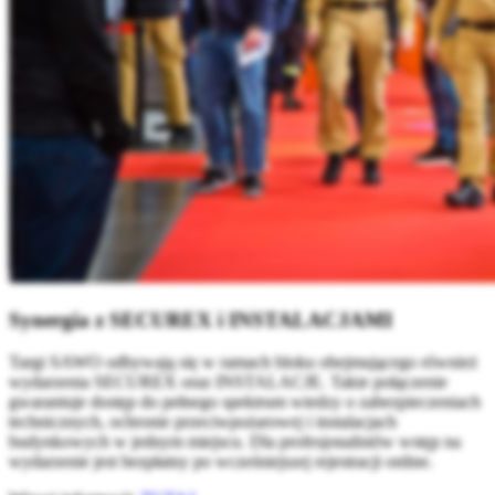
Synergia z SECUREX i INSTALACJAMI
Targi SAWO odbywają się w ramach bloku obejmującego również
wydarzenia SECUREX oraz INSTALACJE. Takie połączenie
gwarantuje dostęp do pełnego spektrum wiedzy o zabezpieczeniach
technicznych, ochronie przeciwpożarowej i instalacjach
budynkowych w jednym miejscu. Dla profesjonalistów wstęp na
wydarzenie jest bezpłatny po wcześniejszej rejestracji online.