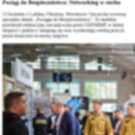
Pociąg do Bezpieczeństwa: Networking w ruchu
13 kwietnia z Lublina, Olsztyna, Wrocławia i Szczecina wyruszą
specjalne składy „Pociągu do Bezpieczeństwa”. To mobilna
przestrzeń edukacyjna zawiadywana przez OSPSBHP, w której
eksperci i praktycy integrują się oraz wymieniają wiedzą jeszcze
przed dotarciem na tereny targowe.