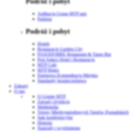
Podróż i pobyt
Aplikacja Grupa MTP app
Parking
Podróż i pobyt
Hotele
Restauracje Garden City
PASODOBRE Restaurant & Tapas Bar
Port Sołacz Hotel i Restauracja
MTP Cafe
MTP Bistro
Darmowa Komunikacja Miejska
Standardy bezpieczeństwa
Zakupy
O nas
O Grupie MTP
Zarząd i dyrekcja
Multimedia
Tereny Międzynarodowych Targów Poznańskich
Sale konferencyjne
Historia
Nagrody i wyróżnienia