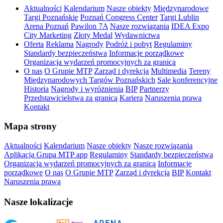
Aktualności
Kalendarium
Nasze obiekty
Międzynarodowe
Targi Poznańskie
Poznań Congress Center
Targi Lublin
Arena Poznań
Pawilon 7A
Nasze rozwiązania
IDEA Expo
City Marketing
Złoty Medal
Wydawnictwa
Oferta
Reklama
Nagrody
Podróż i pobyt
Regulaminy
Standardy bezpieczeństwa
Informacje porządkowe
Organizacja wydarzeń promocyjnych za granicą
O nas
O Grupie MTP
Zarząd i dyrekcja
Multimedia
Tereny
Międzynarodowych Targów Poznańskich
Sale konferencyjne
Historia
Nagrody i wyróżnienia
BIP
Partnerzy
Przedstawicielstwa za granicą
Kariera
Naruszenia prawa
Kontakt
Mapa strony
Aktualności
Kalendarium
Nasze obiekty
Nasze rozwiązania
Aplikacja Grupa MTP app
Regulaminy
Standardy bezpieczeństwa
Organizacja wydarzeń promocyjnych za granicą
Informacje
porządkowe
O nas
O Grupie MTP
Zarząd i dyrekcja
BIP
Kontakt
Naruszenia prawa
Nasze lokalizacje