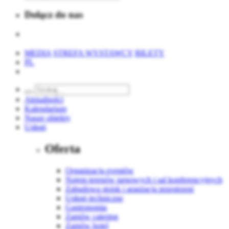
Dołącz do nas
MEDIA
STREFA WYSTAWCY
BILETY
PL
Aktualności
Kalendarium
Nasze obiekty
Usługi
Oferta
Organizacja eventów
Najem terenów targowych i sal konferencyjnych
Zabudowa stoisk i aranżacja przestrzeni
Usługi techniczne
Gastronomia
Zamów catering
Zamów hotel