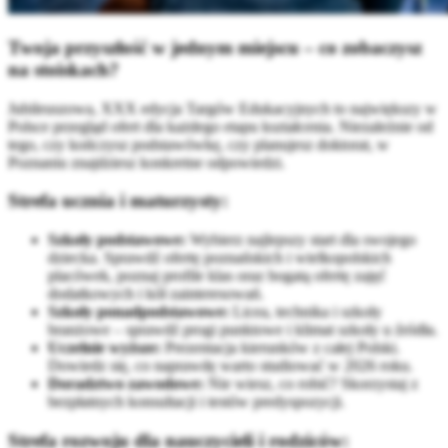
Twoja przyszłość w jednym miejscu – co zobaczysz
na stoiskach?
Jubileuszowa, XXX edycja Targów Edukacyjnych to największy w
Polsce przegląd ofert dla każdego etapu kształcenia. Niezależnie od
tego, czy kończysz podstawówkę, czy planujesz doktorat, w
Poznaniu znajdziesz konkretne odpowiedzi.
Strefa ucznia i maturzysty:
Szkoły podstawowe:
Wybierz najlepszy start dla swojego
dziecka. Sprawdź ofertę poznańskich i wielkopolskich
placówek, poznaj profile klas oraz bogatą ofertę zajęć
dodatkowych i kół zainteresowań.
Szkoły ponadpodstawowe:
Licea, technika i szkoły
branżowe – sprawdź progi punktowe i klimat szkoły u źródła.
Uczelnie wyższe:
Prezentacja kierunków z całej Polski.
Dowiedz się, co naprawdę warto studiować w 2026 roku.
Doradztwo zawodowe:
Nie wiesz, co robić? Skorzystaj z
bezpłatnych konsultacji i testów predyspozycji.
Strefa rozwoju dla nauczycieli i rodziców: