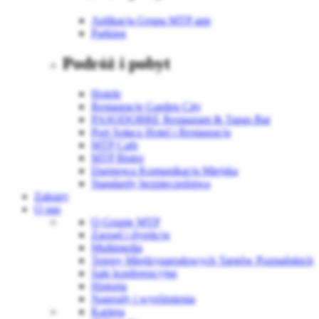
Aplikacja Grupa MTP app
Parking
Podróż i pobyt
Hotele
Restauracje Garden City
PASODOBRE Restaurant & Tapas Bar
Port Sołacz Hotel i Restauracja
MTP Cafe
MTP Bistro
Darmowa Komunikacja Miejska
Standardy bezpieczeństwa
Zakupy
O nas
O Grupie MTP
Zarząd i dyrekcja
Multimedia
Tereny Międzynarodowych Targów Poznańskich
Sale konferencyjne
Historia
Nagrody i wyróżnienia
Kariera