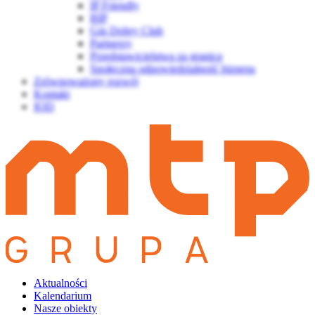
IP Friendly
BIP
Gin Dobry Club
Partnerzy
Przedstawicielstwa za granicą
Społeczna odpowiedzialność biznesu
Zrównoważony rozwój
Kontakt
IOD
Aktualności
Kalendarium
Nasze obiekty