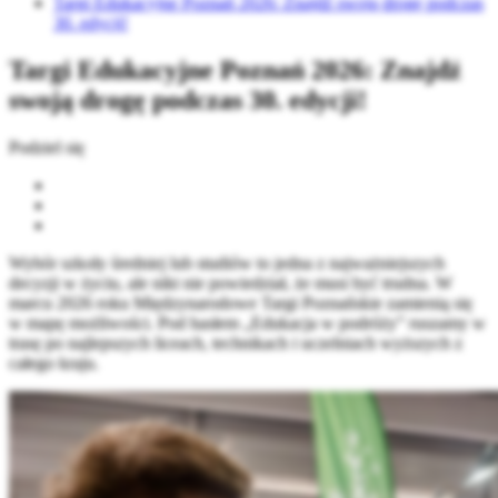
Targi Edukacyjne Poznań 2026: Znajdź swoją drogę podczas
30. edycji!
Targi Edukacyjne Poznań 2026: Znajdź
swoją drogę podczas 30. edycji!
Podziel się
Wybór szkoły średniej lub studiów to jedna z najważniejszych
decyzji w życiu, ale nikt nie powiedział, że musi być trudna. W
marcu 2026 roku Międzynarodowe Targi Poznańskie zamienią się
w mapę możliwości. Pod hasłem „Edukacja w podróży” ruszamy w
trasę po najlepszych liceach, technikach i uczelniach wyższych z
całego kraju.