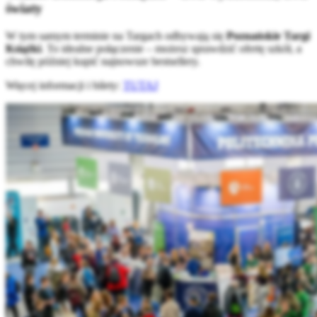
światy
W tym samym terminie na Targach odbywają się
Poznańskie Targi
Książki
. To idealne połączenie – możesz sprawdzić ofertę szkół, a
chwilę później kupić najnowsze bestsellery.
Więcej informacji i bilety:
TUTAJ