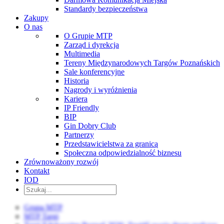
Standardy bezpieczeństwa
Zakupy
O nas
O Grupie MTP
Zarząd i dyrekcja
Multimedia
Tereny Międzynarodowych Targów Poznańskich
Sale konferencyjne
Historia
Nagrody i wyróżnienia
Kariera
IP Friendly
BIP
Gin Dobry Club
Partnerzy
Przedstawicielstwa za granicą
Społeczna odpowiedzialność biznesu
Zrównoważony rozwój
Kontakt
IOD
Grupa MTP
MTP Targi