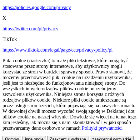
https://policies.google.com/privacy
X
https://twitter.com/pl/privacy
TikTok
https://www.tiktok.com/legal/page/eea/privacy-policy/pl
Pliki cookie (ciasteczka) to małe pliki tekstowe, które mogą być
stosowane przez strony internetowe, aby użytkownicy mogli
korzystać ze stron w bardziej sprawny sposób. Prawo stanowi, że
możemy przechowywać pliki cookie na urządzeniu użytkownika,
jeśli jest to niezbędne do funkcjonowania niniejszej strony. Do
wszystkich innych rodzajów plików cookie potrzebujemy
zezwolenia użytkownika. Niniejsza strona korzysta z różnych
rodzajów plików cookie. Niektóre pliki cookie umieszczane są
przez usługi stron trzecich, które pojawiają się na naszych stronach.
W dowolnej chwili możesz wycofać swoją zgodę w Deklaracji dot.
plików cookie na naszej witrynie. Dowiedz się więcej na temat tego,
kim jesteśmy, jak można się z nami skontaktować i w jaki sposób
przetwarzamy dane osobowe w ramach
Polityki prywatności
Odmów
inne opcje
Zaakceptuj wybrane
zaakceptuj wszystkie