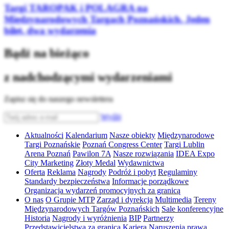
Targi TAROPAK i POLAGRA na
Międzynarodowych Targach Poznańskich. Jeden
bilet, dwa wydarzenia
Bądź na bieżąco
z nadchodzącymi wydarzeniami
Zapisz się do naszego newslettera
Wyślij
Aktualności
Kalendarium
Nasze obiekty
Międzynarodowe
Targi Poznańskie
Poznań Congress Center
Targi Lublin
Arena Poznań
Pawilon 7A
Nasze rozwiązania
IDEA Expo
City Marketing
Złoty Medal
Wydawnictwa
Oferta
Reklama
Nagrody
Podróż i pobyt
Regulaminy
Standardy bezpieczeństwa
Informacje porządkowe
Organizacja wydarzeń promocyjnych za granicą
O nas
O Grupie MTP
Zarząd i dyrekcja
Multimedia
Tereny
Międzynarodowych Targów Poznańskich
Sale konferencyjne
Historia
Nagrody i wyróżnienia
BIP
Partnerzy
Przedstawicielstwa za granicą
Kariera
Naruszenia prawa