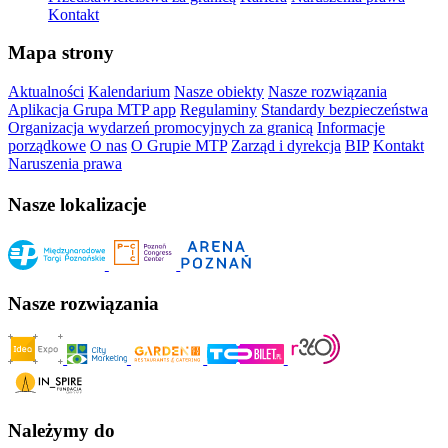
Kontakt
Mapa strony
Aktualności
Kalendarium
Nasze obiekty
Nasze rozwiązania
Aplikacja Grupa MTP app
Regulaminy
Standardy bezpieczeństwa
Organizacja wydarzeń promocyjnych za granicą
Informacje
porządkowe
O nas
O Grupie MTP
Zarząd i dyrekcja
BIP
Kontakt
Naruszenia prawa
Nasze lokalizacje
Nasze rozwiązania
Należymy do