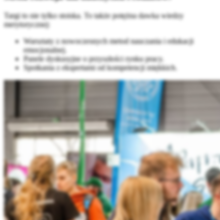
Targi to nie tylko stoiska. To także potężna dawka wiedzy
merytorycznej:
Warsztaty z nowoczesnych metod nauczania i edukacji
emocjonalnej.
Panele dyskusyjne o przyszłości rynku pracy.
Spotkania z ekspertami od kompetencji miękkich.