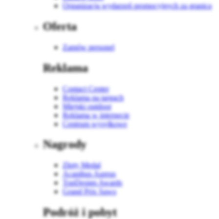
Organizacja wydarzeń promocyjnych za granicą
Oferta
Zamów personel
Reklama
Contact Center
Reklama na targach
Miejski outdoor
Reklama w internecie
Centrum wysyłkowe
Nagrody
Złoty Medal
Acanthus Aureus
TopDesign Awards
Grand Prix Sawo
Podróż i pobyt