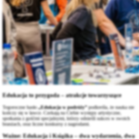
Edukacja to przygoda – atrakcje towarzyszące
Tegoroczne hasło
„Edukacja w podróży”
podkreśla, że nauka nie
kończy się w ławce. Czekają na Ciebie występy artystyczne,
spotkania z gośćmi specjalnymi, którzy odnieśli sukces w swoich
branżach, oraz liczne konkursy z nagrodami.
Ważne: Edukacja i Książka – dwa wydarzenia, dwa