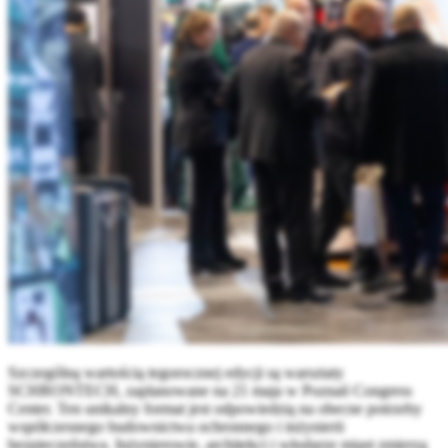
Szczególną wartością tegorocznej edycji są warsztaty
SCHRONTECH, zaplanowane na 21 maja w Poznań Congress
Center. Ten unikalny format jest odpowiedzią na obecne potrzeby
współczesnego budownictwa ochronnego i inżynierii
bezpieczeństwa. Inżynierowie, architekci i włodarze miast zmierzą