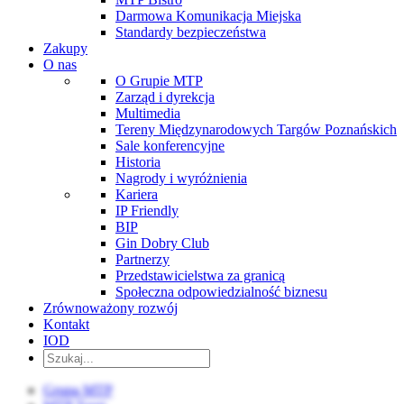
Darmowa Komunikacja Miejska
Standardy bezpieczeństwa
Zakupy
O nas
O Grupie MTP
Zarząd i dyrekcja
Multimedia
Tereny Międzynarodowych Targów Poznańskich
Sale konferencyjne
Historia
Nagrody i wyróżnienia
Kariera
IP Friendly
BIP
Gin Dobry Club
Partnerzy
Przedstawicielstwa za granicą
Społeczna odpowiedzialność biznesu
Zrównoważony rozwój
Kontakt
IOD
Grupa MTP