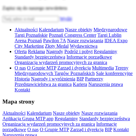
Zapisz się do naszego newslettera
Wyślij
Aktualności
Kalendarium
Nasze obiekty
Międzynarodowe
Targi Poznańskie
Poznań Congress Center
Targi Lublin
Arena Poznań
Pawilon 7A
Nasze rozwiązania
IDEA Expo
City Marketing
Złoty Medal
Wydawnictwa
Oferta
Reklama
Nagrody
Podróż i pobyt
Regulaminy
Standardy bezpieczeństwa
Informacje porządkowe
Organizacja wydarzeń promocyjnych za granicą
O nas
O Grupie MTP
Zarząd i dyrekcja
Multimedia
Tereny
Międzynarodowych Targów Poznańskich
Sale konferencyjne
Historia
Nagrody i wyróżnienia
BIP
Partnerzy
Przedstawicielstwa za granicą
Kariera
Naruszenia prawa
Kontakt
Mapa strony
Aktualności
Kalendarium
Nasze obiekty
Nasze rozwiązania
Aplikacja Grupa MTP app
Regulaminy
Standardy bezpieczeństwa
Organizacja wydarzeń promocyjnych za granicą
Informacje
porządkowe
O nas
O Grupie MTP
Zarząd i dyrekcja
BIP
Kontakt
Naruszenia prawa