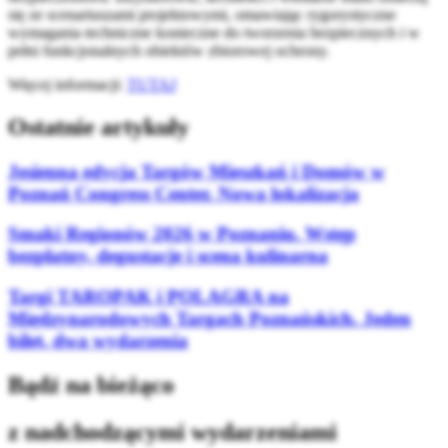
się ze scenariuszami projektowymi, omawiając rygorystyczne
wymagania techniczne konieczne do tworzenia bezpiecznych i w
pełni funkcjonalnych obiektów zbiorowej ochrony.
Więcej informacji:
TUTAJ
Ostatnie artykuły
Jesienna edycja Targów Mieszkań i Domów w
Poznań Congress Center. Nowa lokalizacja
Smaki Regionów 2026 w Poznaniu. Wstęp
bezpłatny, degustacje i scena kulinarna
Targi TAROPAK i POLAGRA na
Międzynarodowych Targach Poznańskich. Jeden
bilet, dwa wydarzenia
Bądź na bieżąco
z nadchodzącymi wydarzeniami