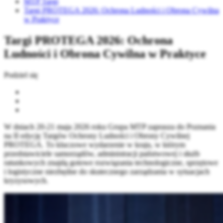
MTP Targi
Targi PROTEGA 2026: Ochrona Ludności i Obrona Cywilna
w Praktyce
Targi PROTEGA 2026: Ochrona
Ludności i Obrona Cywilna w Praktyce
Podziel się
W dniach 20-21 maja 2026 roku Grupa MTP zaprasza do Poznania
na II edycję Targów Ochrony Ludności i Obrony Cywilnej
PROTEGA. To kluczowe wydarzenie w kraju, w którym
przedstawiciele samorządów, administracji państwowej i służb
ratunkowych znajdą gotowe rozwiązania technologiczne, sprzętowe
i logistyczne niezbędne do skutecznego zarządzania w sytuacjach
kryzysowych.