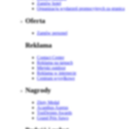
Zamów hotel
Organizacja wydarzeń promocyjnych za granicą
Oferta
Zamów personel
Reklama
Contact Center
Reklama na targach
Miejski outdoor
Reklama w internecie
Centrum wysyłkowe
Nagrody
Złoty Medal
Acanthus Aureus
TopDesign Awards
Grand Prix Sawo