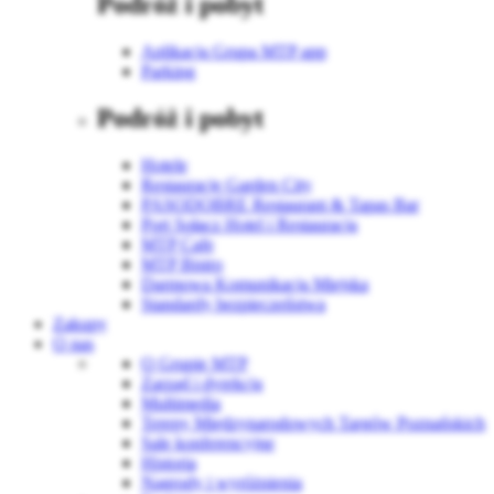
Podróż i pobyt
Aplikacja Grupa MTP app
Parking
Podróż i pobyt
Hotele
Restauracje Garden City
PASODOBRE Restaurant & Tapas Bar
Port Sołacz Hotel i Restauracja
MTP Cafe
MTP Bistro
Darmowa Komunikacja Miejska
Standardy bezpieczeństwa
Zakupy
O nas
O Grupie MTP
Zarząd i dyrekcja
Multimedia
Tereny Międzynarodowych Targów Poznańskich
Sale konferencyjne
Historia
Nagrody i wyróżnienia