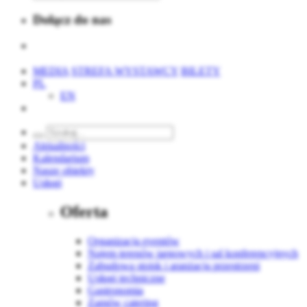
Dołącz do nas
MEDIA
STREFA WYSTAWCY
BILETY
PL
EN
Aktualności
Kalendarium
Nasze obiekty
Usługi
Oferta
Organizacja eventów
Najem terenów targowych i sal konferencyjnych
Zabudowa stoisk i aranżacja przestrzeni
Usługi techniczne
Gastronomia
Zamów catering