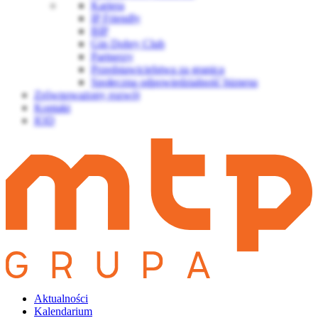
Kariera
IP Friendly
BIP
Gin Dobry Club
Partnerzy
Przedstawicielstwa za granicą
Społeczna odpowiedzialność biznesu
Zrównoważony rozwój
Kontakt
IOD
Aktualności
Kalendarium