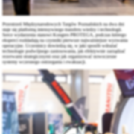
Przestrzeń Międzynarodowych Targów Poznańskich na dwa dni
staje się platformą intensywnego transferu wiedzy i technologii.
Serce wydarzenia stanowi Kongres PROTEGA, podczas którego
eksperci rozkładają na czynniki pierwsze najważniejsze wyzwania
operacyjne. Uczestnicy dowiedzą się, w jaki sposób wdrażać
technologie podwójnego zastosowania, jak efektywnie zarządzać
rezerwami strategicznymi oraz jak organizować nowoczesne
systemy wczesnego ostrzegania i ewakuacji.