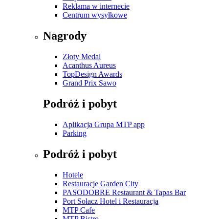
Reklama w internecie
Centrum wysyłkowe
Nagrody
Złoty Medal
Acanthus Aureus
TopDesign Awards
Grand Prix Sawo
Podróż i pobyt
Aplikacja Grupa MTP app
Parking
Podróż i pobyt
Hotele
Restauracje Garden City
PASODOBRE Restaurant & Tapas Bar
Port Sołacz Hotel i Restauracja
MTP Cafe
MTP Bistro