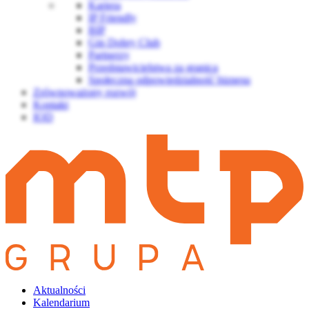
Kariera
IP Friendly
BIP
Gin Dobry Club
Partnerzy
Przedstawicielstwa za granicą
Społeczna odpowiedzialność biznesu
Zrównoważony rozwój
Kontakt
IOD
Aktualności
Kalendarium