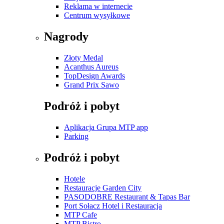
Reklama w internecie
Centrum wysyłkowe
Nagrody
Złoty Medal
Acanthus Aureus
TopDesign Awards
Grand Prix Sawo
Podróż i pobyt
Aplikacja Grupa MTP app
Parking
Podróż i pobyt
Hotele
Restauracje Garden City
PASODOBRE Restaurant & Tapas Bar
Port Sołacz Hotel i Restauracja
MTP Cafe
MTP Bistro