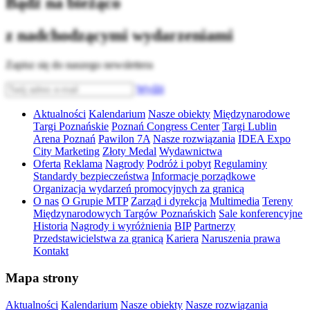
Bądź na bieżąco
z nadchodzącymi wydarzeniami
Zapisz się do naszego newslettera
Wyślij
Aktualności
Kalendarium
Nasze obiekty
Międzynarodowe
Targi Poznańskie
Poznań Congress Center
Targi Lublin
Arena Poznań
Pawilon 7A
Nasze rozwiązania
IDEA Expo
City Marketing
Złoty Medal
Wydawnictwa
Oferta
Reklama
Nagrody
Podróż i pobyt
Regulaminy
Standardy bezpieczeństwa
Informacje porządkowe
Organizacja wydarzeń promocyjnych za granicą
O nas
O Grupie MTP
Zarząd i dyrekcja
Multimedia
Tereny
Międzynarodowych Targów Poznańskich
Sale konferencyjne
Historia
Nagrody i wyróżnienia
BIP
Partnerzy
Przedstawicielstwa za granicą
Kariera
Naruszenia prawa
Kontakt
Mapa strony
Aktualności
Kalendarium
Nasze obiekty
Nasze rozwiązania