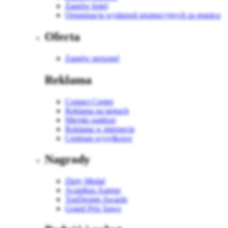
Zamów hotel
Organizacja wydarzeń promocyjnych za granicą
Oferta
Zamów personel
Reklama
Contact Center
Reklama na targach
Miejski outdoor
Reklama w internecie
Centrum wysyłkowe
Nagrody
Złoty Medal
Acanthus Aureus
TopDesign Awards
Grand Prix Sawo