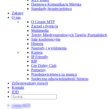
Darmowa Komunikacja Miejska
Standardy bezpieczeństwa
Zakupy
O nas
O Grupie MTP
Zarząd i dyrekcja
Multimedia
Tereny Międzynarodowych Targów Poznańskich
Sale konferencyjne
Historia
Nagrody i wyróżnienia
Kariera
IP Friendly
BIP
Gin Dobry Club
Partnerzy
Przedstawicielstwa za granicą
Społeczna odpowiedzialność biznesu
Zrównoważony rozwój
Kontakt
IOD
Grupa MTP