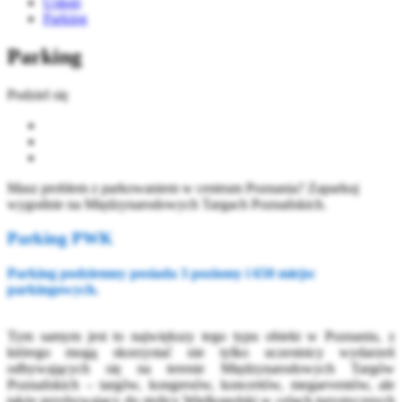
Usługi
Parking
Parking
Podziel się
Masz problem z parkowaniem w centrum Poznania? Zaparkuj
wygodnie na Międzynarodowych Targach Poznańskich.
Parking PWK
Parking podziemny posiada 3 poziomy i 650 miejsc
parkingowych.
Tym samym jest to największy tego typu obiekt w Poznaniu, z
którego mogą skorzystać nie tylko uczestnicy wydarzeń
odbywających się na terenie Międzynarodowych Targów
Poznańskich – targów, kongresów, koncertów, megaeventów, ale
także przybywający do stolicy Wielkopolski w celach turystycznych