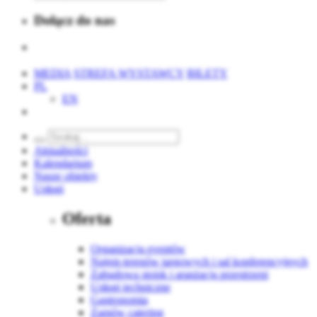
Dołącz do nas
MEDIA
STREFA WYSTAWCY
BILETY
PL
EN
Aktualności
Kalendarium
Nasze obiekty
Usługi
Oferta
Organizacja eventów
Najem terenów targowych i sal konferencyjnych
Zabudowa stoisk i aranżacja przestrzeni
Usługi techniczne
Gastronomia
Zamów catering