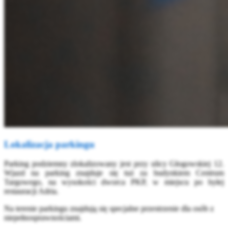
Lokalizacja parkingu
Parking podziemny zlokalizowany jest przy ulicy Głogowskiej 12.
Wjazd na parking znajduje się tuż za budynkiem Centrum
Targowego, na wysokości dworca PKP, w miejscu po byłej
restauracji Adria.
Na terenie parkingu znajdują się specjalne przestrzenie dla osób z
niepełnosprawnościami.