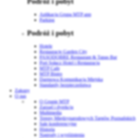
Podróż i pobyt
Aplikacja Grupa MTP app
Parking
Podróż i pobyt
Hotele
Restauracje Garden City
PASODOBRE Restaurant & Tapas Bar
Port Sołacz Hotel i Restauracja
MTP Cafe
MTP Bistro
Darmowa Komunikacja Miejska
Standardy bezpieczeństwa
Zakupy
O nas
O Grupie MTP
Zarząd i dyrekcja
Multimedia
Tereny Międzynarodowych Targów Poznańskich
Sale konferencyjne
Historia
Nagrody i wyróżnienia