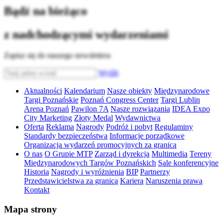
Bądź na bieżąco
z nadchodzącymi wydarzeniami
Zapisz się do naszego newslettera
Wyślij
Aktualności
Kalendarium
Nasze obiekty
Międzynarodowe
Targi Poznańskie
Poznań Congress Center
Targi Lublin
Arena Poznań
Pawilon 7A
Nasze rozwiązania
IDEA Expo
City Marketing
Złoty Medal
Wydawnictwa
Oferta
Reklama
Nagrody
Podróż i pobyt
Regulaminy
Standardy bezpieczeństwa
Informacje porządkowe
Organizacja wydarzeń promocyjnych za granicą
O nas
O Grupie MTP
Zarząd i dyrekcja
Multimedia
Tereny
Międzynarodowych Targów Poznańskich
Sale konferencyjne
Historia
Nagrody i wyróżnienia
BIP
Partnerzy
Przedstawicielstwa za granicą
Kariera
Naruszenia prawa
Kontakt
Mapa strony