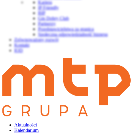
Kariera
IP Friendly
BIP
Gin Dobry Club
Partnerzy
Przedstawicielstwa za granicą
Społeczna odpowiedzialność biznesu
Zrównoważony rozwój
Kontakt
IOD
Aktualności
Kalendarium