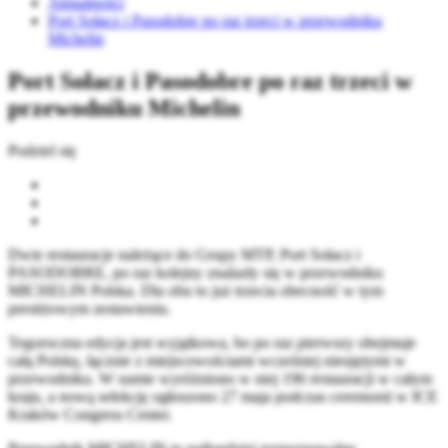
Aktualności
Port Sołacz i Pasodobre po raz trzeci w przewodniku
Michelin
Port Sołacz i Pasodobre po raz trzeci w
przewodniku Michelin
Podziel się
Dwie restauracje należące do Grupy MTP, Port Sołacz i
PASODOBRE, po raz kolejny znalazły się w przewodniku
MICHELIN Polska. Dla obu to już trzecia obecność w tym
prestiżowym zestawieniu.
Tegoroczna edycja jest wyjątkowa, bo po raz pierwszy obejmuje
całą Polskę, łącznie z miejscowościami wcześniej nieujętymi w
przewodniku. W sumie wyróżniono w niej 196 restauracji w całym
kraju, a nową selekcję ogłoszono 27 maja podczas ceremonii w ICE
Kraków Congress Center.