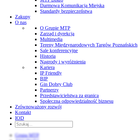
Darmowa Komunikacja Miejska
Standardy bezpieczeństwa
Zakupy
O nas
O Grupie MTP
Zarząd i dyrekcja
Multimedia
Tereny Międzynarodowych Targów Poznańskich
Sale konferencyjne
Historia
Nagrody i wyróżnienia
Kariera
IP Friendly
BIP
Gin Dobry Club
Partnerzy
Przedstawicielstwa za granicą
Społeczna odpowiedzialność biznesu
Zrównoważony rozwój
Kontakt
IOD
Grupa MTP