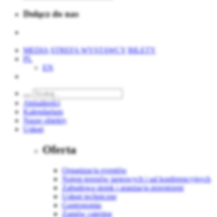
Dołącz do nas
MEDIA
STREFA WYSTAWCY
BILETY
PL
EN
Aktualności
Kalendarium
Nasze obiekty
Usługi
Oferta
Organizacja eventów
Najem terenów targowych i sal konferencyjnych
Zabudowa stoisk i aranżacja przestrzeni
Usługi techniczne
Gastronomia
Zamów catering