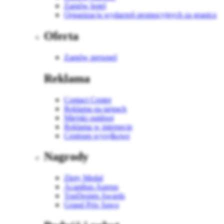
Zamów hotel
Organizacja wydarzeń promocyjnych za granicą
Oferta
Zamów personel
Reklama
Contact Center
Reklama na targach
Miejski outdoor
Reklama w internecie
Centrum wysyłkowe
Nagrody
Złoty Medal
Acanthus Aureus
TopDesign Awards
Grand Prix Sawo