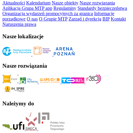
Aktualności
Kalendarium
Nasze obiekty
Nasze rozwiązania
Aplikacja Grupa MTP app
Regulaminy
Standardy bezpieczeństwa
Organizacja wydarzeń promocyjnych za granicą
Informacje
porządkowe
O nas
O Grupie MTP
Zarząd i dyrekcja
BIP
Kontakt
Naruszenia prawa
Nasze lokalizacje
Nasze rozwiązania
Należymy do