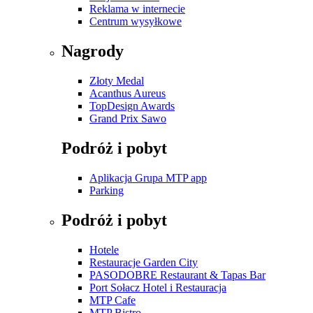
Reklama w internecie
Centrum wysyłkowe
Nagrody
Złoty Medal
Acanthus Aureus
TopDesign Awards
Grand Prix Sawo
Podróż i pobyt
Aplikacja Grupa MTP app
Parking
Podróż i pobyt
Hotele
Restauracje Garden City
PASODOBRE Restaurant & Tapas Bar
Port Sołacz Hotel i Restauracja
MTP Cafe
MTP Bistro