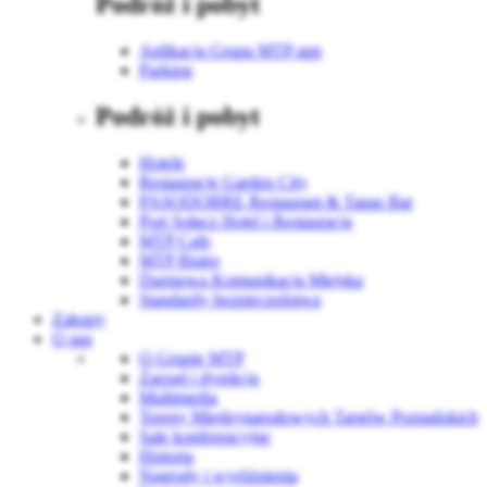
Podróż i pobyt
Aplikacja Grupa MTP app
Parking
Podróż i pobyt
Hotele
Restauracje Garden City
PASODOBRE Restaurant & Tapas Bar
Port Sołacz Hotel i Restauracja
MTP Cafe
MTP Bistro
Darmowa Komunikacja Miejska
Standardy bezpieczeństwa
Zakupy
O nas
O Grupie MTP
Zarząd i dyrekcja
Multimedia
Tereny Międzynarodowych Targów Poznańskich
Sale konferencyjne
Historia
Nagrody i wyróżnienia