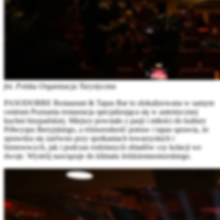
fot. Polska Organizacja Turystyczna
PASODOBRE Restaurant & Tapas Bar to zlokalizowana w samym
centrum Poznania restauracja specjalizująca się w autentycznej
kuchni hiszpańskiej. Miejsce powstało z pasji i miłości do kultury
Półwyspu Iberyjskiego, a różnorodność potraw i tapas sprawia, że
sprawdza się zarówno przy spotkaniach towarzyskich i
biznesowych, jak i podczas rodzinnych obiadów czy kolacji we
dwoje. Wystrój nawiązuje do klimatu śródziemnomorskiego.