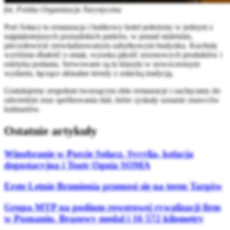
fot. Polska Organizacja Turystyczna
Port Sołacz to restauracja i butikowy hotel położony w jednym z
najpiękniejszych poznańskich parków, w ponad stuletnim,
pieczołowicie zrewitalizowanym zabytkowym budynku. Kuchnię
wyróżnia dbałość o smak, wysoka jakość sezonowych produktów i
estetyka podania. Serwowane są tu klasyki w nowoczesnym
wydaniu, łączące aktualne trendy z sołacką tradycją.
Gratulujemy zespołom tworzącym obie restauracje i zachęcamy do
odwiedzin oraz spróbowania dań, które zyskały uznanie znawców
kulinariów.
Ostatnie artykuły
Winobranie w Porcie Sołacz. Sycylia, kolacja
degustacyjna i Teatr Ognia SOMA
Erste Letnie Brzmienia przenosi się na teren Targów
Grupa MTP na podium rowerowej rywalizacji firm
w Poznaniu. Brązowy medal i 16 572 kilometry